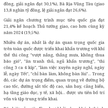
đồng, giải ngân đạt 30,1%), Bà Rịa-Vũng Tàu (giao
13,8 nghìn tỷ đồng, lệ giải ngân đạt 26,6%).
Giải ngân chương trình mục tiêu quốc gia đạt
21,4% kế hoạch Thủ tướng giao, cao hơn cùng kỳ
năm 2024 (19,5%).
Nhiều dự án, nhất là dự án quan trọng quốc gia
trên toàn quốc được triển khai khẩn trương với khí
thế thi công "vượt nắng, thắng mưa, không thua
bão gió", "ăn tranh thủ, ngủ khẩn trương", "thi
công 3 ca 4 kíp", "làm việc xuyên ngày nghỉ, ngày
lễ, ngà
y Tế
t", "chỉ bàn làm, không bàn lùi"... Trong
đó, các dự án trọng điểm, quan trọng về đường bộ
cao tốc, đường sắt tốc độ cao, sân bay, cảng biển,
hạ tầng giáo dục, y tế, xã hội… được ưu tiên bố trí
vốn và tập trung triển khai.