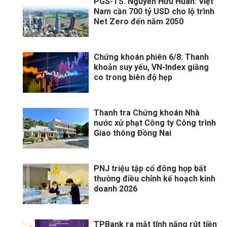
PGS-TS. Nguyễn Hữu Huân: Việt
Nam cần 700 tỷ USD cho lộ trình
Net Zero đến năm 2050
Chứng khoán phiên 6/8: Thanh
khoản suy yếu, VN-Index giằng
co trong biên độ hẹp
Thanh tra Chứng khoán Nhà
nước xử phạt Công ty Công trình
Giao thông Đồng Nai
PNJ triệu tập cổ đông họp bất
thường điều chỉnh kế hoạch kinh
doanh 2026
TPBank ra mắt tính năng rút tiền