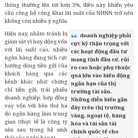
thông thường lên tới hơn 3%, điều này khiến yêu
cầu công bố công khai lãi suất của NHNN trở nên
không còn nhiều ý nghĩa.
Hiện nay, nhằm tránh bị
doanh nghiệp phải
giám sát vì huy động vốn
cực kỳ thận trọng với
với lãi suất cao, nhiều
các hoạt động đầu tư
ngân hàng đang tích cực
mang tính đầu cơ, rủi
hướng dòng tiền gửi của
ro cao hoặc phụ thuộc
khách hàng qua các
quá lớn vào biến động
kênh khác như: chứng
ngắn hạn của thị
chỉ tiền gửi, trái phiếu
trường tài sản.
doanh nghiệp, hợp đồng
Những diễn biến gần
vay vốn với bên thứ ba
đây trên thị trường
do ngân hàng làm trung
vàng, ngoại tệ, hàng
gian (thực tế là công ty
hóa và tài sản tài
sân sau trong hệ sinh
chính quốc tế cho
thái của ngân hàng).