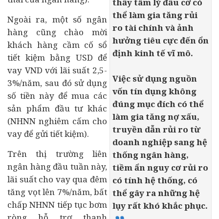
thấy tâm lý đầu cơ có
thể làm gia tăng rủi
Ngoài ra, một số ngân
ro tài chính và ảnh
hàng cũng chào mời
hưởng tiêu cực đến ổn
khách hàng cầm cố sổ
định kinh tế vĩ mô.
tiết kiệm bằng USD để
vay VND với lãi suất 2,5-
Việc sử dụng nguồn
3%/năm, sau đó sử dụng
vốn tín dụng không
số tiền này để mua các
đúng mục đích có thể
sản phẩm
đầu tư
khác
làm gia tăng nợ xấu,
(NHNN nghiêm cấm cho
truyền dẫn rủi ro từ
vay để gửi tiết kiệm).
doanh nghiệp
sang hệ
Trên thị trường liên
thống ngân hàng,
ngân hàng đầu tuần này,
tiềm ẩn nguy cơ rủi ro
lãi suất cho vay qua đêm
có tính hệ thống, có
tăng vọt lên 7%/năm, bất
thể gây ra những hệ
chấp NHNN tiếp tục bơm
lụy rất khó khắc phục.
ròng hỗ trợ thanh