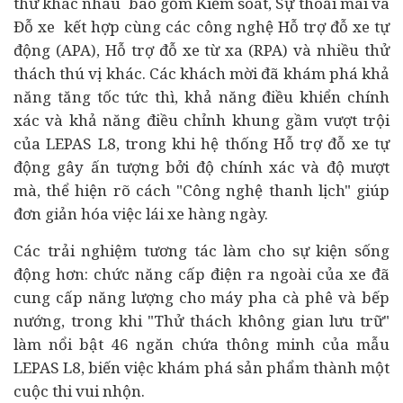
thử khác nhau bao gồm Kiểm soát, Sự thoải mái và
Đỗ xe kết hợp cùng các công nghệ Hỗ trợ đỗ xe tự
động (APA), Hỗ trợ đỗ xe từ xa (RPA) và nhiều thử
thách thú vị khác. Các khách mời đã khám phá khả
năng tăng tốc tức thì, khả năng điều khiển chính
xác và khả năng điều chỉnh khung gầm vượt trội
của LEPAS L8, trong khi hệ thống Hỗ trợ đỗ xe tự
động gây ấn tượng bởi độ chính xác và độ mượt
mà, thể hiện rõ cách "Công nghệ thanh lịch" giúp
đơn giản hóa việc lái xe hàng ngày.
Các trải nghiệm tương tác làm cho sự kiện sống
động hơn: chức năng cấp điện ra ngoài của xe đã
cung cấp năng lượng cho máy pha cà phê và bếp
nướng, trong khi "Thử thách không gian lưu trữ"
làm nổi bật 46 ngăn chứa thông minh của mẫu
LEPAS L8, biến việc khám phá sản phẩm thành một
cuộc thi vui nhộn.