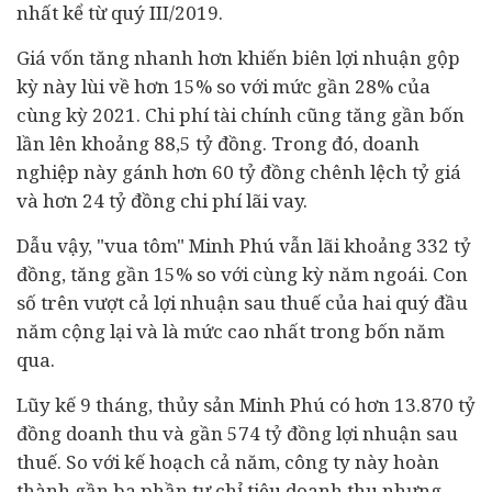
nhất kể từ quý III/2019.
Giá vốn tăng nhanh hơn khiến biên lợi nhuận gộp
kỳ này lùi về hơn 15% so với mức gần 28% của
cùng kỳ 2021. Chi phí
tài chính
cũng tăng gần bốn
lần lên khoảng 88,5 tỷ đồng. Trong đó,
doanh
nghiệp
này gánh hơn 60 tỷ đồng chênh lệch tỷ giá
và hơn 24 tỷ đồng chi phí lãi vay.
Dẫu vậy, "vua tôm" Minh Phú vẫn lãi khoảng 332 tỷ
đồng, tăng gần 15% so với cùng kỳ năm ngoái. Con
số trên vượt cả lợi nhuận sau thuế của hai quý đầu
năm cộng lại và là mức cao nhất trong bốn năm
qua.
Lũy kế 9 tháng, thủy sản Minh Phú có hơn 13.870 tỷ
đồng doanh thu và gần 574 tỷ đồng lợi nhuận sau
thuế. So với kế hoạch cả năm, công ty này hoàn
thành gần ba phần tư chỉ tiêu doanh thu nhưng