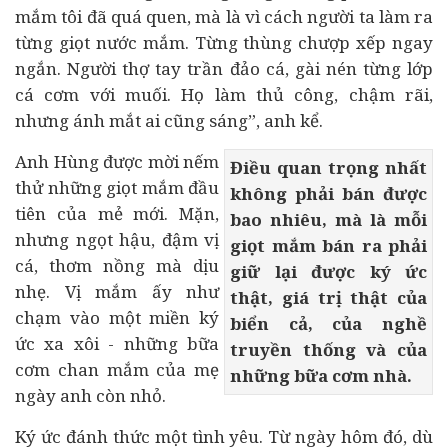
mắm tôi đã quá quen, mà là vì cách người ta làm ra
từng giọt nước mắm. Từng thùng chượp xếp ngay
ngắn. Người thợ tay trần đảo cá, gài nén từng lớp
cá cơm với muối. Họ làm thủ công, chậm rãi,
nhưng ánh mắt ai cũng sáng”, anh kể.
Anh Hùng được mời nếm
Điều quan trọng nhất
thử những giọt mắm đầu
không phải bán được
tiên của mẻ mới. Mặn,
bao nhiêu, mà là mỗi
nhưng ngọt hậu, đậm vị
giọt mắm bán ra phải
cá, thơm nồng mà dịu
giữ lại được ký ức
nhẹ. Vị mắm ấy như
thật, giá trị thật của
chạm vào một miền ký
biển cả, của nghề
ức xa xôi - những bữa
truyền thống và của
cơm chan mắm của mẹ
những bữa cơm nhà.
ngày anh còn nhỏ.
Ký ức đánh thức một tình yêu. Từ ngày hôm đó, dù