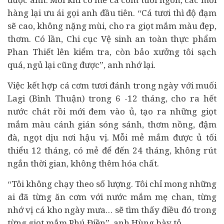
hàng lại ưu ái gọi anh đầu tiên. “Cá tươi thì độ đạm
sẽ cao, không nặng mùi, cho ra giọt mắm màu đẹp,
thơm. Có lần, Chi cục Vệ sinh an toàn thực phẩm
Phan Thiết lên kiểm tra, còn bảo xưởng tôi sạch
quá, ngủ lại cũng được”, anh nhớ lại.
Việc kết hợp cá cơm tươi đánh trong ngày với muối
Lagi (Bình Thuận) trong 6 -12 tháng, cho ra hết
nước chát rồi mới đem vào ủ, tạo ra những giọt
mắm màu cánh gián sóng sánh, thơm nồng, đậm
đà, ngọt dịu nơi hậu vị. Mỗi mẻ mắm được ủ tối
thiểu 12 tháng, có mẻ để đến 24 tháng, không rút
ngắn thời gian, không thêm hóa chất.
“Tôi không chạy theo số lượng. Tôi chỉ mong những
ai đã từng ăn cơm với nước mắm mẹ chan, từng
nhớ vị cá kho ngày mưa… sẽ tìm thấy điều đó trong
từng giọt mắm Phú Điền”, anh Hùng bày tỏ.