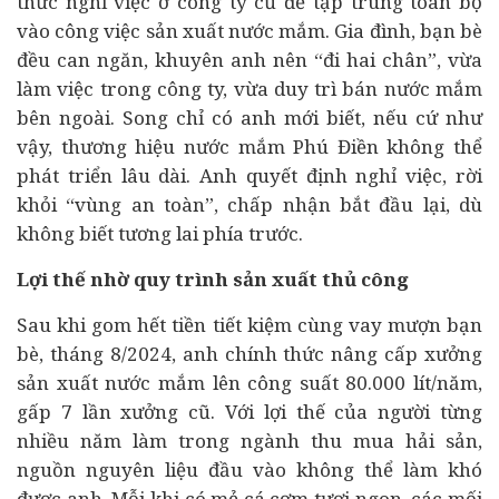
thức nghỉ việc ở công ty cũ để tập trung toàn bộ
vào công việc sản xuất nước mắm. Gia đình, bạn bè
đều can ngăn, khuyên anh nên “đi hai chân”, vừa
làm việc trong công ty, vừa duy trì bán nước mắm
bên ngoài. Song chỉ có anh mới biết, nếu cứ như
vậy, thương hiệu nước mắm Phú Điền không thể
phát triển lâu dài. Anh quyết định nghỉ việc, rời
khỏi “vùng an toàn”, chấp nhận bắt đầu lại, dù
không biết tương lai phía trước.
Lợi thế nhờ quy trình sản xuất thủ công
Sau khi gom hết tiền tiết kiệm cùng vay mượn bạn
bè, tháng 8/2024, anh chính thức nâng cấp xưởng
sản xuất nước mắm lên công suất 80.000 lít/năm,
gấp 7 lần xưởng cũ. Với lợi thế của người từng
nhiều năm làm trong ngành thu mua hải sản,
nguồn nguyên liệu đầu vào không thể làm khó
được anh. Mỗi khi có mẻ cá cơm tươi ngon, các mối