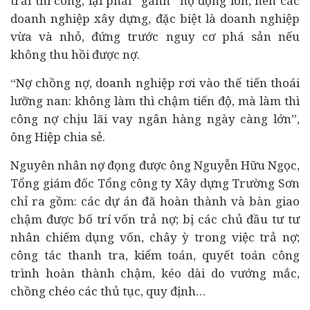
trải thi công, lại phải “gánh” nợ đọng lớn, nên các
doanh nghiệp xây dựng, đặc biệt là doanh nghiệp
vừa và nhỏ, đứng trước nguy cơ phá sản nếu
không thu hồi được nợ.
“Nợ chồng nợ, doanh nghiệp rơi vào thế tiến thoái
lưỡng nan: không làm thì chậm tiến độ, mà làm thì
công nợ chịu lãi vay ngân hàng ngày càng lớn”,
ông Hiệp chia sẻ.
Nguyên nhân nợ đọng được ông Nguyễn Hữu Ngọc,
Tổng giám đốc Tổng công ty Xây dựng Trường Sơn
chỉ ra gồm: các dự án đã hoàn thành và bàn giao
chậm được bố trí vốn trả nợ; bị các chủ đầu tư tư
nhân chiếm dụng vốn, chây ỳ trong việc trả nợ;
công tác thanh tra, kiểm toán, quyết toán công
trình hoàn thành chậm, kéo dài do vướng mắc,
chồng chéo các thủ tục, quy định…