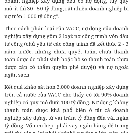
doanh nghiệp xây dựng đều có nợ đọng, tùy quy
mô, ít thì 30 - 50 tỷ đồng, rất nhiều doanh nghiệp bị
nợ trên 1.000 tỷ đồng”.
Theo cách phân loại của VACC, nợ đọng của doanh
nghiệp xây dựng gồm 2 loại: nợ công trình vốn
đầu
tư
công (chủ yếu từ các công trình đã kết thúc 2 - 3
năm trước, nhưng chưa quyết toán, chưa thanh
toán được do phát sinh hoặc hồ sơ thanh toán chưa
được cấp có thẩm quyền phê duyệt) và nợ ngoài
ngân sách.
Kết quả khảo sát hơn 2.000 doanh nghiệp xây dựng
trên cả nước của VACC cho thấy, có tới 90% doanh
nghiệp có quy mô dưới 100 tỷ đồng. Nợ đọng không
thanh toán được khá phổ biến ở tất cả doanh
nghiệp xây dựng, từ vài trăm tỷ đồng đến vài ngàn
tỷ đồng. Vốn eo hẹp, phải vay
ngân hàng
để trang