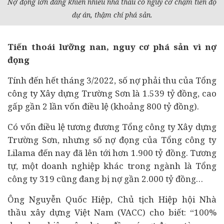
Nợ đọng lớn đang khiến nhiều
nhà thầu
có nguy cơ chậm tiến độ
dự án
, thậm chí phá sản.
Tiến thoái lưỡng nan, nguy cơ phá sản vì nợ
đọng
Tính đến hết tháng 3/2022, số nợ phải thu của Tổng
công ty Xây dựng Trường Sơn là 1.539 tỷ đồng, cao
gấp gần 2 lần vốn điều lệ (khoảng 800 tỷ đồng).
Có vốn điều lệ tương đương Tổng công ty Xây dựng
Trường Sơn, nhưng số nợ đọng của Tổng công ty
Lilama đến nay đã lên tới hơn 1.900 tỷ đồng. Tương
tự, một
doanh nghiệp
khác trong ngành là Tổng
công ty 319 cũng đang bị nợ gần 2.000 tỷ đồng…
Ông Nguyễn Quốc Hiệp, Chủ tịch Hiệp hội Nhà
thầu xây dựng Việt Nam (VACC) cho biết: “100%