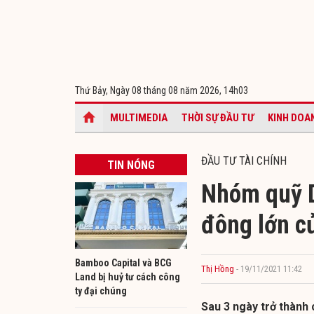
Thứ Bảy, Ngày 08 tháng 08 năm 2026,
14h03
MULTIMEDIA
THỜI SỰ ĐẦU TƯ
KINH DOA
ĐẦU TƯ TÀI CHÍNH
TIN NÓNG
Nhóm quỹ D
đông lớn c
Bamboo Capital và BCG
Thị Hồng
- 19/11/2021 11:42
Land bị huỷ tư cách công
ty đại chúng
Sau 3 ngày trở thành 