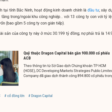
h tại tỉnh Bắc Ninh, hoạt động kinh doanh chính là
đầu tư
, xây d
 tầng trong/ngoài khu công nghiệp… với 13 công ty con với tỷ lệ
n (bao gồm 5 công ty con gián tiếp).
tài sản của công ty này ở mức 30.199 tỷ đồng; nợ phải trả là 14.
Quỹ thuộc Dragon Capital bán gần 900.000 cổ phiếu
ACB
Theo thông tin từ Sở Giao dịch Chứng khoán TP HCM
(HOSE), DC Developing Markets Strategies Public Limite
Company đã giao dịch thành công 894.800 cổ phiếu trong
C
# cổ đông lớn
# Dragon Capital