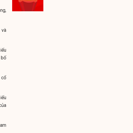
ng,
 và
iếu
 bố
 cổ
iếu
của
ham