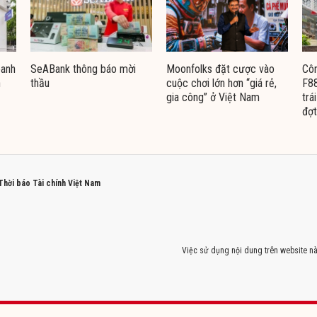
oanh
SeABank thông báo mời
Moonfolks đặt cược vào
Côn
n
thầu
cuộc chơi lớn hơn “giá rẻ,
F88
gia công” ở Việt Nam
trá
đợt
 Thời báo Tài chính Việt Nam
Việc sử dụng nội dung trên website nà