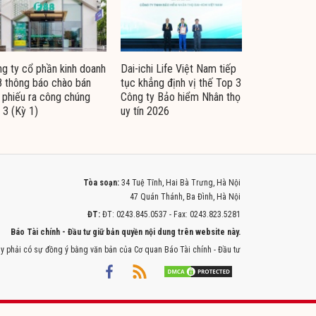
g ty cổ phần kinh doanh
Dai-ichi Life Việt Nam tiếp
 thông báo chào bán
tục khẳng định vị thế Top 3
i phiếu ra công chúng
Công ty Bảo hiểm Nhân thọ
 3 (Kỳ 1)
uy tín 2026
Tòa soạn:
34 Tuệ Tĩnh, Hai Bà Trưng, Hà Nội
47 Quán Thánh, Ba Đình, Hà Nội
ĐT:
ĐT: 0243.845.0537 - Fax: 0243.823.5281
Báo Tài chính - Đầu tư giữ bản quyền nội dung trên website này.
y phải có sự đồng ý bằng văn bản của Cơ quan Báo Tài chính - Đầu tư