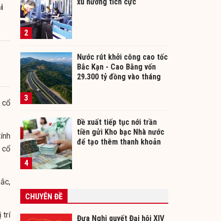
xu hướng tích cực
i
2
Nước rút khởi công cao tốc
Bắc Kạn - Cao Bằng vốn
29.300 tỷ đồng vào tháng
12/2026
3
 cổ
Đề xuất tiếp tục nới trần
tiền gửi Kho bạc Nhà nước
ính
để tạo thêm thanh khoản
 cổ
cho ngân hàng
4
ắc,
CHUYÊN ĐỀ
 trí
Đưa Nghị quyết Đại hội XIV