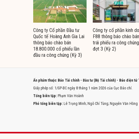
Công ty Cổ phần Đầu tư
Công ty cổ phần kinh d
Quốc tế Hoàng Anh Gia Lai
F88 thông báo chào bá
thông báo chào bán
trái phiếu ra công chúng
18.800.000 cổ phiếu lần
đợt 3 (Kỳ 2)
đầu ra công chúng (Kỳ 3)
Ấn phẩm thuộc Báo Tài chính - Đầu tư (Bộ Tài chính) - Báo điện tử
Giấy phép số: 1/GP-BC ngày 8 tháng 1 năm 2026 của Cục Báo chí.
Tổng biên tập:
Phạm Văn Hoành
Phó tổng biên tập:
Lê Trọng Minh; Ngô Chí Tùng; Nguyễn Văn Hồng