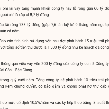
i phí lãi vay tăng mạnh khiến công ty này lỗ ròng gần 60 tỷ đồ
goái chỉ lỗ xấp xỉ 8,7 tỷ đồng.
ắc lãi ròng 733 tỷ đồng (gấp 7,6 lần luỹ kế 9 tháng năm ngoái)
huận cả năm.
áo cáo tình hình sử dụng vốn sau đợt phát hành 15 triệu trái ph
 với tổng số tiền thu được là 1.500 tỷ đồng như kế hoạch đã công
 thông qua việc vay vốn 200 tỷ đồng của công ty con là Công ty
ài Gòn - Bắc Giang.
trong quý cuối năm, Tổng công ty sẽ phát hành 10 triệu trái ph
ông kèm chứng quyền, có bảo đảm và không phải nợ thứ cấp 
n theo mức cố định 10,5%/năm và các kỳ tiếp theo bằng lãi suất t
/năm.