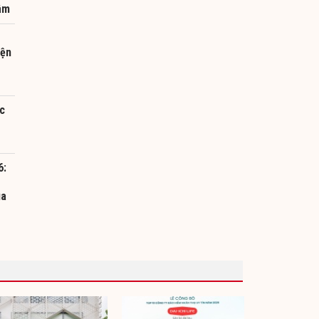
âm
iện
c
6:
ua