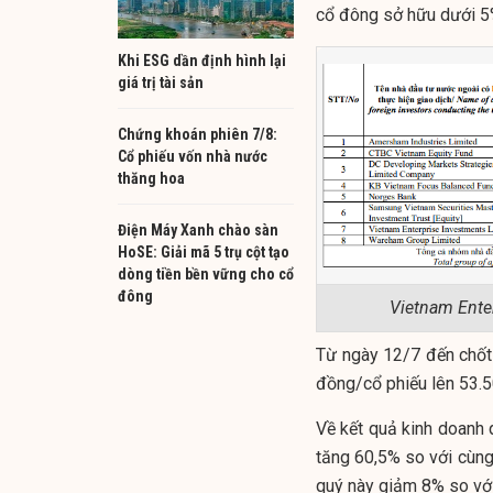
cổ đông sở hữu dưới 5%
Khi ESG dần định hình lại
giá trị tài sản
Chứng khoán phiên 7/8:
Cổ phiếu vốn nhà nước
thăng hoa
Điện Máy Xanh chào sàn
HoSE: Giải mã 5 trụ cột tạo
dòng tiền bền vững cho cổ
đông
Vietnam Ente
Từ ngày 12/7 đến chốt
đồng/
cổ phiếu
lên 53.
Về kết quả kinh doanh 
tăng 60,5% so với cùng
quý này giảm 8% so với