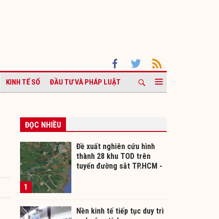
KINH TẾ SỐ
ĐẦU TƯ VÀ PHÁP LUẬT
ĐỌC NHIỀU
Đề xuất nghiên cứu hình
thành 28 khu TOD trên
tuyến đường sắt TP.HCM -
Cần Thơ
1
Nền kinh tế tiếp tục duy trì