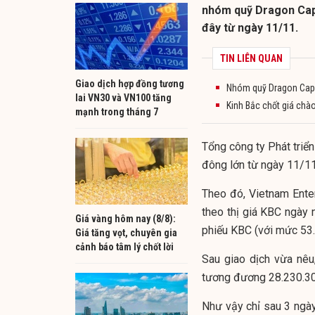
nhóm quỹ Dragon Capi
đây từ ngày 11/11.
TIN LIÊN QUAN
Giao dịch hợp đồng tương
Nhóm quỹ Dragon Capita
lai VN30 và VN100 tăng
Kinh Bắc chốt giá chào
mạnh trong tháng 7
Tổng công ty Phát triể
đông lớn từ ngày 11/1
Theo đó, Vietnam Ente
theo thị giá KBC ngày 
Giá vàng hôm nay (8/8):
phiếu KBC (với mức 53
Giá tăng vọt, chuyên gia
cảnh báo tâm lý chốt lời
Sau giao dịch vừa nêu
tương đương 28.230.30
Như vậy chỉ sau 3 ngày 