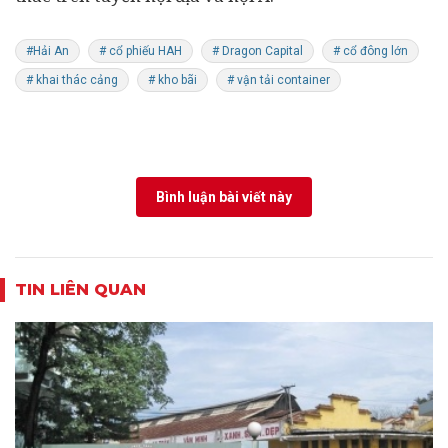
#Hải An
# cổ phiếu HAH
# Dragon Capital
# cổ đông lớn
# khai thác cảng
# kho bãi
# vận tải container
Bình luận bài viết này
TIN LIÊN QUAN