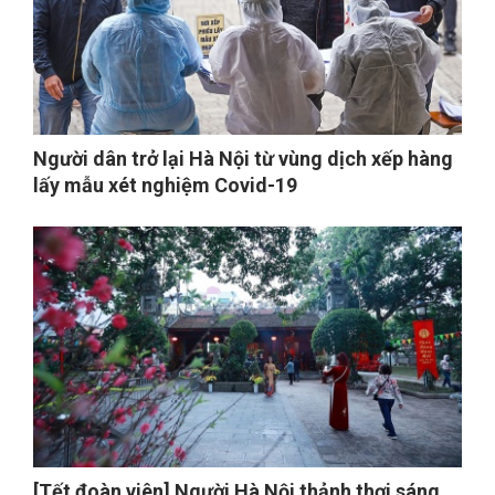
Người dân trở lại Hà Nội từ vùng dịch xếp hàng
lấy mẫu xét nghiệm Covid-19
[Tết đoàn viên] Người Hà Nội thảnh thơi sáng