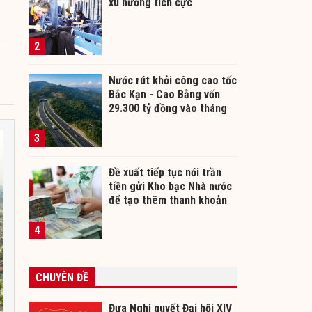
xu hướng tích cực
2
Nước rút khởi công cao tốc
Bắc Kạn - Cao Bằng vốn
29.300 tỷ đồng vào tháng
12/2026
3
Đề xuất tiếp tục nới trần
tiền gửi Kho bạc Nhà nước
để tạo thêm thanh khoản
cho ngân hàng
4
CHUYÊN ĐỀ
Đưa Nghị quyết Đại hội XIV