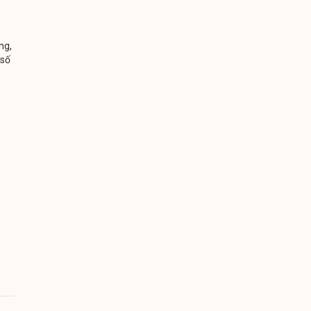
ng,
 số