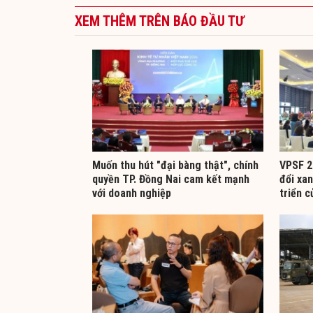
XEM THÊM TRÊN BÁO ĐẦU TƯ
Muốn thu hút "đại bàng thật", chính
VPSF 2
quyền TP. Đồng Nai cam kết mạnh
đổi xan
với doanh nghiệp
triển c