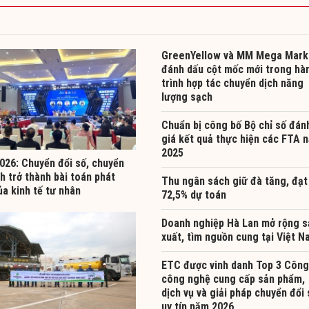
GreenYellow và MM Mega Mark
đánh dấu cột mốc mới trong hà
trình hợp tác chuyển dịch năng
lượng sạch
Chuẩn bị công bố Bộ chỉ số đán
giá kết quả thực hiện các FTA 
2025
026: Chuyển đổi số, chuyển
h trở thành bài toán phát
Thu ngân sách giữ đà tăng, đạt
ủa kinh tế tư nhân
72,5% dự toán
Doanh nghiệp Hà Lan mở rộng s
xuất, tìm nguồn cung tại Việt 
ETC được vinh danh Top 3 Công
công nghệ cung cấp sản phẩm,
dịch vụ và giải pháp chuyển đổi 
uy tín năm 2026