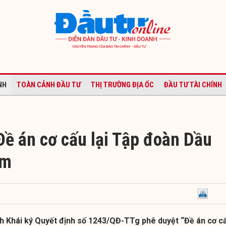
NH
TOÀN CẢNH ĐẦU TƯ
THỊ TRƯỜNG ĐỊA ỐC
ĐẦU TƯ TÀI CHÍNH
Đề án cơ cấu lại Tập đoàn Dầu
am
h Khái ký Quyết định số 1243/QĐ-TTg phê duyệt “Đề án cơ c