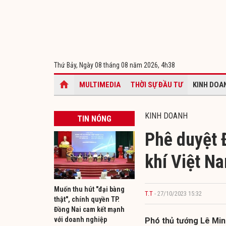
Thứ Bảy, Ngày 08 tháng 08 năm 2026,
4h38
MULTIMEDIA
THỜI SỰ ĐẦU TƯ
KINH DOA
KINH DOANH
TIN NÓNG
Phê duyệt 
khí Việt N
Muốn thu hút "đại bàng
T.T
- 27/10/2023 15:32
thật", chính quyền TP.
Đồng Nai cam kết mạnh
với doanh nghiệp
Phó thủ tướng Lê Min