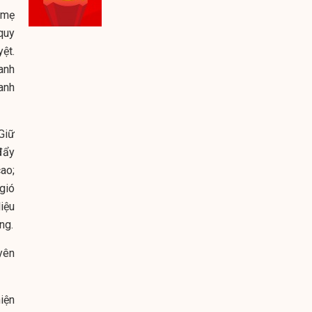
 mẹ
 quy
ệt.
oanh
anh
Giữ
đẩy
ao;
gió
liệu
ng.
uyên
iện