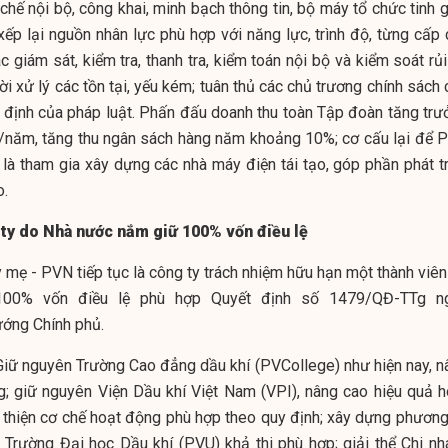
 chế nội bộ, công khai, minh bạch thông tin, bộ máy tổ chức tinh 
xếp lại nguồn nhân lực phù hợp với năng lực, trình độ, từng cấp 
 giám sát, kiểm tra, thanh tra, kiểm toán nội bộ và kiểm soát rủi
ời xử lý các tồn tại, yếu kém; tuân thủ các chủ trương chính sách
 định của pháp luật. Phấn đấu doanh thu toàn Tập đoàn tăng trư
%/năm, tăng thu ngân sách hàng năm khoảng 10%; cơ cấu lại để 
là tham gia xây dựng các nhà máy điện tái tạo, góp phần phát tr
o.
 ty do Nhà nước nắm giữ 100% vốn điều lệ
 mẹ - PVN tiếp tục là công ty trách nhiệm hữu hạn một thành viên
00% vốn điều lệ phù hợp Quyết định số 1479/QĐ-TTg n
ớng Chính phủ.
 Giữ nguyên Trường Cao đẳng dầu khí (PVCollege) như hiện nay, n
g; giữ nguyên Viện Dầu khí Việt Nam (VPI), nâng cao hiệu quả h
 thiện cơ chế hoạt động phù hợp theo quy định; xây dựng phương
 Trường Đại học Dầu khí (PVU) khả thi phù hợp; giải thể Chi nh