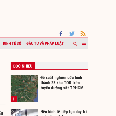
KINH TẾ SỐ
ĐẦU TƯ VÀ PHÁP LUẬT
ĐỌC NHIỀU
Đề xuất nghiên cứu hình
thành 28 khu TOD trên
tuyến đường sắt TP.HCM -
Cần Thơ
1
Nền kinh tế tiếp tục duy trì
ấu