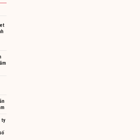
et
nh
h
năm
ản
Nam
 ty
số