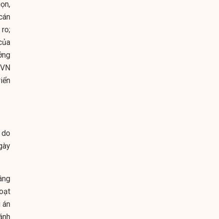
gọn,
cán
 ro;
 của
ởng
PVN
iển
 do
gày
âng
oạt
 án
ánh