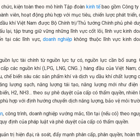
ổ chức, kiện toàn theo mô hình Tập đoàn
kinh tế
bao gồm Công ty
ành viên, hoạt động phù hợp với mục tiêu, chiến lược phát triển,
 dầu khí Việt Nam được Bộ Chính trị/Thủ tướng Chính phủ phê duy
ấu lại, tập trung giữ vững những lĩnh vực cốt lõi, lĩnh vực kinh d
ốn tại các lĩnh vực,
doanh nghiệp
không thuộc lĩnh vực kinh do
guồn lực tài chính từ nguồn lực tự có, nguồn lực cần bổ sung. 
g cấp các nguồn khí (LPG, LNG, CNG...) hàng đầu của Việt Nam; 
u, chế biến sâu các sản phẩm khí và dịch vụ dầu khí chất lượng c
năng lượng sạch, năng lượng tái tạo, năng lượng mới như điện 
biển, H2, NH3... theo sự phê duyệt của cấp có thẩm quyền, nhiên 
. phù hợp với định hướng chuyển dịch năng lượng, bảo vệ môi trườ
án
, công trình, doanh nghiệp vướng mắc, tồn tại (nếu có) theo ng
ủ quy định của pháp luật và phê duyệt của cấp có thẩm quyền.
ản trị hiện đại; rà soát, đẩy mạnh phân cấp, phân quyền; hoàn th