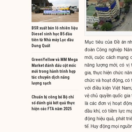
BSR xuất bán lô nhiên liệu
Diesel sinh học B5 đầu
tiên từ Nhà máy Lọc dầu
Mục tiêu của Đề án n
Dung Quất
đoàn Công nghiệp Năng
mới, cuộc cách mạng c
GreenYellow và MM Mega
năng lượng mới; có vị 
Market đánh dấu cột mốc
mới trong hành trình hợp
gia, thực hiện chức năn
tác chuyển dịch năng
chức và hoạt động, có 
lượng sạch
với điều kiện Việt Na
vệ chủ quyền quốc gia t
Chuẩn bị công bố Bộ chỉ
số đánh giá kết quả thực
là các đơn vị hoạt động
hiện các FTA năm 2025
dầu khí, có tiềm lực 
động hiệu quả, phát tr
tế. Huy động mọi nguồ