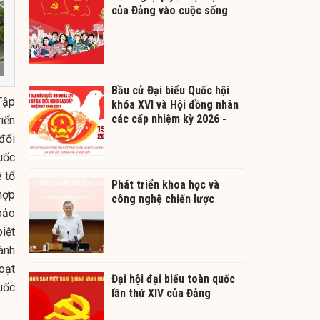
của Đảng vào cuộc sống
Bầu cử Đại biểu Quốc hội
Tập
khóa XVI và Hội đồng nhân
các cấp nhiệm kỳ 2026 -
iển
2031
đổi
uốc
 tổ
Phát triển khoa học và
hợp
công nghệ chiến lược
bảo
biệt
ành
oạt
Đại hội đại biểu toàn quốc
uốc
lần thứ XIV của Đảng