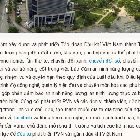
hằm xây dựng và phát triển Tập đoàn Dầu khí Việt Nam thành 
 lượng hàng đầu đất nước, khu vực, phù hợp với xu thế phát tr
ông nghiệp lần thứ tư, chuyển đổi xanh,
chuyển đổi số
, chuyển 
trí và vai trò nòng cốt trong việc bảo đảm an ninh năng lượng q
g, nhiệm vụ và quyền hạn theo quy định của Luật dầu khí, Điều lệ
trình độ công nghệ, quản lý hiện đại và chuyên môn hóa cao phù 
m; góp phần đảm bảo an ninh năng lượng, an ninh lương thực và 
rên biển. Củng cố, phát triển PVN và các đơn vị thành viên, đặc 
 trong lĩnh vực chủ đạo, tạo thành chuỗi giá trị gia tăng của ng
mạnh về
tài chính
và khoa học công nghệ, có sức cạnh tranh cao, h
iển bền vững, chủ động mở rộng thị trường và tích cực hội nhập q
n lực để
đầu tư
phát triển PVN và ngành dầu khí Việt Nam.