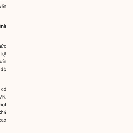
yển
ình
hức
 kỹ
uẩn
h độ
 có
VN;
một
khả
 cao