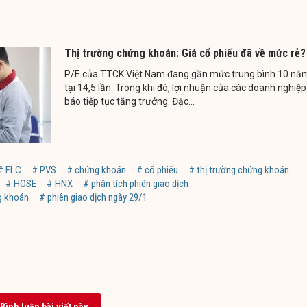
Thị trường chứng khoán: Giá cổ phiếu đã về mức rẻ?
P/E của TTCK Việt Nam đang gần mức trung bình 10 nă
tại 14,5 lần. Trong khi đó, lợi nhuận của các doanh nghiệ
báo tiếp tục tăng trưởng. Đặc...
# FLC
# PVS
# chứng khoán
# cổ phiếu
# thị trường chứng khoán
# HOSE
# HNX
# phân tích phiên giao dịch
ng khoán
# phiên giao dịch ngày 29/1
Bình luận bài viết này