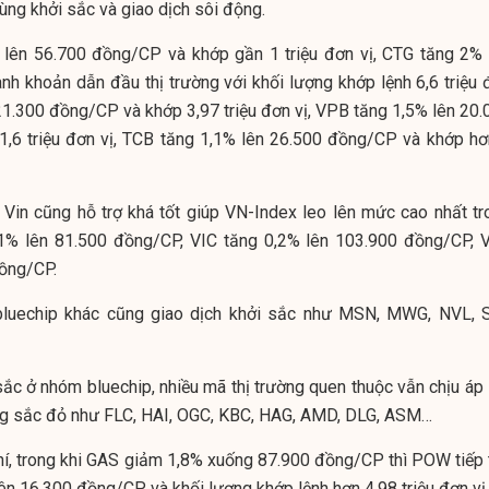
ng khởi sắc và giao dịch sôi động.
 lên 56.700 đồng/CP và khớp gần 1 triệu đơn vị, CTG tăng 2% 
h khoản dẫn đầu thị trường với khối lượng khớp lệnh 6,6 triệu 
21.300 đồng/CP và khớp 3,97 triệu đơn vị, VPB tăng 1,5% lên 20.
,6 triệu đơn vị, TCB tăng 1,1% lên 26.500 đồng/CP và khớp hơ
 Vin cũng hỗ trợ khá tốt giúp VN-Index leo lên mức cao nhất tr
,1% lên 81.500 đồng/CP, VIC tăng 0,2% lên 103.900 đồng/CP, 
đồng/CP.
bluechip khác cũng giao dịch khởi sắc như MSN, MWG, NVL, S
 sắc ở nhóm bluechip, nhiều mã thị trường quen thuộc vẫn chịu áp
rong sắc đỏ như FLC, HAI, OGC, KBC, HAG, AMD, DLG, ASM…
hí, trong khi GAS giảm 1,8% xuống 87.900 đồng/CP thì POW tiếp 
ên 16.300 đồng/CP và khối lượng khớp lệnh hơn 4,98 triệu đơn vị.