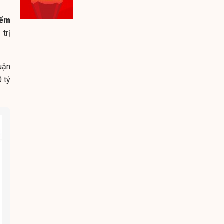
iểm
trị
huận
0 tỷ