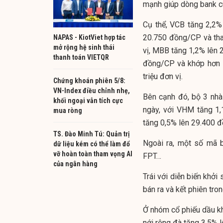
mạnh giúp dòng bank cù
Cụ thể, VCB tăng 2,2%
20.750 đồng/CP và than
NAPAS - KiotViet hợp tác
mở rộng hệ sinh thái
vị, MBB tăng 1,2% lên 
thanh toán VIETQR
đồng/CP và khớp hơn 1
triệu đơn vị.
Chứng khoán phiên 5/8:
VN-Index điều chỉnh nhẹ,
Bên cạnh đó, bộ 3 nhà
khối ngoại vẫn tích cực
ngày, với VHM tăng 1
mua ròng
tăng 0,5% lên 29.400 
TS. Đào Minh Tú: Quản trị
Ngoài ra, một số mã 
dữ liệu kém có thể làm đổ
vỡ hoàn toàn tham vọng AI
FPT…
của ngân hàng
Trái với diễn biến khởi
bán ra và kết phiên t
Ở nhóm cổ phiếu dầu k
nới rộng đà tăng 3,5% l