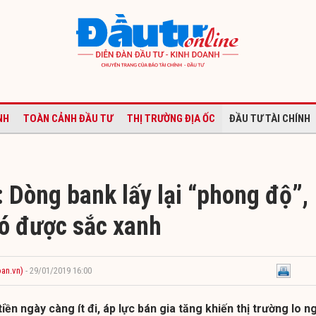
NH
TOÀN CẢNH ĐẦU TƯ
THỊ TRƯỜNG ĐỊA ỐC
ĐẦU TƯ TÀI CHÍNH
 Dòng bank lấy lại “phong độ”,
ó được sắc xanh
an.vn)
- 29/01/2019 16:00
ền ngày càng ít đi, áp lực bán gia tăng khiến thị trường lo n