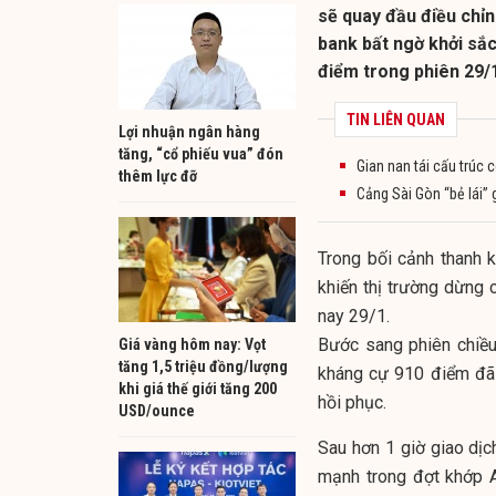
sẽ quay đầu điều chỉn
bank bất ngờ khởi sắc
điểm trong phiên 29/
TIN LIÊN QUAN
Lợi nhuận ngân hàng
tăng, “cổ phiếu vua” đón
Gian nan tái cấu trúc
thêm lực đỡ
Cảng Sài Gòn “bẻ lái”
Trong bối cảnh thanh 
khiến thị trường dừng 
nay 29/1.
Bước sang phiên chiề
Giá vàng hôm nay: Vọt
tăng 1,5 triệu đồng/lượng
kháng cự 910 điểm đã 
khi giá thế giới tăng 200
hồi phục.
USD/ounce
Sau hơn 1 giờ giao dịc
mạnh trong đợt khớp A