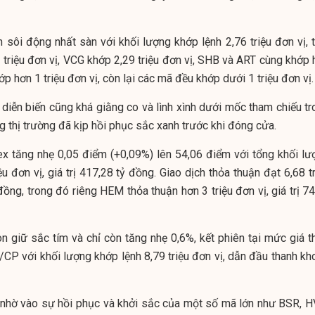
 sôi động nhất sàn với khối lượng khớp lệnh 2,76 triệu đơn vị, t
triệu đơn vị, VCG khớp 2,29 triệu đơn vị, SHB và ART cùng khớp 
ớp hơn 1 triệu đơn vị, còn lại các mã đều khớp dưới 1 triệu đơn vị.
diễn biến cũng khá giằng co và lình xình dưới mốc tham chiếu tr
g thị trường đã kịp hồi phục sắc xanh trước khi đóng cửa.
x tăng nhẹ 0,05 điểm (+0,09%) lên 54,06 điểm với tổng khối lư
ệu đơn vị, giá trị 417,28 tỷ đồng. Giao dịch thỏa thuận đạt 6,68 t
 đồng, trong đó riêng HEM thỏa thuận hơn 3 triệu đơn vị, giá trị 7
 giữ sắc tím và chỉ còn tăng nhẹ 0,6%, kết phiên tại mức giá t
CP với khối lượng khớp lệnh 8,79 triệu đơn vị, dẫn đầu thanh kh
g nhờ vào sự hồi phục và khởi sắc của một số mã lớn như BSR, H