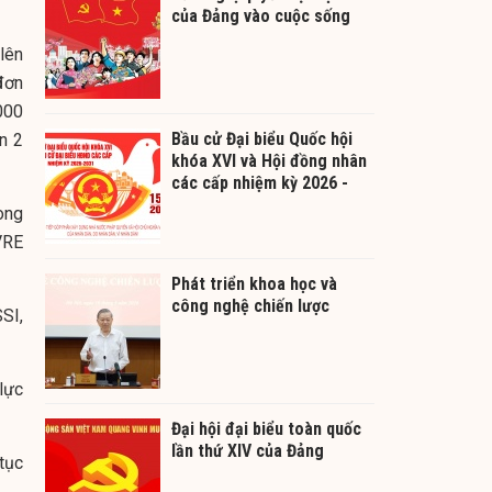
của Đảng vào cuộc sống
lên
đơn
000
Bầu cử Đại biểu Quốc hội
n 2
khóa XVI và Hội đồng nhân
các cấp nhiệm kỳ 2026 -
2031
ong
VRE
Phát triển khoa học và
công nghệ chiến lược
SI,
 lực
Đại hội đại biểu toàn quốc
lần thứ XIV của Đảng
tục