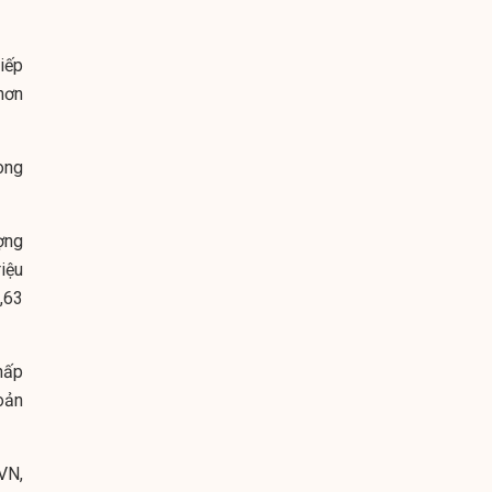
iếp
hơn
ong
ợng
riệu
4,63
hấp
oản
VN,