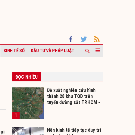
KINH TẾ SỐ
ĐẦU TƯ VÀ PHÁP LUẬT
ĐỌC NHIỀU
Đề xuất nghiên cứu hình
thành 28 khu TOD trên
tuyến đường sắt TP.HCM -
Cần Thơ
1
Nền kinh tế tiếp tục duy trì
gại