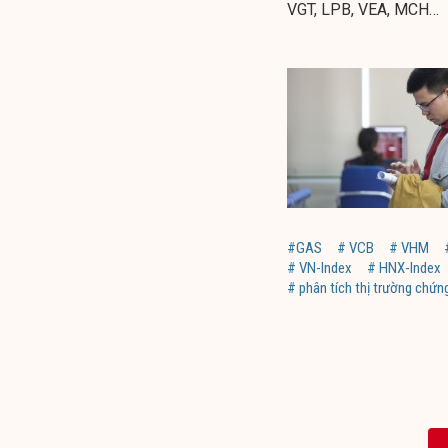
VGT, LPB, VEA, MCH…
#GAS
# VCB
# VHM
# VN-Index
# HNX-Index
# phân tích thị trường chứ