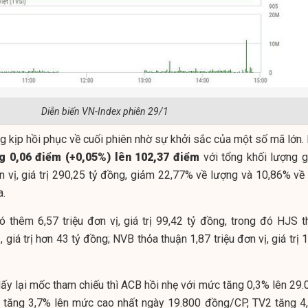
Diễn biến VN-Index phiên 29/1
 kịp hồi phục về cuối phiên nhờ sự khởi sắc của một số mã lớn. 
g 0,06 điểm (+0,05%) lên 102,37 điểm
với tổng khối lượng g
n vị, giá trị 290,25 tỷ đồng, giảm 22,77% về lượng và 10,86% về 
a.
ó thêm 6,57 triệu đơn vị, giá trị 99,42 tỷ đồng, trong đó HJS t
, giá trị hơn 43 tỷ đồng; NVB thỏa thuận 1,87 triệu đơn vị, giá trị 
lấy lại mốc tham chiếu thì ACB hồi nhẹ với mức tăng 0,3% lên 29.
 tăng 3,7% lên mức cao nhất ngày 19.800 đồng/CP, TV2 tăng 4