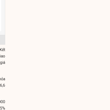
Kết
iao
giá
hỏa
16,6
000
,5%