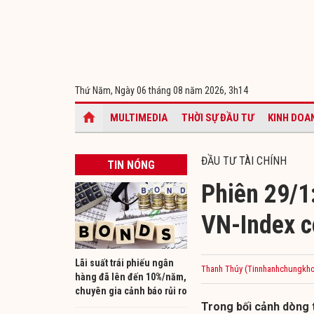
Thứ Năm, Ngày 06 tháng 08 năm 2026,
3h14
MULTIMEDIA
THỜI SỰ ĐẦU TƯ
KINH DOA
ĐẦU TƯ TÀI CHÍNH
TIN NÓNG
Phiên 29/1:
VN-Index c
Lãi suất trái phiếu ngân
Thanh Thúy (Tinnhanhchungkho
hàng đã lên đến 10%/năm,
chuyên gia cảnh báo rủi ro
Trong bối cảnh dòng ti