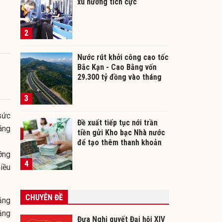
xu hướng tích cực
2
Nước rút khởi công cao tốc
Bắc Kạn - Cao Bằng vốn
29.300 tỷ đồng vào tháng
12/2026
3
sức
Đề xuất tiếp tục nới trần
áng
tiền gửi Kho bạc Nhà nước
để tạo thêm thanh khoản
cho ngân hàng
ỡng
4
iều
CHUYÊN ĐỀ
ăng
ăng
Đưa Nghị quyết Đại hội XIV