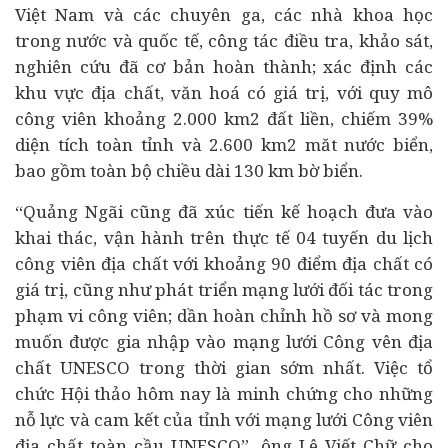
Việt Nam và các chuyên ga, các nhà khoa học
trong nước và quốc tế, công tác điều tra, khảo sát,
nghiên cứu đã cơ bản hoàn thành; xác định các
khu vực địa chất, văn hoá có giá trị, với quy mô
công viên khoảng 2.000 km2 đất liền, chiếm 39%
diện tích toàn tỉnh và 2.600 km2 măt nước biển,
bao gồm toàn bộ chiều dài 130 km bờ biển.
“Quảng Ngãi cũng đã xúc tiến kế hoạch đưa vào
khai thác, vận hành trên thực tế 04 tuyến du lịch
công viên địa chất với khoảng 90 điểm địa chất có
giá trị, cũng như phát triển mạng lưới đối tác trong
phạm vi công viên; dần hoàn chỉnh hồ sơ và mong
muốn được gia nhập vào mạng lưới Công vên địa
chất UNESCO trong thời gian sớm nhất. Việc tổ
chức Hội thảo hôm nay là minh chứng cho những
nỗ lực và cam kết của tỉnh với mạng lưới Công viên
địa chất toàn cầu UNESCO”,
ông Lê Viết Chữ cho