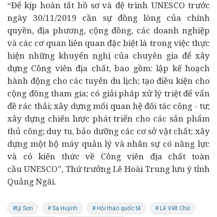
“Để kịp hoàn tất hồ sơ và đệ trình UNESCO trước
ngày 30/11/2019 cần sự đồng lòng của chính
quyền, địa phương, cộng đồng, các
doanh nghiệp
và các cơ quan liên quan đặc biệt là trong việc thực
hiện những khuyến nghị của chuyên gia để xây
dựng
Công viên địa chất
, bao gồm: lập kế hoạch
hành động cho các tuyến du lịch; tạo điều kiện cho
cộng đồng tham gia; có giải pháp xử lý triệt để vấn
đề rác thải; xây dựng mối quan hệ đối tác công - tư;
xây dựng chiến lược phát triển cho các sản phẩm
thủ công; duy tu, bảo dưỡng các cơ sở vật chất; xây
dựng một bộ máy quản lý và nhân sự có năng lực
và có kiến thức về
Công viên địa chất toàn
cầu
UNESCO”, Thứ trưởng Lê Hoài Trung lưu ý tỉnh
Quảng Ngãi.
#Lý Sơn
# Sa Huỳnh
# Hội thảo quốc tế
# Lê Viết Chữ