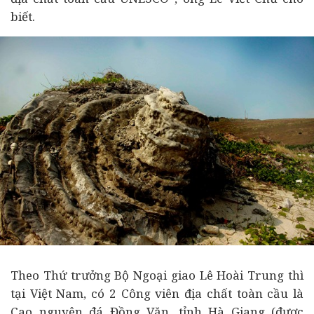
biết
.
Theo Thứ trưởng Bộ Ngoại giao Lê Hoài Trung thì
tại Việt Nam, có 2 Công viên địa chất toàn cầu là
Cao nguyên đá Đồng Văn, tỉnh Hà Giang (được