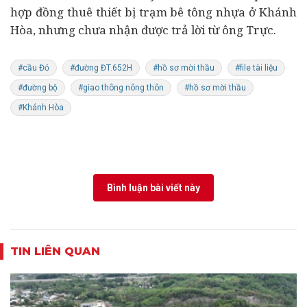
hợp đồng thuê thiết bị trạm bê tông nhựa ở Khánh
Hòa, nhưng chưa nhận được trả lời từ ông Trực.
#cầu Đỏ
#đường ĐT.652H
#hồ sơ mời thầu
#file tài liệu
#đường bộ
#giao thông nông thôn
#hồ sơ mời thầu
#Khánh Hòa
Bình luận bài viết này
TIN LIÊN QUAN