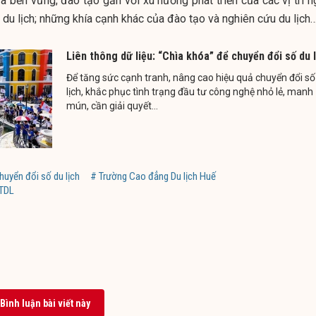
 và bền vững; đào tạo gắn với xu hướng phát triển của các vị trí 
 du lịch; những khía cạnh khác của đào tạo và nghiên cứu du lịch
Liên thông dữ liệu: “Chìa khóa” để chuyển đổi số du l
Để tăng sức cạnh tranh, nâng cao hiệu quả chuyển đổi số
lịch, khắc phục tình trạng đầu tư công nghệ nhỏ lẻ, manh
mún, cần giải quyết...
huyển đổi số du lịch
# Trường Cao đẳng Du lịch Huế
TDL
Bình luận bài viết này