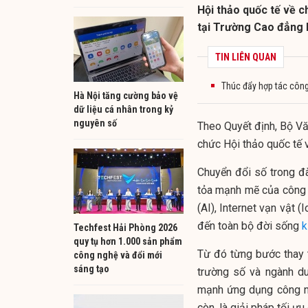
Hội thảo quốc tế về c
tại Trường Cao đẳng 
TIN LIÊN QUAN
Thúc đẩy hợp tác công 
Hà Nội tăng cường bảo vệ
dữ liệu cá nhân trong kỷ
nguyên số
Theo Quyết định, Bộ Vă
chức Hội thảo quốc tế
Chuyển đổi số trong đ
tỏa mạnh mẽ của công n
(AI), Internet vạn vật (
đến toàn bộ đời sống
k
Techfest Hải Phòng 2026
quy tụ hơn 1.000 sản phẩm
Từ đó từng bước thay 
công nghệ và đổi mới
sáng tạo
trường số và ngành du
mạnh ứng dụng công ng
còn, là giải pháp tối ưu