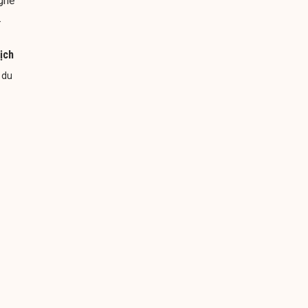
nghề
…
ịch
 du