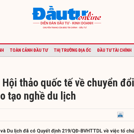
NH
TOÀN CẢNH ĐẦU TƯ
THỊ TRƯỜNG ĐỊA ỐC
ĐẦU TƯ TÀI CHÍNH
 Hội thảo quốc tế về chuyển đổ
o tạo nghề du lịch
 và Du lịch đã có Quyết định 219/QĐ-BVHTTDL về việc tổ ch