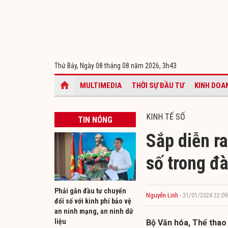
Thứ Bảy, Ngày 08 tháng 08 năm 2026,
3h43
MULTIMEDIA
THỜI SỰ ĐẦU TƯ
KINH DOA
KINH TẾ SỐ
TIN NÓNG
Sắp diễn ra
số trong đà
Phải gắn đầu tư chuyển
Nguyễn Linh
- 31/01/2024 22:09
đổi số với kinh phí bảo vệ
an ninh mạng, an ninh dữ
liệu
Bộ Văn hóa, Thể thao