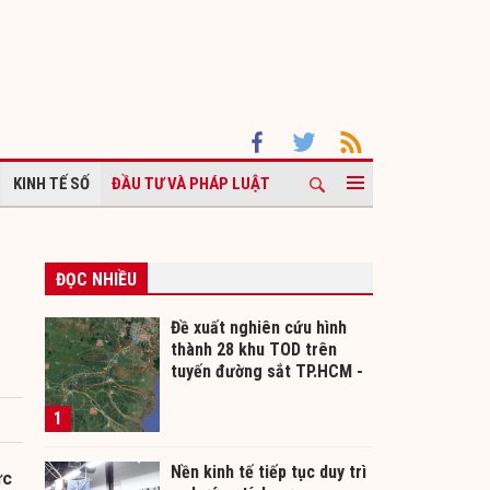
KINH TẾ SỐ
ĐẦU TƯ VÀ PHÁP LUẬT
ĐỌC NHIỀU
i
Đề xuất nghiên cứu hình
thành 28 khu TOD trên
tuyến đường sắt TP.HCM -
Cần Thơ
1
Nền kinh tế tiếp tục duy trì
ức