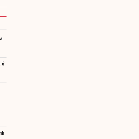
ưa
à ở
nh