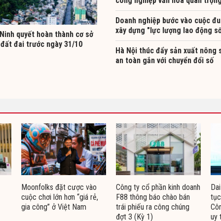
công nghiệp văn hóa quan trọn
Doanh nghiệp bước vào cuộc đu
xây dựng "lực lượng lao động s
Ninh quyết hoàn thành cơ sở
 đất đai trước ngày 31/10
Hà Nội thúc đẩy sản xuất nông 
an toàn gắn với chuyển đổi số
Moonfolks đặt cược vào
Công ty cổ phần kinh doanh
Dai
cuộc chơi lớn hơn “giá rẻ,
F88 thông báo chào bán
tục
gia công” ở Việt Nam
trái phiếu ra công chúng
Côn
đợt 3 (Kỳ 1)
uy 