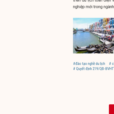
triển du lịch toàn diện
nghiệp mới trong ngành
#đào tạo nghề du lịch
# c
# Quyết định 219/QĐ-BVHT