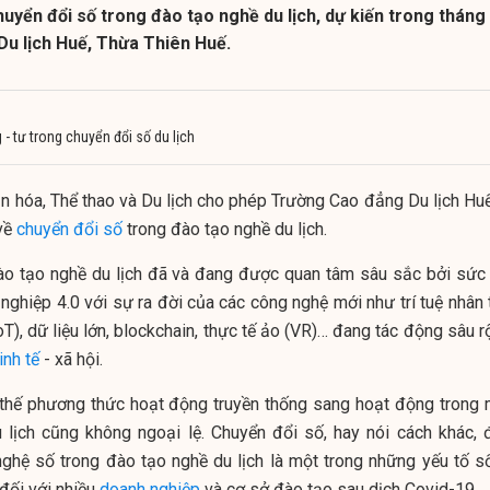
huyển đổi số trong đào tạo nghề du lịch, dự kiến trong tháng
Du lịch Huế, Thừa Thiên Huế.
- tư trong chuyển đổi số du lịch
n hóa, Thể thao và Du lịch cho phép Trường Cao đẳng Du lịch Huế
 về
chuyển đổi số
trong đào tạo nghề du lịch.
ào tạo nghề du lịch đã và đang được quan tâm sâu sắc bởi sức 
ghiệp 4.0 với sự ra đời của các công nghệ mới như trí tuệ nhân 
IoT), dữ liệu lớn, blockchain, thực tế ảo (VR)… đang tác động sâu 
inh tế
- xã hội.
thế phương thức hoạt động truyền thống sang hoạt động trong 
 lịch cũng không ngoại lệ. Chuyển đổi số, hay nói cách khác, 
hệ số trong đào tạo nghề du lịch là một trong những yếu tố s
 đối với nhiều
doanh nghiệp
và cơ sở đào tạo sau dịch Covid-19.