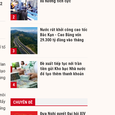
xu hướng tích cực
 2
2
Nước rút khởi công cao tốc
Bắc Kạn - Cao Bằng vốn
29.300 tỷ đồng vào tháng
12/2026
 tổ
3
Đề xuất tiếp tục nới trần
lan
tiền gửi Kho bạc Nhà nước
tạo
để tạo thêm thanh khoản
rộng
cho ngân hàng
4
môi
đẩy
CHUYÊN ĐỀ
ống
Đưa Nghị quyết Đại hội XIV