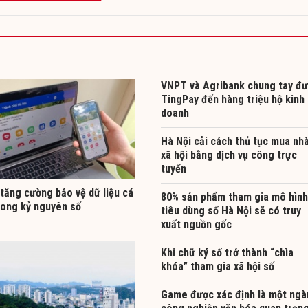
VNPT và Agribank chung tay đ
TingPay đến hàng triệu hộ kinh
doanh
Hà Nội cải cách thủ tục mua nh
xã hội bằng dịch vụ công trực
tuyến
tăng cường bảo vệ dữ liệu cá
80% sản phẩm tham gia mô hình
rong kỷ nguyên số
tiêu dùng số Hà Nội sẽ có truy
xuất nguồn gốc
Khi chữ ký số trở thành “chìa
khóa” tham gia xã hội số
Game được xác định là một ngà