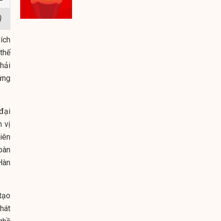
)
ích
 thế
hải
ứng
đại
 vị
iên
 bàn
Hàn
tạo
phát