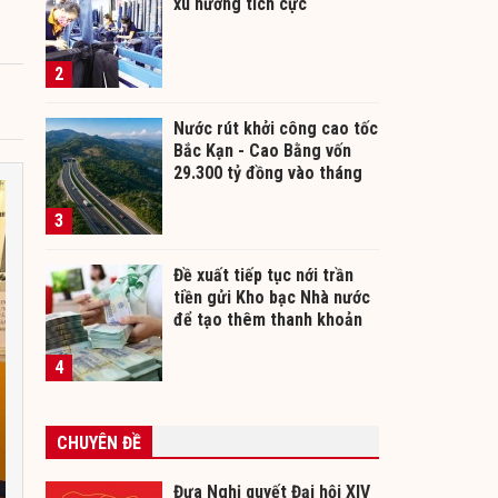
xu hướng tích cực
2
Nước rút khởi công cao tốc
Bắc Kạn - Cao Bằng vốn
29.300 tỷ đồng vào tháng
12/2026
3
Đề xuất tiếp tục nới trần
tiền gửi Kho bạc Nhà nước
để tạo thêm thanh khoản
cho ngân hàng
4
CHUYÊN ĐỀ
Đưa Nghị quyết Đại hội XIV