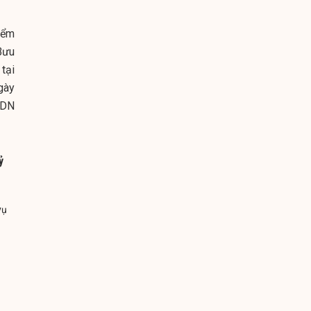
iểm
Bưu
tại
gày
LDN
ỷ
vụ