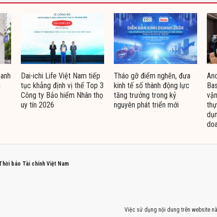
oanh
Dai-ichi Life Việt Nam tiếp
Tháo gỡ điểm nghẽn, đưa
Ano
n
tục khẳng định vị thế Top 3
kinh tế số thành động lực
Bas
Công ty Bảo hiểm Nhân thọ
tăng trưởng trong kỷ
vận
uy tín 2026
nguyên phát triển mới
thự
dụn
doa
 Thời báo Tài chính Việt Nam
Việc sử dụng nội dung trên website nà