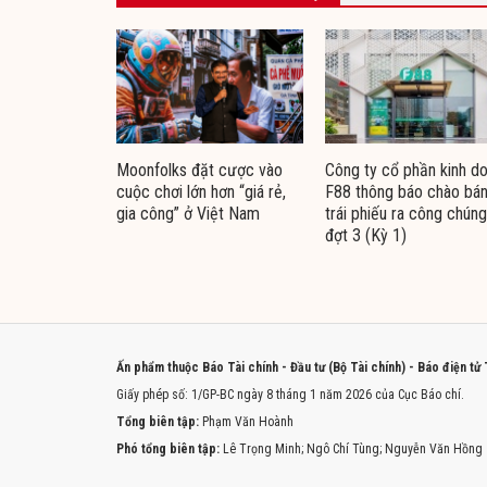
Moonfolks đặt cược vào
Công ty cổ phần kinh d
cuộc chơi lớn hơn “giá rẻ,
F88 thông báo chào bá
gia công” ở Việt Nam
trái phiếu ra công chúng
đợt 3 (Kỳ 1)
Ấn phẩm thuộc Báo Tài chính - Đầu tư (Bộ Tài chính) - Báo điện tử
Giấy phép số: 1/GP-BC ngày 8 tháng 1 năm 2026 của Cục Báo chí.
Tổng biên tập:
Phạm Văn Hoành
Phó tổng biên tập:
Lê Trọng Minh; Ngô Chí Tùng; Nguyễn Văn Hồng