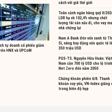
cách với giá thế giới
Toàn cảnh ngân hàng quý II/202
LDR hạ về 102,4% nhưng chất
lượng tài sản xấu đi, cho vay m
nhà chững lại
Nam A Bank đón vốn xanh từ T
Sĩ, nâng huy động vốn quốc tế l
ịch tự doanh cổ phiếu giảm
350 triệu USD
rên HNX và UPCoM
PGS-TS. Nguyễn Hữu Huân: Việ
Nam cần 700 tỷ USD cho lộ trìn
Net Zero đến năm 2050
Chứng khoán phiên 6/8: Thanh
khoản suy yếu, VN-Index giằng 
trong biên độ hẹp