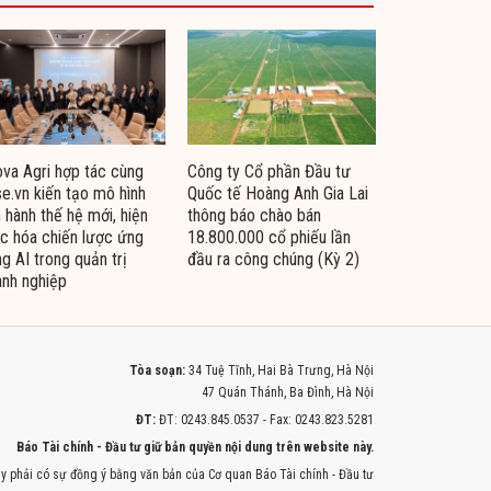
va Agri hợp tác cùng
Công ty Cổ phần Đầu tư
e.vn kiến tạo mô hình
Quốc tế Hoàng Anh Gia Lai
 hành thế hệ mới, hiện
thông báo chào bán
c hóa chiến lược ứng
18.800.000 cổ phiếu lần
g AI trong quản trị
đầu ra công chúng (Kỳ 2)
nh nghiệp
Tòa soạn:
34 Tuệ Tĩnh, Hai Bà Trưng, Hà Nội
47 Quán Thánh, Ba Đình, Hà Nội
ĐT:
ĐT: 0243.845.0537 - Fax: 0243.823.5281
Báo Tài chính - Đầu tư giữ bản quyền nội dung trên website này.
y phải có sự đồng ý bằng văn bản của Cơ quan Báo Tài chính - Đầu tư