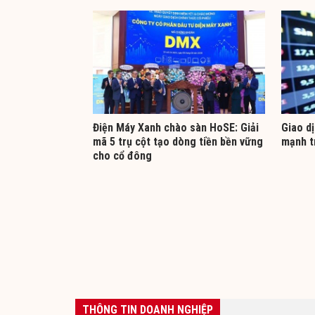
Điện Máy Xanh chào sàn HoSE: Giải
Giao d
mã 5 trụ cột tạo dòng tiền bền vững
mạnh t
cho cổ đông
THÔNG TIN DOANH NGHIỆP