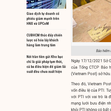
Giao dịch tự doanh cổ
phiếu giảm mạnh trên
HNX và UPCoM
CUBHCM thúc đẩy chiến
lược số hóa lấy khách
hàng làm trung tâm
Bảo hiểm 
Nới trần tiền gửi Kho bạc
Ngày 17/12/2021 Sở G
chỉ là giải pháp tạm thời,
cả ba điều kiện để giảm lãi
của Tổng CTCP Bảo h
suất đều chưa xuất hiện
(Vietnam Post) sở hữu.
Theo đó, Vietnam Post
vốn điều lệ của PTI. Tu
với PTI với vai trò là 
mạng lưới bưu điện nh
khỏi PTI không có bất 