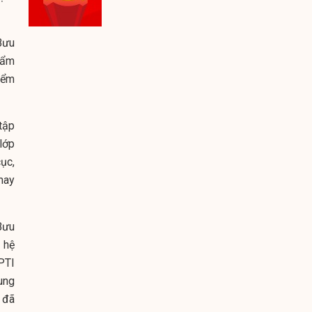
Bưu
hẩm
iểm
tập
lớp
ục,
may
Bưu
 hệ
PTI
ung
 đã