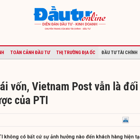
NH
TOÀN CẢNH ĐẦU TƯ
THỊ TRƯỜNG ĐỊA ỐC
ĐẦU TƯ TÀI CHÍNH
ái vốn, Vietnam Post vẫn là đối
ược của PTI
TI không có bất cứ sự ảnh hưởng nào đến khách hàng hiện tạ