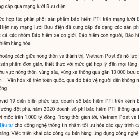
ng cấp qua mạng lưới Bưu điện.
hức hợp tác phân phối sản phẩm bảo hiểm PTI trên mạng lưới 
. Hiện nay mạng lưới Bưu điện đã cung cấp đa dạng các sản p
t cả các nhóm Bảo hiểm xe cơ giới, Bảo hiểm con người, Bảo h
o hiểm hàng hóa…
hoảng cách giữa nông thôn và thành thị, Vietnam Post đã nỗ lực 
sản phẩm đơn giản, thiết thực với mức giá hợp lý đến mọi tâng 
khu vực nông thôn, vùng sâu, vùng xa thông qua gần 13.000 bưu c
n – Văn hóa xã trên toàn quốc, qua đó bảo vệ người dân không 
ống.
Covid-19 diễn biến phức tạp, doanh số bảo hiểm PTI trên kênh 
rưởng đột phá, năm 2020 doanh số phí bảo hiểm PTI thông qua
 mốc trên 1.000 tỷ đồng. Trong thời gian tới, Vietnam Post và 
đầu tư
cho công nghệ thông tin nhằm tối ưu hóa các quy trình c
 hàng. Việc triển khai các công cụ bán hàng ứng dụng công nghệ