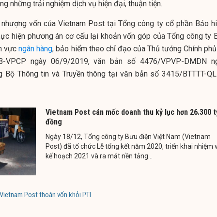
 những trải nghiệm dịch vụ hiện đại, thuận tiện.
n nhượng vốn của Vietnam Post tại Tổng công ty cổ phần Bảo h
hực hiện phương án cơ cấu lại khoản vốn góp của Tổng công ty 
nh vực
ngân hàng
, bảo hiểm theo chỉ đạo của Thủ tướng Chính phủ 
B-VPCP ngày 06/9/2019, văn bản số 4476/VPVP-DMDN n
g Bộ Thông tin và Truyền thông tại văn bản số 3415/BTTTT-Q
Vietnam Post cán mốc doanh thu kỷ lục hơn 26.300 t
đồng
Ngày 18/12, Tổng công ty Bưu điện Việt Nam (Vietnam
Post) đã tổ chức Lễ tổng kết năm 2020, triển khai nhiệm 
kế hoạch 2021 và ra mắt nền tảng...
Vietnam Post thoán vốn khỏi PTI