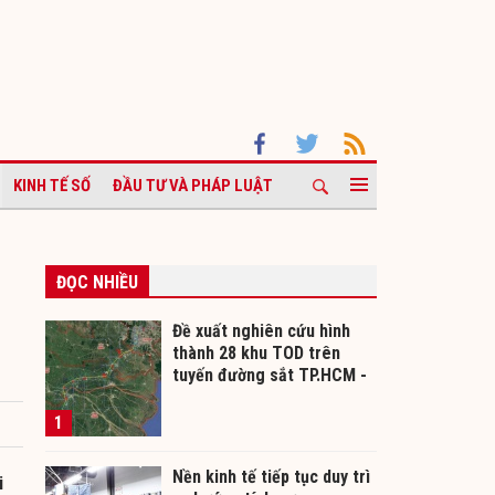
KINH TẾ SỐ
ĐẦU TƯ VÀ PHÁP LUẬT
ĐỌC NHIỀU
Đề xuất nghiên cứu hình
thành 28 khu TOD trên
tuyến đường sắt TP.HCM -
Cần Thơ
1
Nền kinh tế tiếp tục duy trì
i