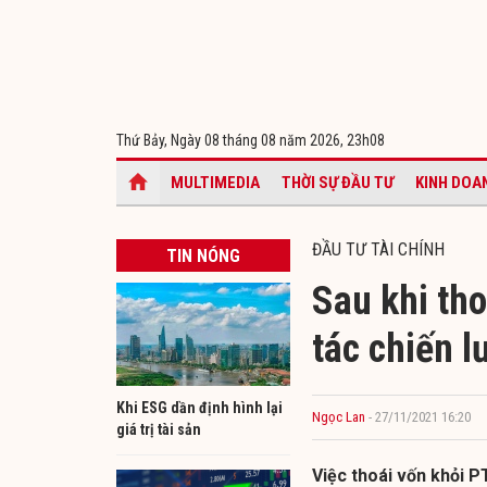
Thứ Bảy, Ngày 08 tháng 08 năm 2026,
23h08
MULTIMEDIA
THỜI SỰ ĐẦU TƯ
KINH DOA
ĐẦU TƯ TÀI CHÍNH
TIN NÓNG
Sau khi tho
tác chiến l
Khi ESG dần định hình lại
Ngọc Lan
- 27/11/2021 16:20
giá trị tài sản
Việc thoái vốn khỏi P