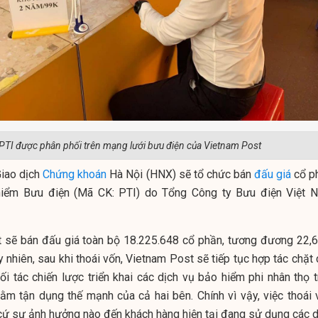
PTI được phân phối trên mạng lưới bưu điện của Vietnam Post
iao dịch
Chứng khoán
Hà Nội (HNX) sẽ tổ chức bán
đấu giá
cổ p
iểm Bưu điện (Mã CK: PTI) do Tổng Công ty Bưu điện Việt 
 sẽ bán đấu giá toàn bộ 18.225.648 cổ phần, tương đương 22,
y nhiên, sau khi thoái vốn, Vietnam Post sẽ tiếp tục hợp tác chặt
đối tác chiến lược triển khai các dịch vụ bảo hiểm phi nhân thọ 
ằm tận dụng thế mạnh của cả hai bên. Chính vì vậy, việc thoái 
cứ sự ảnh hưởng nào đến khách hàng hiện tại đang sử dụng các d