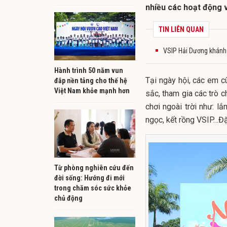
nhiều các hoạt động vu
TIN LIÊN QUAN
VSIP Hải Dương khánh
Hành trình 50 năm vun
Tại ngày hội, các em 
đắp nền tảng cho thế hệ
Việt Nam khỏe mạnh hơn
sắc, tham gia các trò ch
chơi ngoài trời như: l
ngọc, kết rồng VSIP…Đặ
Từ phòng nghiên cứu đến
đời sống: Hướng đi mới
trong chăm sóc sức khỏe
chủ động