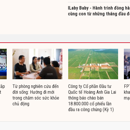
ILaby Baby - Hành trình đồng h
cùng con từ những tháng đầu đ
đắp
Từ phòng nghiên cứu đến
Công ty Cổ phần Đầu tư
FPT
t
đời sống: Hướng đi mới
Quốc tế Hoàng Anh Gia Lai
kha
trong chăm sóc sức khỏe
thông báo chào bán
mạ
chủ động
18.800.000 cổ phiếu lần
đầu ra công chúng (Kỳ 1)