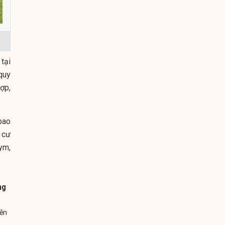
tại
quy
ợp,
bao
 cư
ym,
ng
iễn