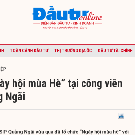
NH
TOÀN CẢNH ĐẦU TƯ
THỊ TRƯỜNG ĐỊA ỐC
ĐẦU TƯ TÀI CHÍNH
IỆP
ày hội mùa Hè” tại công viên
g Ngãi
VSIP Quảng Ngãi vừa qua đã tổ chức “Ngày hội mùa hè” với