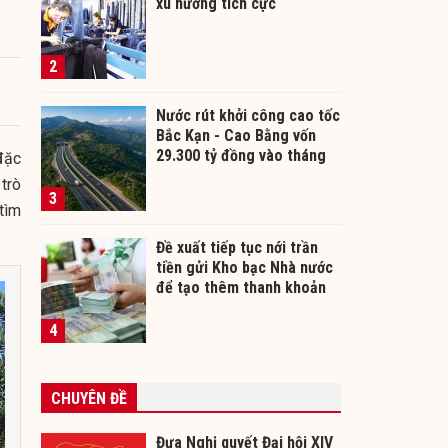
xu hướng tích cực
2
Nước rút khởi công cao tốc
Bắc Kạn - Cao Bằng vốn
29.300 tỷ đồng vào tháng
đặc
12/2026
 trò
3
tìm
Đề xuất tiếp tục nới trần
tiền gửi Kho bạc Nhà nước
để tạo thêm thanh khoản
cho ngân hàng
4
CHUYÊN ĐỀ
Đưa Nghị quyết Đại hội XIV