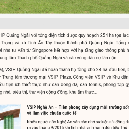
.
SIP Quảng Ngãi với tổng diện tích được quy hoạch 254 ha tọa lạc 
Trọng và xã Tịnh Ấn Tây thuộc thành phố Quảng Ngãi. Tổng 
i nhà tư vấn từ Singapore kết hợp với hạ tầng giao thông phù h
 trung tâm Thành phố Quảng Ngãi và các vùng dân cư lân cận.
a), VSIP Quảng Ngãi đã hoàn thành hạ tầng cho 24 ha đầu tiên, 
 Trung tâm thương mại VSIP Plaza, Công viên VSIP và Khu dân
u tiện ích thiết thực như sân bóng đá, sân tennis, phòng tập g
ng nhà, siêu thị, thư viện cộng đồng, khu ẩm thực…
VSIP Nghệ An – Tiên phong xây dựng môi trường số
và làm việc chuẩn quốc tế
Nhiều người dân Nghệ An vẫn còn nhớ sự kiện sôi động d
ra vào tháng 9/2015 khi tỉnh nhà vinh hạnh đón tiếp Thủ