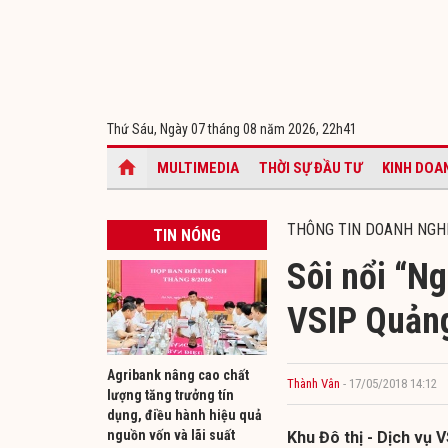
Thứ Sáu, Ngày 07 tháng 08 năm 2026,
22h41
MULTIMEDIA
THỜI SỰ ĐẦU TƯ
KINH DOA
THÔNG TIN DOANH NGH
TIN NÓNG
Sôi nổi “Ng
VSIP Quản
Agribank nâng cao chất
Thành Vân
- 17/05/2018 14:12
lượng tăng trưởng tín
dụng, điều hành hiệu quả
nguồn vốn và lãi suất
Khu Đô thị - Dịch vụ 