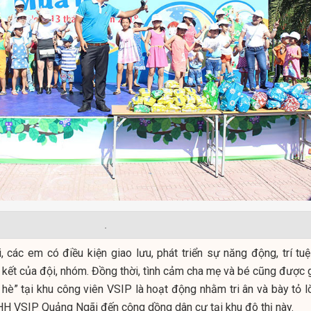
.
, các em có điều kiện giao lưu, phát triển sự năng động, trí tuệ
n kết của đội, nhóm. Đồng thời, tình cảm cha mẹ và bé cũng được 
 hè” tại khu công viên VSIP là hoạt động nhằm tri ân và bày tỏ l
HH VSIP Quảng Ngãi đến cộng dồng dân cư tại khu đô thị này.