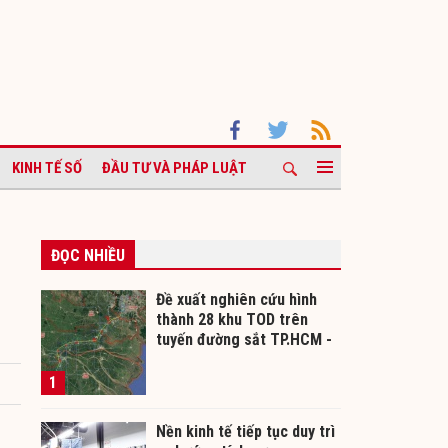
KINH TẾ SỐ
ĐẦU TƯ VÀ PHÁP LUẬT
ĐỌC NHIỀU
Đề xuất nghiên cứu hình
thành 28 khu TOD trên
tuyến đường sắt TP.HCM -
Cần Thơ
1
Nền kinh tế tiếp tục duy trì