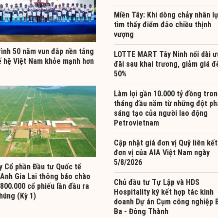
Miền Tây: Khi dòng chảy nhân l
tìm thấy điểm đảo chiều thịnh
vượng
rình 50 năm vun đắp nền tảng
LOTTE MART Tây Ninh nối dài ư
ế hệ Việt Nam khỏe mạnh hơn
đãi sau khai trương, giảm giá đ
50%
Làm lợi gần 10.000 tỷ đồng tron
tháng đầu năm từ những đột ph
sáng tạo của người lao động
Petrovietnam
Cập nhật giá đơn vị Quỹ liên kết
đơn vị của AIA Việt Nam ngày
5/8/2026
y Cổ phần Đầu tư Quốc tế
Anh Gia Lai thông báo chào
Chủ đầu tư Tự Lập và HDS
800.000 cổ phiếu lần đầu ra
Hospitality ký kết hợp tác kinh
húng (Kỳ 1)
doanh Dự án Cụm công nghiệp 
Ba - Đông Thành