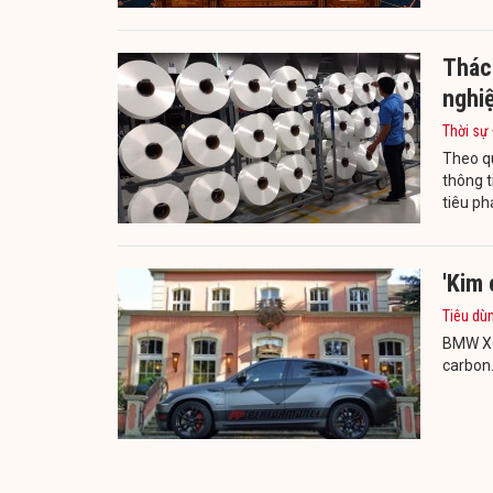
Thách
nghi
Thời sự
Theo qu
thông t
tiêu ph
'Kim
Tiêu dù
BMW X6M
carbon.