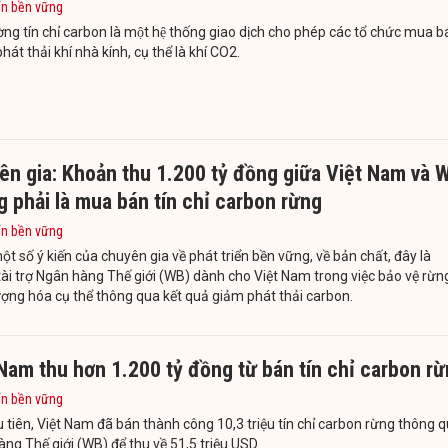
ển bền vững
ờng tín chỉ carbon là một hệ thống giao dịch cho phép các tổ chức mua b
át thải khí nhà kính, cụ thể là khí CO2.
ên gia: Khoản thu 1.200 tỷ đồng giữa Việt Nam và 
 phải là mua bán tín chỉ carbon rừng
ển bền vững
t số ý kiến của chuyên gia về phát triển bền vững, về bản chất, đây là
ài trợ Ngân hàng Thế giới (WB) dành cho Việt Nam trong việc bảo vệ rừn
ợng hóa cụ thể thông qua kết quả giảm phát thải carbon.
Nam thu hơn 1.200 tỷ đồng từ bán tín chỉ carbon r
ển bền vững
 tiên, Việt Nam đã bán thành công 10,3 triệu tín chỉ carbon rừng thông 
ng Thế giới (WB) để thu về 51,5 triệu USD.