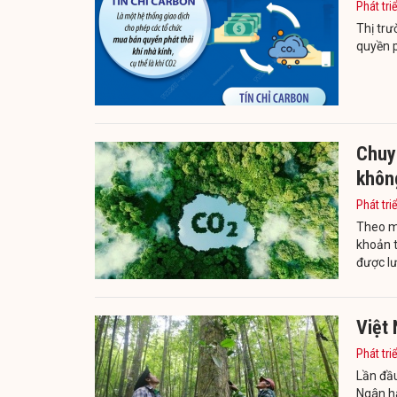
Phát tri
Thị trư
quyền ph
Chuy
không
Phát tri
Theo mộ
khoản t
được lư
Việt 
Phát tri
Lần đầu
Ngân hà