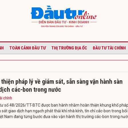
NH
TOÀN CẢNH ĐẦU TƯ
THỊ TRƯỜNG ĐỊA ỐC
ĐẦU TƯ TÀI CHÍNH
thiện pháp lý về giám sát, sẵn sàng vận hành sàn
 dịch các-bon trong nước
ài chính
tư số 48/2026/TT-BTC được ban hành nhằm hoàn thiện khung khổ pháp
 sát giao dịch hạn ngạch phát thải khí nhà kính, tín chỉ các-bon trong bối
iệt Nam đang từng bước đưa vào vận hành thị trường các-bon trong nướ