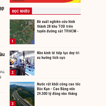
ạp
ĐỌC NHIỀU
Đề xuất nghiên cứu hình
thành 28 khu TOD trên
tuyến đường sắt TP.HCM -
Cần Thơ
1
Nền kinh tế tiếp tục duy trì
đầu
xu hướng tích cực
phủ
2
g
Nước rút khởi công cao tốc
Bắc Kạn - Cao Bằng vốn
29.300 tỷ đồng vào tháng
12/2026
3