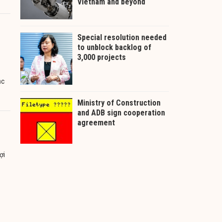
ục
ợi