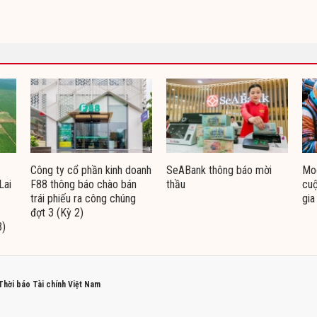
Công ty cổ phần kinh doanh
SeABank thông báo mời
Moo
Lai
F88 thông báo chào bán
thầu
cuộ
trái phiếu ra công chúng
gia
đợt 3 (Kỳ 2)
3)
 Thời báo Tài chính Việt Nam