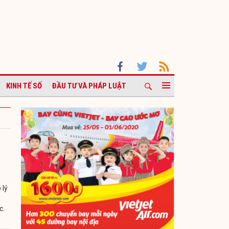
KINH TẾ SỐ
ĐẦU TƯ VÀ PHÁP LUẬT
 lý
c.