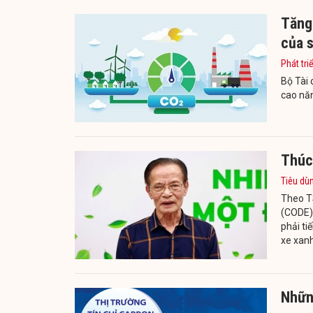
Tăng 
của 
Phát tri
Bộ Tài 
cao năn
Thúc
Tiêu dù
Theo TS
(CODE),
phải ti
xe xanh
Những