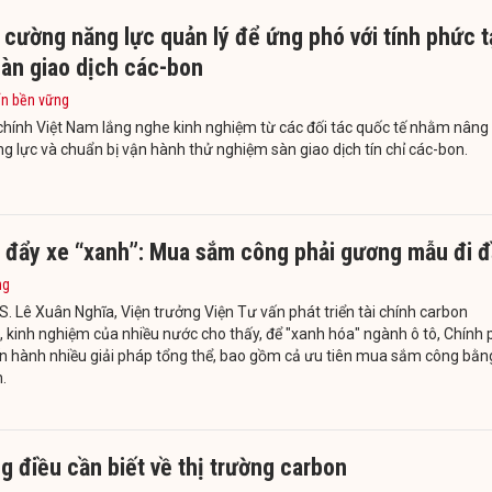
cường năng lực quản lý để ứng phó với tính phức t
sàn giao dịch các-bon
ển bền vững
chính Việt Nam lắng nghe kinh nghiệm từ các đối tác quốc tế nhằm nâng
g lực và chuẩn bị vận hành thử nghiệm sàn giao dịch tín chỉ các-bon.
 đẩy xe “xanh”: Mua sắm công phải gương mẫu đi 
ng
. Lê Xuân Nghĩa, Viện trưởng Viện Tư vấn phát triển tài chính carbon
 kinh nghiệm của nhiều nước cho thấy, để "xanh hóa" ngành ô tô, Chính 
ến hành nhiều giải pháp tổng thể, bao gồm cả ưu tiên mua sắm công bằn
.
 điều cần biết về thị trường carbon