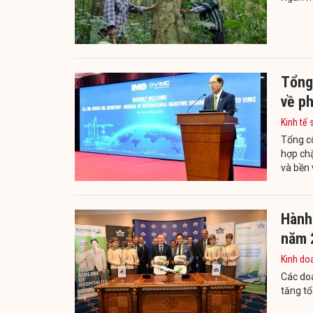
Tổng
về ph
Kinh tế 
Tổng cô
hợp chặ
và bền
Hành 
năm 
Kinh do
Các do
tăng tố