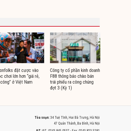
nfolks đặt cược vào
Công ty cổ phần kinh doanh
c chơi lớn hơn “giá rẻ,
F88 thông báo chào bán
 công” ở Việt Nam
trái phiếu ra công chúng
đợt 3 (Kỳ 1)
Tòa soạn:
34 Tuệ Tĩnh, Hai Bà Trưng, Hà Nội
47 Quán Thánh, Ba Đình, Hà Nội
ĐT:
ĐT: 0243.845.0537 - Fax: 0243.823.5281