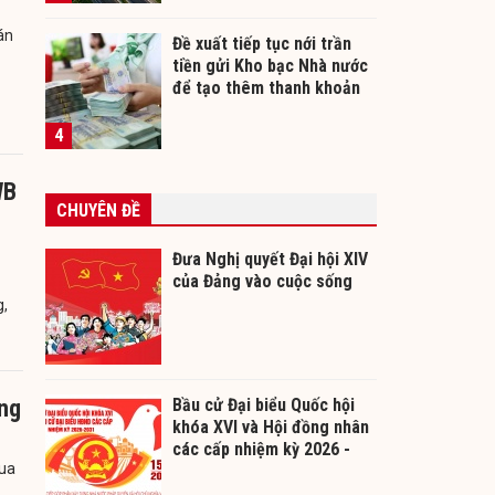
án
Đề xuất tiếp tục nới trần
tiền gửi Kho bạc Nhà nước
để tạo thêm thanh khoản
cho ngân hàng
4
WB
CHUYÊN ĐỀ
Đưa Nghị quyết Đại hội XIV
của Đảng vào cuộc sống
g,
ừng
Bầu cử Đại biểu Quốc hội
khóa XVI và Hội đồng nhân
các cấp nhiệm kỳ 2026 -
qua
2031