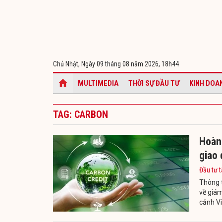
Chủ Nhật, Ngày 09 tháng 08 năm 2026,
18h44
MULTIMEDIA
THỜI SỰ ĐẦU TƯ
KINH DOA
TAG: CARBON
Hoàn 
giao
Đầu tư t
Thông 
về giám
cảnh V