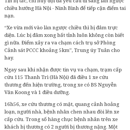
Tín bị tắc, chỉ huy đội đã yêu cầu đi sang làn ngược
chiều hướng Hà Nội - Ninh Bình để tiếp cận điểm tai
nạn.
“Xe vừa mới vào làn ngược chiều thì bị đâm trực
diện. Lúc bị đâm xong bất tỉnh luôn không còn biết
gì nữa. Điểm xảy ra va chạm cách trụ sở Phòng
Cảnh sát PCCC khoảng 5km”, Trung úy Tuân cho
hay.
Ngay sau khi nhận được tin vụ va chạm, trạm cấp
cứu 115 Thanh Trì (Hà Nội) đã điều 1 xe cứu
thương đến hiện trường, trong xe có BS Nguyễn
Văn Koong và 1 điều dưỡng.
16h56, xe cứu thương có mặt, quang cảnh hoảng
loạn, người nhà, bệnh nhân chen nhau đòi lên xe
cấp cứu. Trong số hàng chục bệnh nhân trên xe
khách bị thương có 2 người bị thương nặng. Một