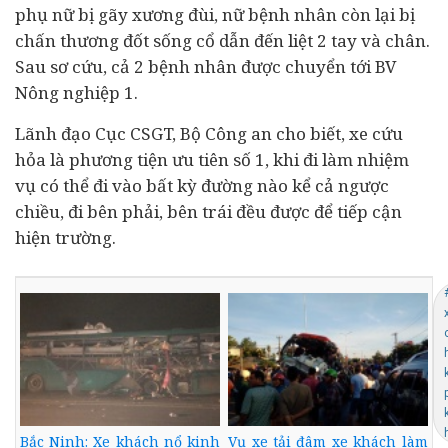
phụ nữ bị gãy xương đùi, nữ bệnh nhân còn lại bị
chấn thương đốt sống cổ dẫn đến liệt 2 tay và chân.
Sau sơ cứu, cả 2 bệnh nhân được chuyển tới BV
Nông nghiệp 1.
Lãnh đạo Cục CSGT, Bộ Công an cho biết, xe cứu
hỏa là phương tiện ưu tiên số 1, khi đi làm nhiệm
vụ có thể đi vào bất kỳ đường nào kể cả ngược
chiều, đi bên phải, bên trái đều được để tiếp cận
hiện trường.
Bắc Ninh: Xe khách nổ kinh
Vụ xe tải đâm xe khách làm