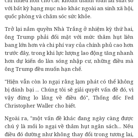
chi nhiều hơn cho các khoản thanh toán lãi suất so
với bất kỳ hạng mục nào khác ngoài an sinh xã hội,
quốc phòng và chăm sóc sức khỏe.
Trở lại nắm quyền Nhà Trắng ở nhiệm kỳ thứ hai,
ông Trump phải đối mặt với mức thâm hụt liên
bang lớn hơn và chi phí vay của chính phủ cao hơn
trước đây, trong khi lực lượng lao động tăng nhanh
hơn dự kiến do làn sóng nhập cư, những điều mà
ông Trump đều muốn hạn chế.
"Hiện vẫn còn lo ngại rằng lạm phát có thể không
bị đánh bại ... Chúng tôi sẽ giải quyết vấn đề đó, vì
vậy đừng lo lắng về điều đó", Thống đốc Fed
Christopher Waller cho biết.
Ngoài ra, "một vấn đề khác đang ngày càng được
chú ý là mối lo ngại về thâm hụt ngân sách... Nếu
điều đó dường như không thay đổi trong tương lai,