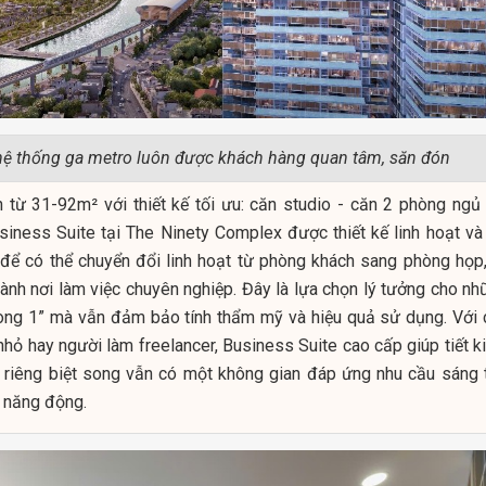
hệ thống ga metro luôn được khách hàng quan tâm, săn đón
h từ 31-92m² với thiết kế tối ưu: căn studio - căn 2 phòng ngủ 
siness Suite tại The Ninety Complex được thiết kế linh hoạt và
 để có thể chuyển đổi linh hoạt từ phòng khách sang phòng họp,
hành nơi làm việc chuyên nghiệp. Đây là lựa chọn lý tưởng cho nh
trong 1” mà vẫn đảm bảo tính thẩm mỹ và hiệu quả sử dụng. Với 
nhỏ hay người làm freelancer, Business Suite cao cấp giúp tiết k
g riêng biệt song vẫn có một không gian đáp ứng nhu cầu sáng 
 năng động.