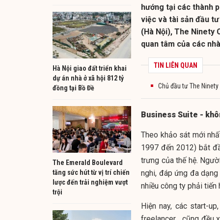
hướng tại các thành p
việc và tài sản đầu t
(Hà Nội), The Ninety
quan tâm của các nhà
TIN LIÊN QUAN
Hà Nội giao đất triển khai
dự án nhà ở xã hội 812 tỷ
Chủ đầu tư The Ninety 
đồng tại Bồ Đề
Business Suite - khô
Theo khảo sát mới nhấ
1997 đến 2012) bắt đầ
trưng của thế hệ. Ngườ
The Emerald Boulevard
tăng sức hút từ vị trí chiến
nghi, đáp ứng đa dạng n
lược đến trải nghiệm vượt
nhiều công ty phải tiến
trội
Hiện nay, các start-up
freelancer… cũng đều x