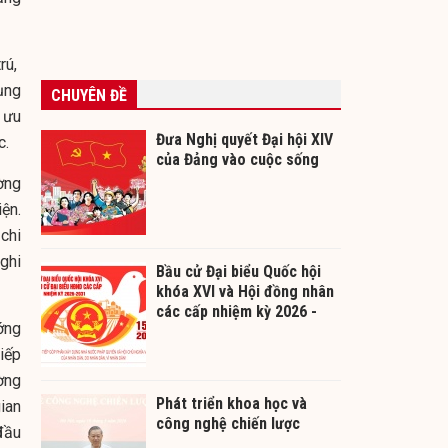
rú,
dụng
CHUYÊN ĐỀ
 ưu
Đưa Nghị quyết Đại hội XIV
c.
của Đảng vào cuộc sống
ờng
iện.
chi
nghi
Bầu cử Đại biểu Quốc hội
khóa XVI và Hội đồng nhân
các cấp nhiệm kỳ 2026 -
ớng
2031
iếp
ường
Phát triển khoa học và
ian
công nghệ chiến lược
đầu