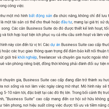
rong công việc.
 như một mô hình
bất động sản
đa chức năng, không chỉ để lưu t
là một tài sản có thể cho thuê hoặc
đầu tư
, mang lại giá trị sử 
song. Các căn Business Suite do đó được thiết kế linh hoạt, tối
và tích hợp loạt tiện ích phục vụ cả nhu cầu sinh hoạt và làm việ
 hình này còn đến từ vị trí. Các
dự án
Business Suite cao cấp thư
ị hoặc các trục giao thông quan trọng để đảm bảo kết nối thuận t
út giới trẻ
khởi nghiệp
, freelancer và chuyên gia nước ngoài nhờ 
huê văn phòng riêng biệt, đồng thời không phải đánh đổi sự tiện 
ới chuyên gia, Business Suite cao cấp đang dần trở thành xu hư
iữa nơi sống và nơi làm việc ngày càng mờ nhạt. Mô hình này sẽ t
g 5-10 năm tới, đặc biệt tại các đô thị lớn. Trong bối cảnh thị tr
nh, “Business Suite” cao cấp mang đến cơ hội sở hữu không g
tư tiên phong, nơi hiệu suất công việc được tối ưu và tiềm năng 