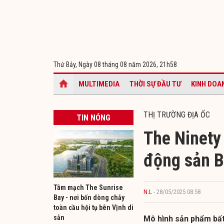
Thứ Bảy, Ngày 08 tháng 08 năm 2026,
21h58
MULTIMEDIA
THỜI SỰ ĐẦU TƯ
KINH DOA
THỊ TRƯỜNG ĐỊA ỐC
TIN NÓNG
The Ninety
động sản B
Tâm mạch The Sunrise
N.L
- 28/05/2025 08:58
Bay - nơi bốn dòng chảy
toàn cầu hội tụ bên Vịnh di
sản
Mô hình sản phẩm bất