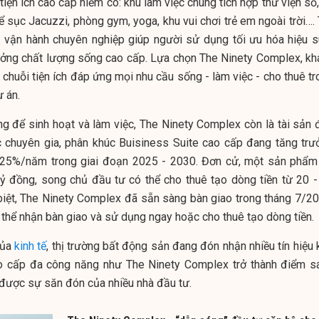
iện ích cao cấp hiếm có: khu làm việc chung tích hợp thư viện số
 sục Jacuzzi, phòng gym, yoga, khu vui chơi trẻ em ngoài trời…. 
vận hành chuyên nghiệp giúp người sử dụng tối ưu hóa hiệu s
ưởng chất lượng sống cao cấp. Lựa chọn The Ninety Complex, kh
 chuỗi tiện ích đáp ứng mọi nhu cầu sống - làm việc - cho thuê t
 án.
ởng để sinh hoạt và làm việc, The Ninety Complex còn là tài sản 
c chuyên gia, phân khúc Buisiness Suite cao cấp đang tăng trư
0-25%/năm trong giai đoạn 2025 - 2030. Đơn cử, một sản phẩm
tỷ đồng, song chủ đầu tư có thể cho thuê tạo dòng tiền từ 20 -
biệt, The Ninety Complex đã sẵn sàng bàn giao trong tháng 7/20
 thể nhận bàn giao và sử dụng ngay hoặc cho thuê tạo dòng tiền.
của
kinh tế
, thị trường bất động sản đang đón nhận nhiều tín hiệu
o cấp đa công năng như The Ninety Complex trở thành điểm s
n được sự săn đón của nhiều nhà đầu tư.