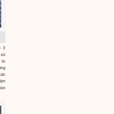
- 3
 sử
 từ
ững
các
iệm
tạo