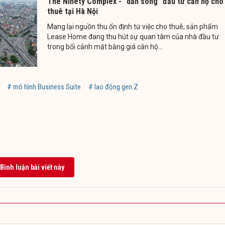
The Ninety Complex - “dẫn sóng” đầu tư căn hộ cho
thuê tại Hà Nội
Mang lại nguồn thu ổn định từ việc cho thuê, sản phẩm
Lease Home đang thu hút sự quan tâm của nhà đầu tư
trong bối cảnh mặt bằng giá căn hộ...
# mô hình Business Suite
# lao động gen Z
Bình luận bài viết này