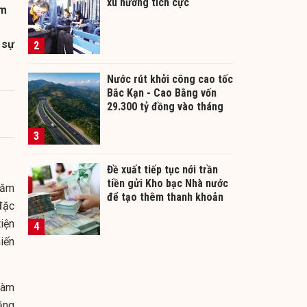
xu hướng tích cực
àm
 sự
2
Nước rút khởi công cao tốc
Bắc Kạn - Cao Bằng vốn
29.300 tỷ đồng vào tháng
12/2026
3
Đề xuất tiếp tục nới trần
tiền gửi Kho bạc Nhà nước
năm
để tạo thêm thanh khoản
đặc
cho ngân hàng
iện
4
iến
làm
ăng