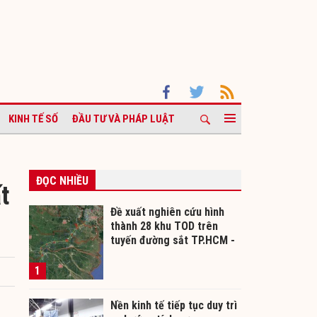
KINH TẾ SỐ
ĐẦU TƯ VÀ PHÁP LUẬT
ĐỌC NHIỀU
t
Đề xuất nghiên cứu hình
thành 28 khu TOD trên
tuyến đường sắt TP.HCM -
Cần Thơ
1
Nền kinh tế tiếp tục duy trì