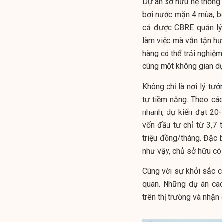
Dự án sở hữu hệ thống t
bơi nước mặn 4 mùa, bể
cả được CBRE quản lý 
làm việc mà vẫn tận h
hàng có thể trải nghiệm
cùng một không gian dự
Không chỉ là nơi lý tư
tư tiềm năng. Theo cá
nhanh, dự kiến đạt 2
vốn đầu tư chỉ từ 3,7 
triệu đồng/tháng. Đặc 
như vậy, chủ sở hữu có
Cùng với sự khởi sắc 
quan. Những dự án ca
trên thị trường và nhậ