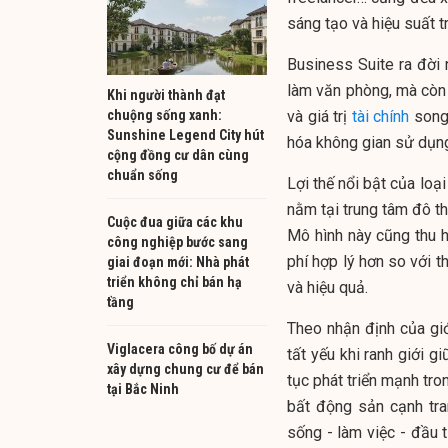
sáng tạo và hiệu suất t
Business Suite ra đời
làm văn phòng, mà còn 
Khi người thành đạt
chuộng sống xanh:
và giá trị
tài chính
song 
Sunshine Legend City hút
hóa không gian sử dụng 
cộng đồng cư dân cùng
chuẩn sống
Lợi thế nổi bật của loại
nằm tại trung tâm đô th
Cuộc đua giữa các khu
Mô hình này cũng thu h
công nghiệp bước sang
phí hợp lý hơn so với t
giai đoạn mới: Nhà phát
triển không chỉ bán hạ
và hiệu quả.
tầng
Theo nhận định của gi
Viglacera công bố dự án
tất yếu khi ranh giới g
xây dựng chung cư để bán
tục phát triển mạnh tron
tại Bắc Ninh
bất động sản cạnh tra
sống - làm việc - đầu 