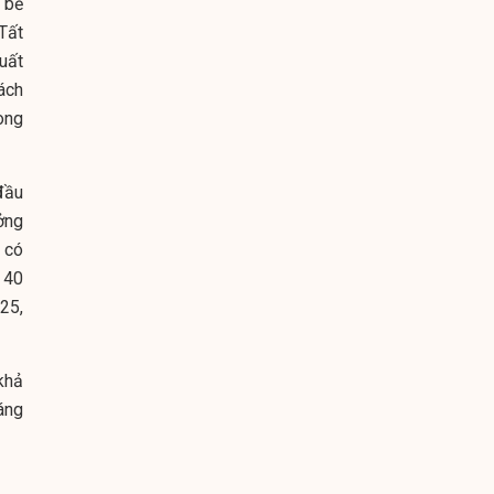
, bể
Tất
uất
ách
rong
đầu
ởng
 có
 40
25,
 khả
áng