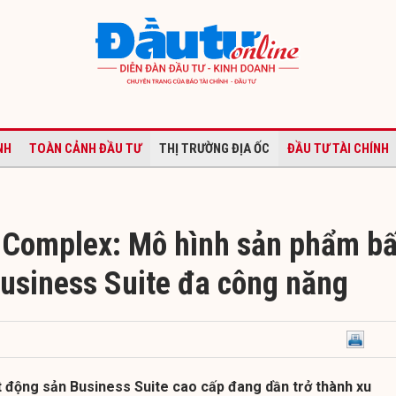
NH
TOÀN CẢNH ĐẦU TƯ
THỊ TRƯỜNG ĐỊA ỐC
ĐẦU TƯ TÀI CHÍNH
 Complex: Mô hình sản phẩm bấ
usiness Suite đa công năng
 động sản Business Suite cao cấp đang dần trở thành xu