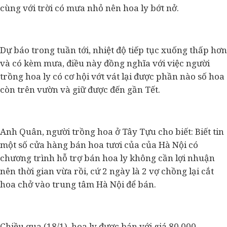
cùng với trời có mưa nhỏ nên hoa ly bớt nở.
Dự báo trong tuần tới, nhiệt độ tiếp tục xuống thấp hơn
và có kèm mưa, điều này đồng nghĩa với việc người
trồng hoa ly có cơ hội vớt vát lại được phần nào số hoa
còn trên vườn và giữ được đến gần Tết.
Anh Quân, người trồng hoa ở Tây Tựu cho biết: Biết tin
một số cửa hàng bán hoa tươi của của Hà Nội có
chương trình hỗ trợ bán hoa ly không cần lợi nhuận
nên thời gian vừa rồi, cứ 2 ngày là 2 vợ chồng lại cắt
hoa chở vào trung tâm Hà Nội để bán.
Chiều qua (18/1), hoa ly được bán với giá 80.000