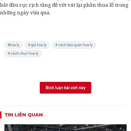
bắt đầu rục rịch tăng để vớt vát lại phần thua lỗ trong
những ngày vừa qua.
#hoa ly
# giá hoa ly
# cách bảo quản hoa ly
# cách chọn hoa ly
Bình luận bài viết này
TIN LIÊN QUAN