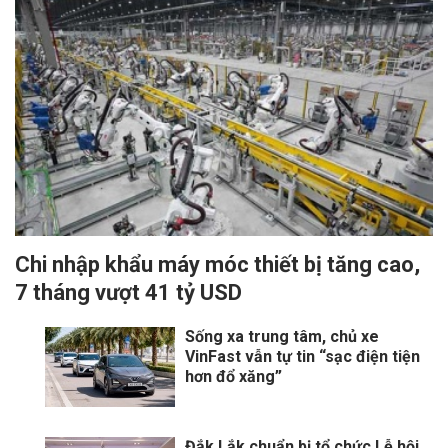
Chi nhập khẩu máy móc thiết bị tăng cao,
7 tháng vượt 41 tỷ USD
Sống xa trung tâm, chủ xe
VinFast vẫn tự tin “sạc điện tiện
hơn đổ xăng”
Đắk Lắk chuẩn bị tổ chức Lễ hội