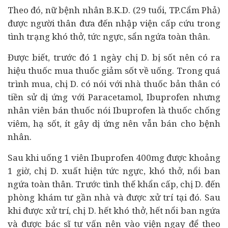
Theo đó, nữ bệnh nhân B.K.D. (29 tuổi, TP.Cẩm Phả)
được người thân đưa đến nhập viện cấp cứu trong
tình trạng khó thở, tức ngực, sẩn ngứa toàn thân.
Được biết, trước đó 1 ngày chị D. bị sốt nên có ra
hiệu thuốc mua thuốc giảm sốt về uống. Trong quá
trình mua, chị D. có nói với nhà thuốc bản thân có
tiền sử dị ứng với Paracetamol, Ibuprofen nhưng
nhân viên bán thuốc nói Ibuprofen là thuốc chống
viêm, hạ sốt, ít gây dị ứng nên vẫn bán cho bệnh
nhân.
Sau khi uống 1 viên Ibuprofen 400mg được khoảng
1 giờ, chị D. xuất hiện tức ngực, khó thở, nổi ban
ngứa toàn thân. Trước tình thế khẩn cấp, chị D. đến
phòng khám tư gần nhà và được xử trí tại đó. Sau
khi được xử trí, chị D. hết khó thở, hết nổi ban ngứa
và được bác sĩ tư vấn nên vào viện ngay để theo