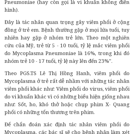
Pneumoniae (hay còn gọi là vi khuẩn không điển
hình).
Đây là tác nhân quan trọng gây viêm phổi ở cộng
đồng ở trẻ em. Bệnh thường gặp ở mọi lứa tuổi, tuy
nhiên hay gặp ở nhóm trẻ lớn. Theo một nghiên
cứu của Mỹ, trẻ từ 5 - 10 tuổi, tỷ lệ mắc viêm phổi
do Mycoplasma Pneumoniae là 16%, trong khi đó
nhóm trẻ 10 - 17 tuổi, tỷ lệ này lên đến 23%”.
Theo PGS.TS Lê Thị Hồng Hanh, viêm phổi do
Mycoplasma ở trẻ rất dễ nhầm với những tác nhân
viêm phổi khác như: Viêm phổi do virus, viêm phổi
do vi khuẩn khác vì có những biểu hiện giống nhau
như: Sốt, ho, khó thở hoặc chụp phim X- Quang
phổi có những tổn thương trên phim.
Để chẩn đoán xác định tác nhân viêm phổi do
Mycoplasma, các bác sĩ sẽ cho bệnh nhân làm xét