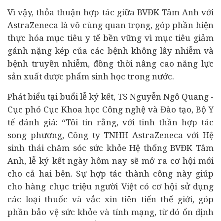
Vì vậy, thỏa thuận hợp tác giữa BVĐK Tâm Anh với
AstraZeneca là vô cùng quan trọng, góp phần hiện
thực hóa mục tiêu y tế bền vững vì mục tiêu giảm
gánh nặng kép của các bệnh không lây nhiễm và
bệnh truyền nhiễm, đồng thời nâng cao năng lực
sản xuất dược phẩm sinh học trong nước.
Phát biểu tại buổi lễ ký kết, TS Nguyễn Ngô Quang -
Cục phó Cục Khoa học Công nghệ và Đào tạo, Bộ Y
tế đánh giá: “Tôi tin rằng, với tinh thần hợp tác
song phương, Công ty TNHH AstraZeneca với Hệ
sinh thái chăm sóc sức khỏe Hệ thống BVĐK Tâm
Anh, lễ ký kết ngày hôm nay sẽ mở ra cơ hội mới
cho cả hai bên. Sự hợp tác thành công này giúp
cho hàng chục triệu người Việt có cơ hội sử dụng
các loại thuốc và vắc xin tiên tiến thế giới, góp
phần bảo vệ sức khỏe và tính mạng, từ đó ổn định