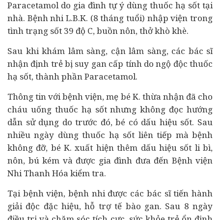
Paracetamol do gia đình tự ý dùng thuốc hạ sốt tại
nhà. Bệnh nhi L.B.K. (8 tháng tuổi) nhập viện trong
tình trạng sốt 39 độ C, buồn nôn, thở khò khè.
Sau khi khám lâm sàng, cận lâm sàng, các bác sĩ
nhận định trẻ bị suy gan cấp tính do ngộ độc thuốc
hạ sốt, thành phần Paracetamol.
Thông tin với bệnh viện, mẹ bé K. thừa nhận đã cho
cháu uống thuốc hạ sốt nhưng không đọc hướng
dẫn sử dụng do trước đó, bé có dấu hiệu sốt. Sau
nhiều ngày dùng thuốc hạ sốt liên tiếp mà bệnh
không đỡ, bé K. xuất hiện thêm dấu hiệu sốt li bì,
nôn, bú kém và được gia đình đưa đến Bệnh viện
Nhi Thanh Hóa kiểm tra.
Tại bệnh viện, bệnh nhi được các bác sĩ tiến hành
giải độc đặc hiệu, hỗ trợ tế bào gan. Sau 8 ngày
điều trị và chăm sóc tích cực, sức khỏe trẻ ổn định