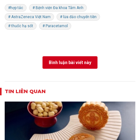
#hợp tác
# Bệnh viện Đa khoa Tâm Anh
# AstraZeneca Việt Nam
# lừa đảo chuyển tiền
# thuốc hạ sốt
# Paracetamol
Bình luận bài viết này
TIN LIÊN QUAN