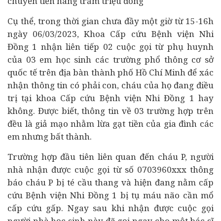
chuyển tiền hàng trăm triệu đồng
Cụ thể, trong thời gian chưa đầy một giờ từ 15-16h
ngày 06/03/2023, Khoa Cấp cứu Bệnh viện Nhi
Đồng 1 nhận liên tiếp 02 cuộc gọi từ phụ huynh
của 03 em học sinh các trường phổ thông cơ sở
quốc tế trên địa bàn thành phố Hồ Chí Minh để xác
nhận thông tin có phải con, cháu của họ đang điều
trị tại khoa Cấp cứu Bệnh viện Nhi Đồng 1 hay
không. Được biết, thông tin về 03 trường hợp trên
đều là giả mạo nhằm lừa gạt tiền của gia đình các
em nhưng bất thành.
Trường hợp đầu tiên liên quan đến cháu P, người
nhà nhận được cuộc gọi từ số 0703960xxx thông
báo cháu P bị té cầu thang và hiện đang nằm cấp
cứu Bệnh viện Nhi Đồng 1 bị tụ máu não cần mổ
cấp cứu gấp. Ngay sau khi nhận được cuộc gọi
người nhà học sinh này đã gọi ngay cho một bác sĩ