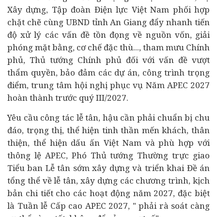
Xây dựng, Tập đoàn Điện lực Việt Nam phối hợp
chặt chẽ cùng UBND tỉnh An Giang đẩy nhanh tiến
độ xử lý các vấn đề tồn đọng về nguồn vốn, giải
phóng mặt bằng, cơ chế đặc thù..., tham mưu Chính
phủ, Thủ tướng Chính phủ đối với vấn đề vượt
thẩm quyền, bảo đảm các dự án, công trình trọng
điểm, trung tâm hội nghị phục vụ Năm APEC 2027
hoàn thành trước quý III/2027.
Yêu cầu công tác lễ tân, hậu cần phải chuẩn bị chu
đáo, trọng thị, thể hiện tinh thần mến khách, thân
thiện, thể hiện dấu ấn Việt Nam và phù hợp với
thông lệ APEC, Phó Thủ tướng Thường trực giao
Tiểu ban Lễ tân sớm xây dựng và triển khai Đề án
tổng thể về lễ tân, xây dựng các chương trình, kịch
bản chi tiết cho các hoạt động năm 2027, đặc biệt
là Tuần lễ Cấp cao APEC 2027, " phải rà soát càng