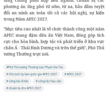
tăng cường phối hợp liên ngành; chuẩn bị các
phương án ứng phó từ sớm, từ xa, bảo đảm tuyệt
đối an ninh an toàn tất cả các hội nghị, sự kiện
trong Năm APEC 2027.
"Mục tiêu cao nhất là tổ chức thành công một năm
APEC mang đậm dấu ấn Việt Nam, đóng góp tích
cực cho hòa bình, hợp tác và phát triển ở khu vực
châu Á - Thái Bình Dương và trên thế giới", Phó Thủ
tướng Thường trực nói.
#Phó Thủ tướng Thường trực Phạm Gia Túc
# Chủ tịch Ủy ban quốc gia APEC 2027
# APEC 2027
# công tác lễ tân
# công tác hậu cần
# chuẩn bị cho APEC 2027