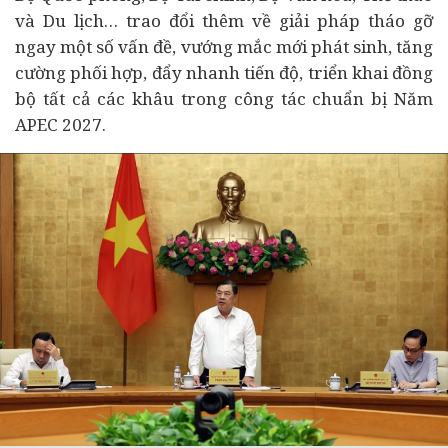
và
Du lịch
… trao đổi thêm về giải pháp tháo gỡ
ngay một số vấn đề, vướng mắc mới phát sinh, tăng
cường phối hợp, đẩy nhanh tiến độ, triển khai đồng
bộ tất cả các khâu trong công tác chuẩn bị Năm
APEC 2027.