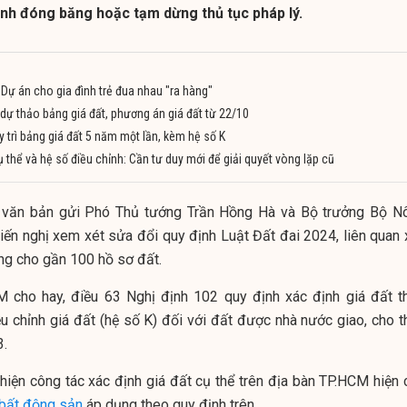
nh đóng băng hoặc tạm dừng thủ tục pháp lý.
Dự án cho gia đình trẻ đua nhau "ra hàng"
dự thảo bảng giá đất, phương án giá đất từ 22/10
 trì bảng giá đất 5 năm một lần, kèm hệ số K
cụ thể và hệ số điều chỉnh: Cần tư duy mới để giải quyết vòng lặp cũ
văn bản gửi Phó Thủ tướng Trần Hồng Hà và Bộ trưởng Bộ N
iến nghị xem xét sửa đổi quy định Luật Đất đai 2024, liên quan 
ng cho gần 100 hồ sơ đất.
cho hay, điều 63 Nghị định 102 quy định xác định giá đất t
 chỉnh giá đất (hệ số K) đối với đất được nhà nước giao, cho t
3.
 hiện công tác xác định giá đất cụ thể trên địa bàn TP.HCM hiện 
bất động sản
áp dụng theo quy định trên.