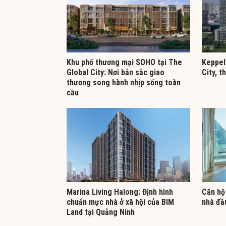
Khu phố thương mại SOHO tại The
Keppel 
Global City: Nơi bản sắc giao
City, t
thương song hành nhịp sống toàn
cầu
Marina Living Halong: Định hình
Căn hộ 
chuẩn mực nhà ở xã hội của BIM
nhà đầ
Land tại Quảng Ninh