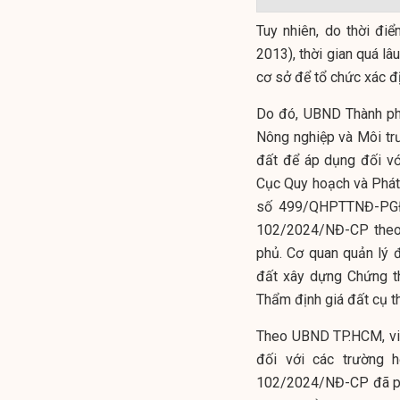
Tuy nhiên, do thời đi
2013), thời gian quá lâ
cơ sở để tổ chức xác đị
Do đó, UBND Thành p
Nông nghiệp và Môi tr
đất để áp dụng đối vớ
Cục Quy hoạch và Phát
số 499/QHPTTNĐ-PGĐ 
102/2024/NĐ-CP theo
phủ. Cơ quan quản lý đ
đất xây dựng Chứng t
Thẩm định giá đất cụ t
Theo UBND TP.HCM, việ
đối với các trường 
102/2024/NĐ-CP đã ph