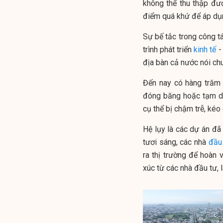
không thể thu thập đượ
điểm quá khứ để áp dụ
Sự bế tắc trong công tá
trình phát triển
kinh tế
-
địa bàn cả nước nói ch
Đến nay có hàng trăm 
đóng băng hoặc tạm dừ
cụ thể bị chậm trễ, kéo 
Hệ lụy là các dự án đã
tươi sáng, các nhà
đầu
ra thị trường để hoàn
xúc từ các nhà đầu tư, 