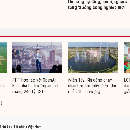
thi công hạ tầng, mở rộng cực
tăng trưởng công nghiệp mới
FPT hợp tác với OpenAI,
Miền Tây: Khi dòng chảy
LO
Lai
khai phá thị trường an ninh
nhân lực tìm thấy điểm đảo
dài
mạng 240 tỷ USD
chiều thịnh vượng
giả
1)
 Thời báo Tài chính Việt Nam