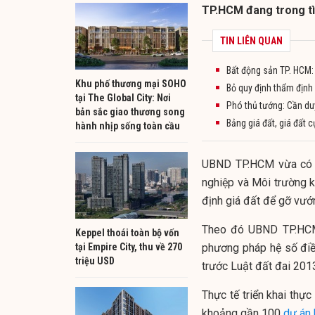
TP.HCM đang trong tì
TIN LIÊN QUAN
Bất động sản TP. HCM: 
Khu phố thương mại SOHO
Bỏ quy định thẩm định 
tại The Global City: Nơi
Phó thủ tướng: Cần duy
bản sắc giao thương song
Bảng giá đất, giá đất 
hành nhịp sống toàn cầu
UBND TP.HCM vừa có 
nghiệp và Môi trường k
định giá đất để gỡ vướ
Theo đó UBND TP.HCM 
Keppel thoái toàn bộ vốn
tại Empire City, thu về 270
phương pháp hệ số điều
triệu USD
trước Luật đất đai 201
Thực tế triển khai thực
khoảng gần 100
dự án