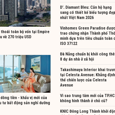
D’. Diamant Bleu: Căn hộ hạng
sang có thiết kế biểu tượng đẹ
nhất Việt Nam 2026
Vinhomes Green Paradise đượ
thoái toàn bộ vốn tại Empire
trao chứng nhận Thành phố Th
hu về 270 triệu USD
minh dựa trên tiêu chuẩn toàn 
ISO 37122
Đà Nẵng chuẩn bị khởi công th
8 dự án nhà ở xã hội
Takashimaya Interior khai trươ
tại Celesta Avenue: Khẳng định
thế chiến lược của Celesta
Avenue
Vì sao trung tâm mới của TP.H
dòng tiền - khẩu vị mới của
không hình thành ở chỗ cũ?
u tư bất động sản nghỉ dưỡng
KNIC Đông Long Thành khởi độ