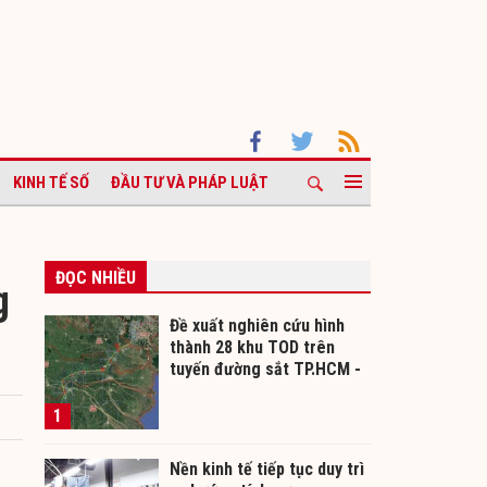
KINH TẾ SỐ
ĐẦU TƯ VÀ PHÁP LUẬT
ĐỌC NHIỀU
g
Đề xuất nghiên cứu hình
thành 28 khu TOD trên
tuyến đường sắt TP.HCM -
Cần Thơ
1
Nền kinh tế tiếp tục duy trì