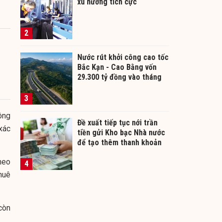
xu hướng tích cực
2
Nước rút khởi công cao tốc
Bắc Kạn - Cao Bằng vốn
29.300 tỷ đồng vào tháng
12/2026
3
ông
Đề xuất tiếp tục nới trần
xác
tiền gửi Kho bạc Nhà nước
để tạo thêm thanh khoản
cho ngân hàng
heo
4
huê
còn