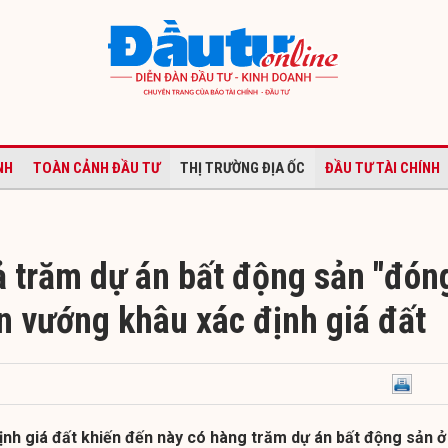
NH
TOÀN CẢNH ĐẦU TƯ
THỊ TRƯỜNG ĐỊA ỐC
ĐẦU TƯ TÀI CHÍNH
 trăm dự án bất động sản "đón
ẫn vướng khâu xác định giá đất
ịnh giá đất khiến đến này có hàng trăm dự án bất động sản ở