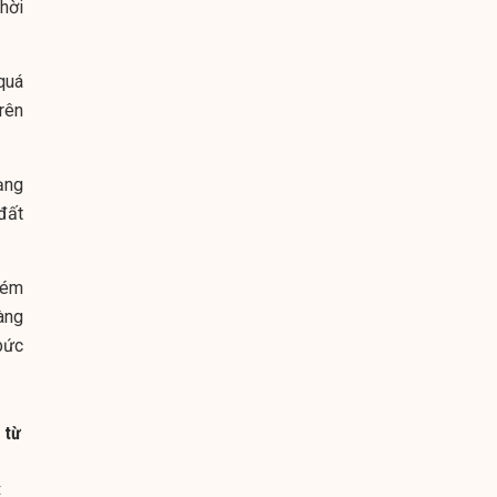
hời
quá
trên
ạng
đất
kém
àng
bức
 từ
t