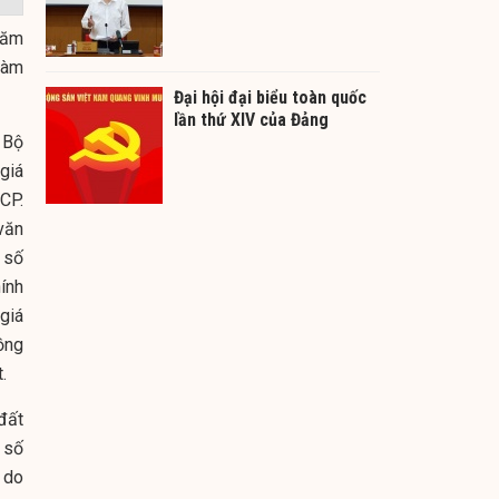
năm
 làm
Đại hội đại biểu toàn quốc
lần thứ XIV của Đảng
 Bộ
giá
CP.
văn
 số
ính
giá
ồng
.
đất
 số
 do