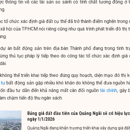
c thông tin về các tài sản so sánh có tính chất tương đồng ở t
ng.
c tổ chức xác định giá đất cụ thể đã trở thành điểm nghẽn trong 
 xã hội của TP.HCM nói riêng cũng như quá trình phát triển đô thị 
ung.
dự án bất động sản trên địa bàn Thành phố đang trong tình tr
ng thủ tục pháp lý tiếp theo do công tác tổ chức xác định giá 
dài.
 không thể triển khai tiếp theo đúng quy hoạch, diện mạo đô thị 
 tư
bất động sản gặp nhiều khó khăn do không thể đưa nguồn h
 vốn đầu tư dẫn đến khả năng mất cân đối nguồn
tài chính
, gây 
làm chậm tiến độ thu ngân sách.
Bảng giá đất đầu tiên của Quảng Ngãi sẽ có hiệu lực
ngày 1/1/2026
Quảng Ngãi đang khẩn trương triển khai xây dựng giá đấ