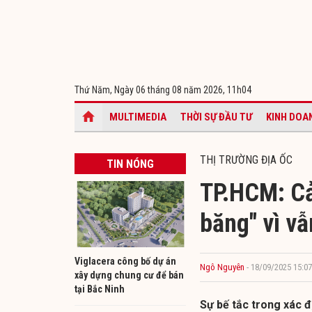
Thứ Năm, Ngày 06 tháng 08 năm 2026,
11h04
MULTIMEDIA
THỜI SỰ ĐẦU TƯ
KINH DOA
THỊ TRƯỜNG ĐỊA ỐC
TIN NÓNG
TP.HCM: Cả
băng" vì v
Viglacera công bố dự án
Ngô Nguyên
- 18/09/2025 15:07
xây dựng chung cư để bán
tại Bắc Ninh
Sự bế tắc trong xác đ