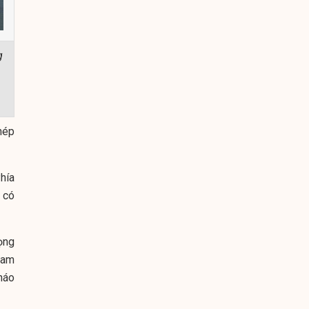
g
hép
hía
 có
ọng
ham
tháo