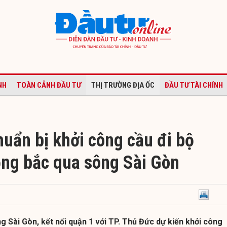
NH
TOÀN CẢNH ĐẦU TƯ
THỊ TRƯỜNG ĐỊA ỐC
ĐẦU TƯ TÀI CHÍNH
uẩn bị khởi công cầu đi bộ
ồng bắc qua sông Sài Gòn
g Sài Gòn, kết nối quận 1 với TP. Thủ Đức dự kiến khởi công