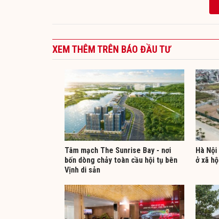
XEM THÊM TRÊN BÁO ĐẦU TƯ
Tâm mạch The Sunrise Bay - nơi
Hà Nội 
bốn dòng chảy toàn cầu hội tụ bên
ở xã hộ
Vịnh di sản