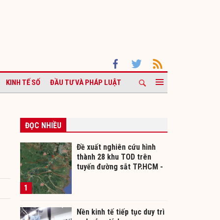
KINH TẾ SỐ
ĐẦU TƯ VÀ PHÁP LUẬT
ĐỌC NHIỀU
Đề xuất nghiên cứu hình
thành 28 khu TOD trên
tuyến đường sắt TP.HCM -
Cần Thơ
1
Nền kinh tế tiếp tục duy trì