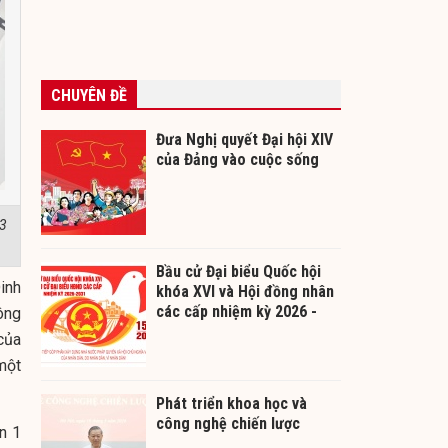
CHUYÊN ĐỀ
Đưa Nghị quyết Đại hội XIV
của Đảng vào cuộc sống
/3
Bầu cử Đại biểu Quốc hội
inh
khóa XVI và Hội đồng nhân
các cấp nhiệm kỳ 2026 -
ông
2031
của
một
Phát triển khoa học và
công nghệ chiến lược
n 1