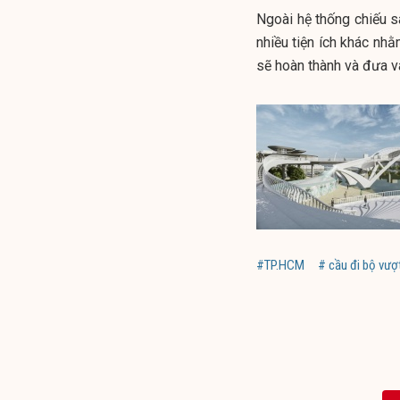
Ngoài hệ thống chiếu s
nhiều tiện ích khác nh
sẽ hoàn thành và đưa v
#TP.HCM
# cầu đi bộ vượ