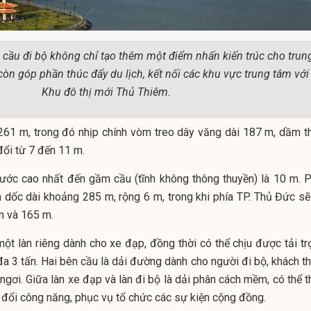
, cầu đi bộ không chỉ tạo thêm một điểm nhấn kiến trúc cho trun
òn góp phần thúc đẩy du lịch, kết nối các khu vực trung tâm với
Khu đô thị mới Thủ Thiêm.
 261 m, trong đó nhịp chính vòm treo dây văng dài 187 m, dầm t
đổi từ 7 đến 11 m.
ớc cao nhất đến gầm cầu (tĩnh không thông thuyền) là 10 m.
P
 dốc dài khoảng 285 m, rộng 6 m, trong khi phía TP. Thủ Đức sẽ
m và 165 m.
một làn riêng dành cho xe đạp, đồng thời có thể chịu được tải tr
đa 3 tấn. Hai bên cầu là dải đường dành cho người đi bộ, khách t
 ngơi.
Giữa làn xe đạp và làn đi bộ là dải phân cách mềm, có thể 
n đổi công năng, phục vụ tổ chức các sự kiện cộng đồng.