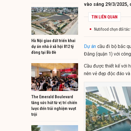
vào sáng 29/3/2025, c
TIN LIÊN QUAN
Nutifood chọn đối tác 
Hà Nội giao đất triển khai
Dự án
cầu đi bộ bắc qu
dự án nhà ở xã hội 812 tỷ
đồng tại Bồ Đề
Đằng (quận 1) với công
Cầu được thiết kế với 
nên vẻ đẹp độc đáo và
The Emerald Boulevard
tăng sức hút từ vị trí chiến
lược đến trải nghiệm vượt
trội