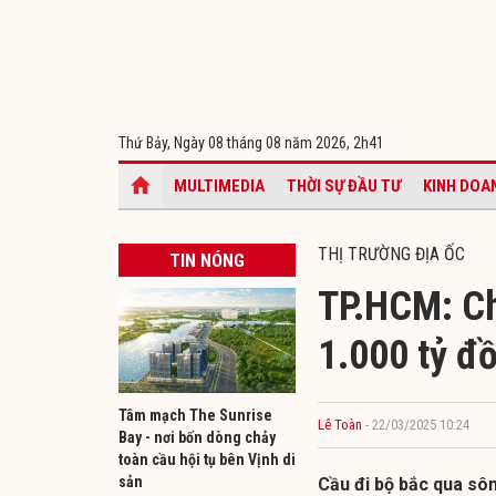
Thứ Bảy, Ngày 08 tháng 08 năm 2026,
2h41
MULTIMEDIA
THỜI SỰ ĐẦU TƯ
KINH DOA
THỊ TRƯỜNG ĐỊA ỐC
TIN NÓNG
TP.HCM: Ch
1.000 tỷ đ
Tâm mạch The Sunrise
Lê Toàn
- 22/03/2025 10:24
Bay - nơi bốn dòng chảy
toàn cầu hội tụ bên Vịnh di
sản
Cầu đi bộ bắc qua sôn