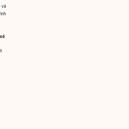
 và
rình
ood
,9