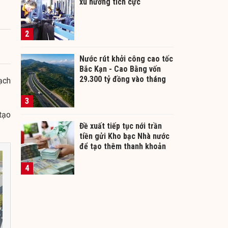
xu hướng tích cực
2
Nước rút khởi công cao tốc
Bắc Kạn - Cao Bằng vốn
29.300 tỷ đồng vào tháng
ạch
12/2026
3
tạo
Đề xuất tiếp tục nới trần
tiền gửi Kho bạc Nhà nước
để tạo thêm thanh khoản
cho ngân hàng
4