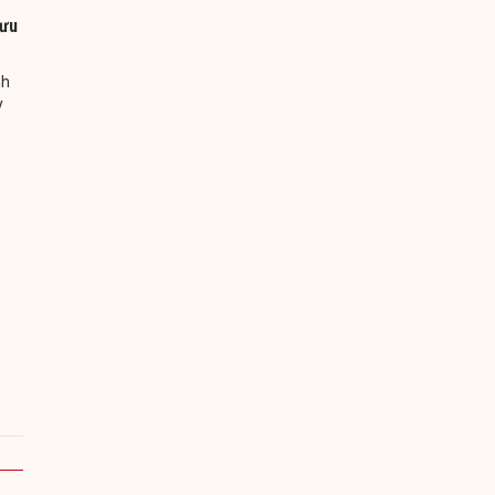
 ưu
nh
y