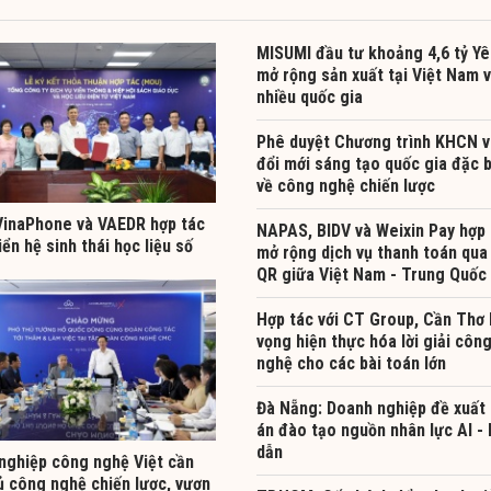
MISUMI đầu tư khoảng 4,6 tỷ Yê
mở rộng sản xuất tại Việt Nam 
nhiều quốc gia
Phê duyệt Chương trình KHCN v
đổi mới sáng tạo quốc gia đặc b
về công nghệ chiến lược
inaPhone và VAEDR hợp tác
NAPAS, BIDV và Weixin Pay hợp 
iển hệ sinh thái học liệu số
mở rộng dịch vụ thanh toán qua
QR giữa Việt Nam - Trung Quốc
Hợp tác với CT Group, Cần Thơ 
vọng hiện thực hóa lời giải côn
nghệ cho các bài toán lớn
Đà Nẵng: Doanh nghiệp đề xuất
án đào tạo nguồn nhân lực AI -
dẫn
nghiệp công nghệ Việt cần
ủ công nghệ chiến lược, vươn