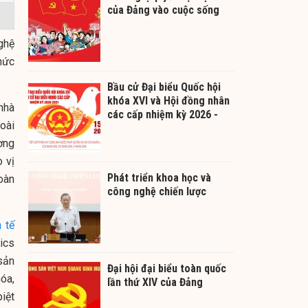
của Đảng vào cuộc sống
ghệ
hức
Bầu cử Đại biểu Quốc hội
khóa XVI và Hội đồng nhân
nhà
các cấp nhiệm kỳ 2026 -
oài
2031
ơng
o vị
Phát triển khoa học và
oàn
công nghệ chiến lược
h tế
tics
sản
Đại hội đại biểu toàn quốc
óa,
lần thứ XIV của Đảng
iệt