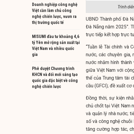
Doanh nghiệp công nghệ
Trình di
Việt cần làm chủ công
nghệ chiến lược, vươn ra
UBND Thành phố Đà Nẵ
thị trường quốc tế
Đà Nẵng năm 2025”. Th
trực tiếp kết hợp trực t
MISUMI đầu tư khoảng 4,6
tỷ Yên mở rộng sản xuất tại
“Tuần lễ Tài chính và
Việt Nam và nhiều quốc
nước, các chuyên gia, 
gia
nước nhằm hình thành 
Phê duyệt Chương trình
giữa Việt Nam với cộng 
KHCN và đổi mới sáng tạo
thế của Trung tâm tài 
quốc gia đặc biệt về công
cầu (GFCI); đề xuất cơ c
nghệ chiến lược
Đồng thời, sự kiện n
chủ chốt tại Việt Nam nó
và quản lý nhà nước; ti
số và công nghệ chuỗi 
tăng cường hợp tác, c