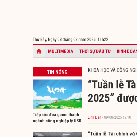
Thứ Bảy, Ngày 08 tháng 08 năm 2026,
11h22
MULTIMEDIA
THỜI SỰ ĐẦU TƯ
KINH DOA
KHOA HỌC VÀ CÔNG NG
TIN NÓNG
“Tuần lễ T
2025” được 
Tiếp sức đưa game thành
Linh Đan
- 09/08/2025 19:10
ngành công nghiệp tỷ USD
“Tuần lễ Tài chính v