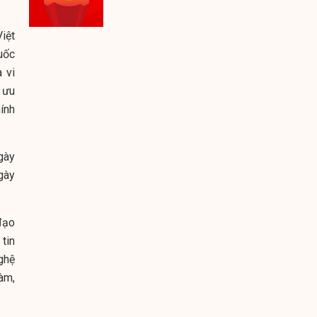
iệt
uốc
 vi
 ưu
ính
gày
gày
đạo
 tin
ghệ
làm,