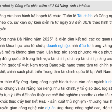
ễn robot tại Công viên phần mềm số 2 Đà Nẵng. Ảnh: Linh Đan
ng vừa ban hành kế hoạch tổ chức “Tuần lễ
Tài chính
và Công n
eo đó, sự kiện dự kiến diễn ra từ ngày 28 đến 30/8 theo hình t
uyến.
 Công nghệ Đà Nẵng năm 2025” là diễn đàn kết nối các cơ quan 
nhà khoa học, các tổ chức,
doanh nghiệp
, nhà
đầu tư
trong và ng
và mở ra không gian thảo luận hợp tác song phương và đa phư
đồng quốc tế trong lĩnh vực tài chính, dịch vụ tài chính, nâng ca
chính quốc tế Việt Nam trong Bảng xếp hạng trung tâm tài chính t
hế, chính sách phát triển Trung tâm tài chính quốc tế tại Việt Nam.
hằm thúc đẩy ứng dụng công nghệ blockchain vào các ngành
kin
i chung và Đà Nẵng nói riêng, như tài chính, y tế, giáo dục, logis
ếp tục ý kiến để hoàn thiện cơ chế thử nghiệm (sandbox) cho tài 
khối; thúc đẩy liên kết R&D - sản xuất thử nghiệm - thương mại h
huyển giao công nghệ các
dự án
ứng dụng công nghệ cao, đặc b