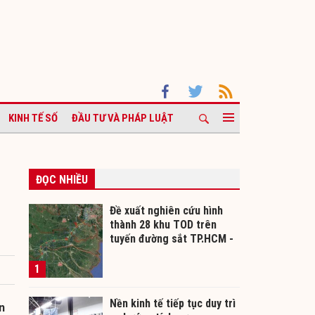
KINH TẾ SỐ
ĐẦU TƯ VÀ PHÁP LUẬT
ĐỌC NHIỀU
Đề xuất nghiên cứu hình
thành 28 khu TOD trên
tuyến đường sắt TP.HCM -
Cần Thơ
1
Nền kinh tế tiếp tục duy trì
n