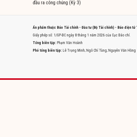
đầu ra công chúng (Kỳ 3)
Ấn phẩm thuộc Báo Tài chính - Đầu tư (Bộ Tài chính) - Báo điện tử
Giấy phép số: 1/GP-BC ngày 8 tháng 1 năm 2026 của Cục Báo chí.
Tổng biên tập:
Phạm Văn Hoành
Phó tổng biên tập:
Lê Trọng Minh; Ngô Chí Tùng; Nguyễn Văn Hồng
Trang chủ
Tòa soạn
Liên hệ quảng cáo