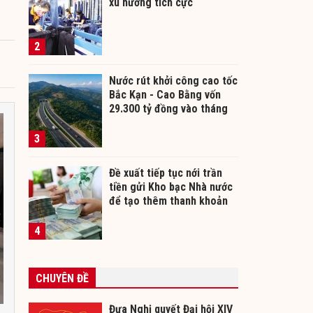
xu hướng tích cực
2
Nước rút khởi công cao tốc
Bắc Kạn - Cao Bằng vốn
29.300 tỷ đồng vào tháng
12/2026
3
Đề xuất tiếp tục nới trần
tiền gửi Kho bạc Nhà nước
để tạo thêm thanh khoản
cho ngân hàng
4
CHUYÊN ĐỀ
Đưa Nghị quyết Đại hội XIV