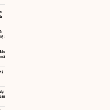
n
và
à
iệt
tác
 mã
kỳ
g
 dự
 bán