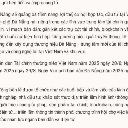
gói tiên tiến và chip quang tử.
ẵng sẽ quảng bá tiềm năng, lợi thế, cơ hội hợp tác, đầu tư tại V
 phố Đà Nẵng nói riêng trong các lĩnh vực trung tâm tài chính q
n, vi mạch bán dẫn; gắn kết các trụ cột tài chính, blockchain và
 chuỗi sự kiện tích hợp, tăng cường hiệu quả truyền thông, tối
ng đến xây dựng thương hiệu Đà Nẵng - trung tâm mới của tài ch
ạo và công nghệ lõi tại Việt Nam và khu vực.
ễn đàn Tài chính thường niên Việt Nam năm 2025 ngày 28/8; N
Nam 2025 ngày 29/8; Ngày Vi mạch bán dẫn Đà Nẵng năm 2025 n
động bên lề được tổ chức như các buổi tiếp và làm việc của lãnh 
 nghiệp, nhà đầu tư; khảo sát thực địa; triển lãm hình ảnh/thông
giới thiệu các giải pháp, sản phẩm tài chính, blockchain, công n
iện tử…; triển lãm thông tin thành phố; chương trình hội chợ việc 
cầu nhân lực ngành bán dẫn và điện tử.