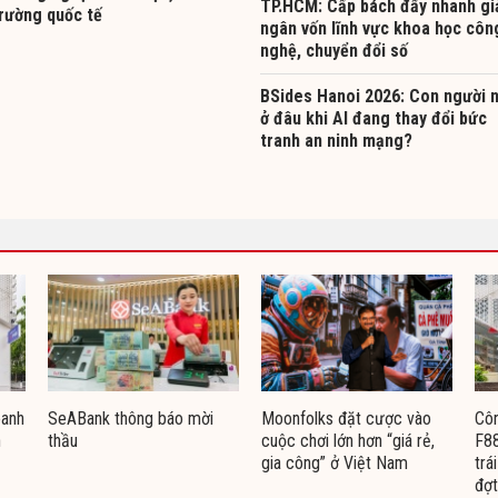
TP.HCM: Cấp bách đẩy nhanh gi
trường quốc tế
ngân vốn lĩnh vực khoa học côn
nghệ, chuyển đổi số
BSides Hanoi 2026: Con người 
ở đâu khi AI đang thay đổi bức
tranh an ninh mạng?
oanh
SeABank thông báo mời
Moonfolks đặt cược vào
Côn
n
thầu
cuộc chơi lớn hơn “giá rẻ,
F88
gia công” ở Việt Nam
trá
đợt