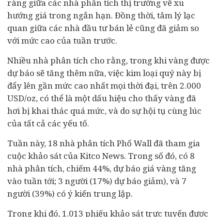
ràng giữa các nhà phân tích thị trường về xu
hướng giá trong ngắn hạn. Đồng thời, tâm lý lạc
quan giữa các nhà
đầu tư
bán lẻ cũng đã giảm so
với mức cao của tuần trước.
Nhiều nhà phân tích cho rằng, trong khi vàng được
dự báo sẽ tăng thêm nữa, việc kim loại quý này bị
đẩy lên gần mức cao nhất mọi thời đại, trên 2.000
USD/oz, có thể là một dấu hiệu cho thấy vàng đã
hơi bị khai thác quá mức, và do sự hội tụ cùng lúc
của tất cả các yếu tố.
Tuần này, 18 nhà phân tích Phố Wall đã tham gia
cuộc khảo sát của Kitco News. Trong số đó, có 8
nhà phân tích, chiếm 44%, dự báo giá vàng tăng
vào tuần tới; 3 người (17%) dự báo giảm), và 7
người (39%) có ý kiến trung lập.
Trong khi đó, 1.013 phiếu khảo sát trực tuyến được