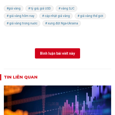
#giá vàng
# tỷ giá; giá USD
# vàng SJC
# giá vàng hôm nay
# cập nhật giá vàng
# giá vàng thế giới
# giá vàng trong nước
# xung đột Nga-Ukraina
Bình luận bài viết này
TIN LIÊN QUAN