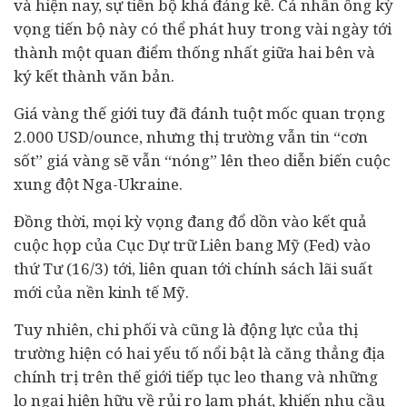
và hiện nay, sự tiến bộ khá đáng kể. Cá nhân ông kỳ
vọng tiến bộ này có thể phát huy trong vài ngày tới
thành một quan điểm thống nhất giữa hai bên và
ký kết thành văn bản.
Giá vàng thế giới tuy đã đánh tuột mốc quan trọng
2.000 USD/ounce, nhưng thị trường vẫn tin “cơn
sốt” giá vàng sẽ vẫn “nóng” lên theo diễn biến cuộc
xung đột Nga-Ukraine.
Đồng thời, mọi kỳ vọng đang đổ dồn vào kết quả
cuộc họp của Cục Dự trữ Liên bang Mỹ (Fed) vào
thứ Tư (16/3) tới, liên quan tới chính sách lãi suất
mới của nền
kinh tế
Mỹ.
Tuy nhiên, chi phối và cũng là động lực của thị
trường hiện có hai yếu tố nổi bật là căng thẳng địa
chính trị trên thế giới tiếp tục leo thang và những
lo ngại hiện hữu về rủi ro lạm phát, khiến nhu cầu