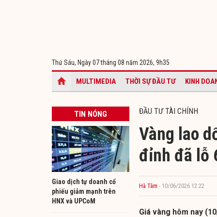
Thứ Sáu, Ngày 07 tháng 08 năm 2026,
9h35
MULTIMEDIA
THỜI SỰ ĐẦU TƯ
KINH DOA
ĐẦU TƯ TÀI CHÍNH
TIN NÓNG
Vàng lao d
đỉnh đã lỗ
Giao dịch tự doanh cổ
Hà Tâm
- 10/06/2026 12:22
phiếu giảm mạnh trên
HNX và UPCoM
Giá vàng hôm nay (10