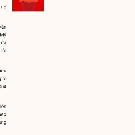
h ở
vẫn
 Mỹ
ệ đã
lời
hữu
iới
của
lên
Theo
ùng