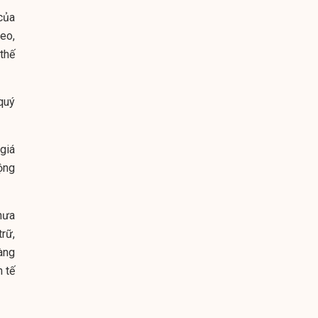
của
heo,
thế
 quý
giá
ộng
hưa
rữ,
vàng
h tế