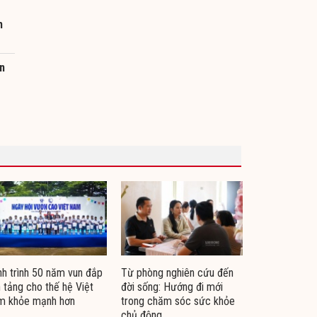
h
ền
h trình 50 năm vun đắp
Từ phòng nghiên cứu đến
 tảng cho thế hệ Việt
đời sống: Hướng đi mới
m khỏe mạnh hơn
trong chăm sóc sức khỏe
chủ động