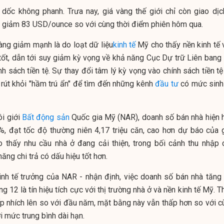
o dốc không phanh. Trưa nay, giá vàng thế giới chỉ còn giao dịc
giảm 83 USD/ounce so với cùng thời điểm phiên hôm qua.
àng giảm mạnh là do l
oạt dữ liệu
kinh tế
Mỹ cho thấy nền kinh tế 
 tốt, dẫn tới suy giảm kỳ vọng về khả năng Cục Dự trữ Liên bang
h sách tiền tệ. Sự thay đổi tâm lý kỳ vọng vào chính sách tiền t
 rút khỏi "hầm trú ẩn" để tìm đến những kênh
đầu tư
có mức sinh 
ôi giới
Bất động sản
Quốc gia Mỹ (NAR), doanh số bán nhà hiện 
%, đạt tốc độ thường niên 4,17 triệu căn, cao hơn dự báo của g
ho thấy nhu cầu nhà ở đang cải thiện, trong bối cảnh thu nhập 
ăng chi trả có dấu hiệu tốt hơn.
nh tế trưởng của NAR - nhận định, việc doanh số bán nhà tăng 
g 12 là tín hiệu tích cực với thị trường nhà ở và nền kinh tế Mỹ. 
hấp nhích lên so với đầu năm, mặt bằng này vẫn thấp hơn so với c
i mức trung bình dài hạn.