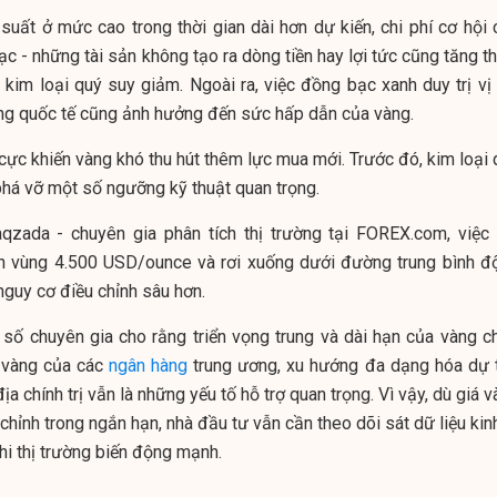
 suất ở mức cao trong thời gian dài hơn dự kiến, chi phí cơ hội 
c - những tài sản không tạo ra dòng tiền hay lợi tức cũng tăng t
kim loại quý suy giảm. Ngoài ra, việc đồng bạc xanh duy trị vị 
ường quốc tế cũng ảnh hưởng đến sức hấp dẫn của vàng.
h cực khiến vàng khó thu hút thêm lực mua mới. Trước đó, kim loại
 phá vỡ một số ngưỡng kỹ thuật quan trọng.
zada - chuyên gia phân tích thị trường tại FOREX.com, việc 
ên vùng 4.500 USD/ounce và rơi xuống dưới đường trung bình đ
nguy cơ điều chỉnh sâu hơn.
 số chuyên gia cho rằng triển vọng trung và dài hạn của vàng c
 vàng của các
ngân hàng
trung ương, xu hướng đa dạng hóa dự t
a chính trị vẫn là những yếu tố hỗ trợ quan trọng. Vì vậy, dù giá 
 chỉnh trong ngắn hạn, nhà đầu tư vẫn cần theo dõi sát dữ liệu kin
hi thị trường biến động mạnh.