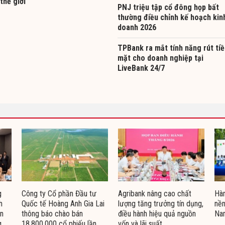
 thế giới
PNJ triệu tập cổ đông họp bất
thường điều chỉnh kế hoạch kin
doanh 2026
TPBank ra mắt tính năng rút ti
mặt cho doanh nghiệp tại
LiveBank 24/7
g
Công ty Cổ phần Đầu tư
Agribank nâng cao chất
Hàn
h
Quốc tế Hoàng Anh Gia Lai
lượng tăng trưởng tín dụng,
nền
ện
thông báo chào bán
điều hành hiệu quả nguồn
Na
g
18.800.000 cổ phiếu lần
vốn và lãi suất