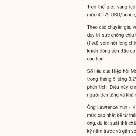
Trên thế giới, vàng la
mức
4.179
USD/ounce, 
Theo các chuyên gia, v
duy trì sức chống chịu
(Fed) sớm nới lỏng chín
khiến dòng tiền đầu cơ
cao hơn.
Số liệu của Hiệp hội M
trong tháng 5 tăng 3,2
phân tích. Điều này c
người dân tăng và khả n
Ông Lawrence Yun - Ki
mức cao nhất kể từ thán
ông, dù lãi suất thế c
kỳ năm trước và gần vớ