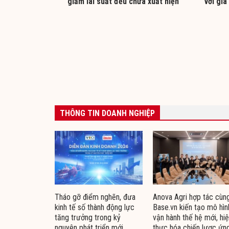
giảm lãi suất đều chưa xuất hiện
với giá
THÔNG TIN DOANH NGHIỆP
Tháo gỡ điểm nghẽn, đưa
Anova Agri hợp tác cùn
kinh tế số thành động lực
Base.vn kiến tạo mô hìn
tăng trưởng trong kỷ
vận hành thế hệ mới, hi
nguyên phát triển mới
thực hóa chiến lược ứn