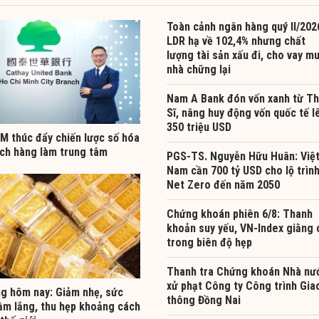
Toàn cảnh ngân hàng quý II/202
LDR hạ về 102,4% nhưng chất
lượng tài sản xấu đi, cho vay m
nhà chững lại
Nam A Bank đón vốn xanh từ T
Sĩ, nâng huy động vốn quốc tế l
350 triệu USD
 thúc đẩy chiến lược số hóa
ách hàng làm trung tâm
PGS-TS. Nguyễn Hữu Huân: Việ
Nam cần 700 tỷ USD cho lộ trìn
Net Zero đến năm 2050
Chứng khoán phiên 6/8: Thanh
khoản suy yếu, VN-Index giằng 
trong biên độ hẹp
Thanh tra Chứng khoán Nhà nư
xử phạt Công ty Công trình Gia
ng hôm nay: Giảm nhẹ, sức
thông Đồng Nai
ầm lắng, thu hẹp khoảng cách