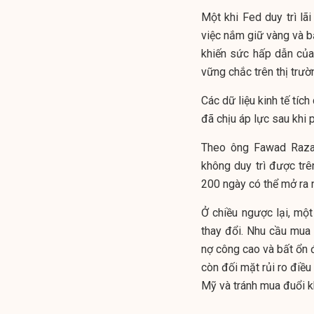
Một khi Fed duy trì lãi
việc nắm giữ vàng và bạ
khiến sức hấp dẫn của 
vững chắc trên thị tr
Các dữ liệu kinh tế tíc
đã chịu áp lực sau khi
Theo ông Fawad Razaq
không duy trì được tr
200 ngày có thể mở ra 
Ở chiều ngược lại, một
thay đổi. Nhu cầu mua
nợ công cao và bất ổn đị
còn đối mặt rủi ro điều
Mỹ và tránh mua đuổi k