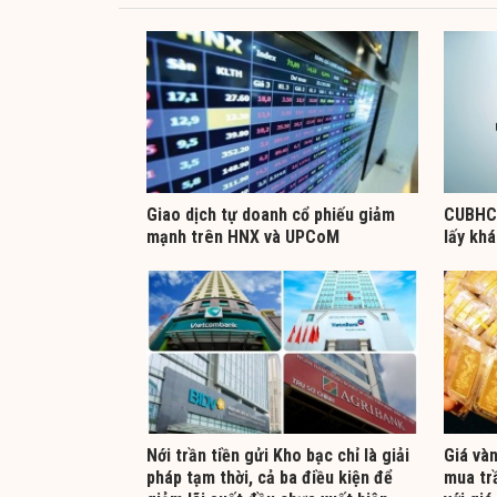
Giao dịch tự doanh cổ phiếu giảm
CUBHCM
mạnh trên HNX và UPCoM
lấy kh
Nới trần tiền gửi Kho bạc chỉ là giải
Giá và
pháp tạm thời, cả ba điều kiện để
mua tr