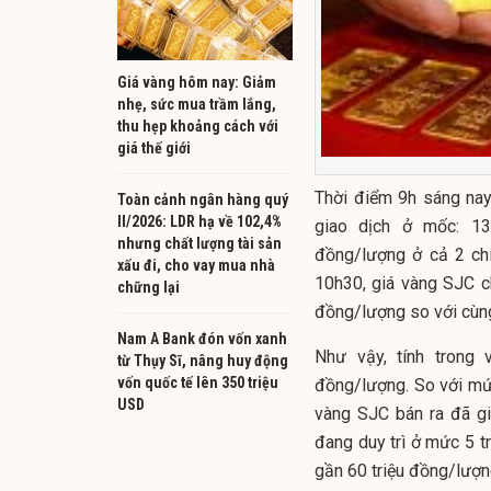
Giá vàng hôm nay: Giảm
nhẹ, sức mua trầm lắng,
thu hẹp khoảng cách với
giá thế giới
Thời điểm 9h sáng nay
Toàn cảnh ngân hàng quý
II/2026: LDR hạ về 102,4%
giao dịch ở mốc:
13
nhưng chất lượng tài sản
đồng/lượng ở cả 2 chi
xấu đi, cho vay mua nhà
10h30, giá vàng SJC c
chững lại
đồng/lượng so với cùng
Nam A Bank đón vốn xanh
Như vậy, tính trong
từ Thụy Sĩ, nâng huy động
vốn quốc tế lên 350 triệu
đồng/lượng.
So với mứ
USD
vàng SJC bán ra đã g
đang duy trì ở mức 5 t
gần 60 triệu đồng/lượ