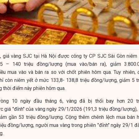
, giá vàng SJC tại Hà Nội được công ty CP SJC Sài Gòn niêm 
5 – 140
triệu đồng/lượng (mua vào/bán ra), giảm 3.800.
ều mua vào và bán ra so với chốt phiên hôm qua. Tuy nhiên, 
hỉ còn niêm yết ở mức 133,8- 138,8 triệu đồng/lượng, giảm 5 tr
 thời điểm này phiên hôm qua.
 vòng 10 ngày đầu tháng 6, vàng đã bị thổi bay hơn 20 tr
c giá "đỉnh" của vàng ngày 29/1/2026 (191,3 triệu đồng/lượng), 
iảm gần 53 triệu đồng/lượng. Cộng thêm chênh lệch mua bán h
riệu đồng/lượng, người mua vàng trong phiên "đỉnh" ngày 29/1 đã
ng.