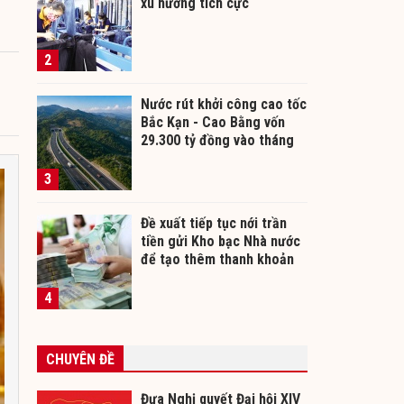
xu hướng tích cực
2
Nước rút khởi công cao tốc
Bắc Kạn - Cao Bằng vốn
29.300 tỷ đồng vào tháng
12/2026
3
Đề xuất tiếp tục nới trần
tiền gửi Kho bạc Nhà nước
để tạo thêm thanh khoản
cho ngân hàng
4
CHUYÊN ĐỀ
Đưa Nghị quyết Đại hội XIV