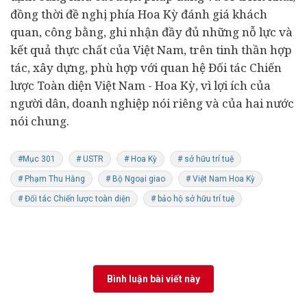
đồng thời đề nghị phía Hoa Kỳ đánh giá khách
quan, công bằng, ghi nhận đầy đủ những nỗ lực và
kết quả thực chất của Việt Nam, trên tinh thần hợp
tác, xây dựng, phù hợp với quan hệ Đối tác Chiến
lược Toàn diện Việt Nam - Hoa Kỳ, vì lợi ích của
người dân,
doanh nghiệp
nói riêng và của hai nước
nói chung.
#Mục 301
# USTR
# Hoa Kỳ
# sở hữu trí tuệ
# Phạm Thu Hằng
# Bộ Ngoại giao
# Việt Nam Hoa Kỳ
# Đối tác Chiến lược toàn diện
# bảo hộ sở hữu trí tuệ
Bình luận bài viết này