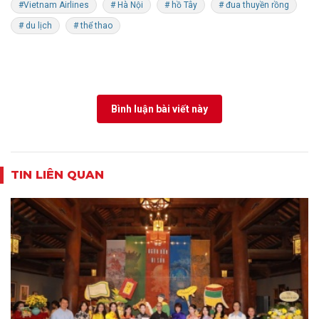
#Vietnam Airlines
# Hà Nội
# hồ Tây
# đua thuyền rồng
# du lịch
# thể thao
Bình luận bài viết này
TIN LIÊN QUAN