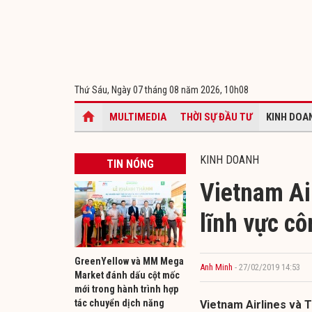
Thứ Sáu, Ngày 07 tháng 08 năm 2026,
10h08
MULTIMEDIA
THỜI SỰ ĐẦU TƯ
KINH DOA
KINH DOANH
TIN NÓNG
Vietnam Air
lĩnh vực c
GreenYellow và MM Mega
Anh Minh
- 27/02/2019 14:53
Market đánh dấu cột mốc
mới trong hành trình hợp
tác chuyển dịch năng
Vietnam Airlines và 