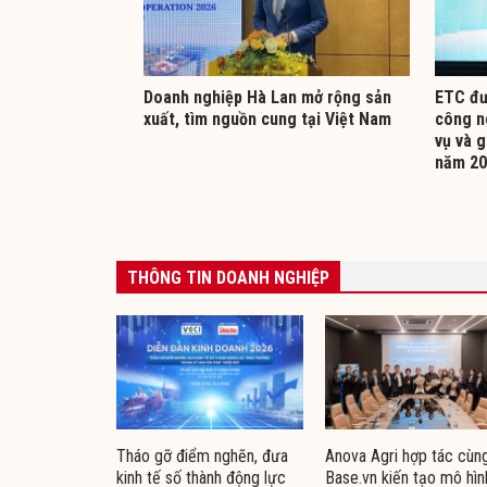
Doanh nghiệp Hà Lan mở rộng sản
ETC đư
xuất, tìm nguồn cung tại Việt Nam
công n
vụ và g
năm 20
THÔNG TIN DOANH NGHIỆP
Tháo gỡ điểm nghẽn, đưa
Anova Agri hợp tác cùn
kinh tế số thành động lực
Base.vn kiến tạo mô hìn