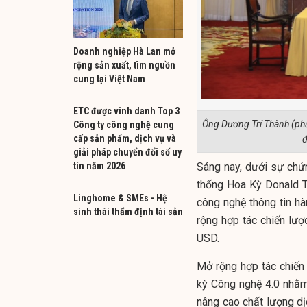
Doanh nghiệp Hà Lan mở
rộng sản xuất, tìm nguồn
cung tại Việt Nam
ETC được vinh danh Top 3
Ông Dương Trí Thành (phải
Công ty công nghệ cung
cấp sản phẩm, dịch vụ và
đ
giải pháp chuyển đổi số uy
tín năm 2026
Sáng nay, dưới sự chứ
thống Hoa Kỳ Donald T
Linghome & SMEs - Hệ
công nghệ thông tin h
sinh thái thẩm định tài sản
rộng hợp tác chiến lược
USD.
Mở rộng hợp tác chiến 
kỳ Công nghệ 4.0 nhằm
nâng cao chất lượng dị