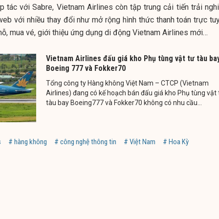
 tác với Sabre, Vietnam Airlines còn tập trung cải tiến trải ngh
web với nhiều thay đổi như mở rộng hình thức thanh toán trực tuy
chỗ, mua vé, giới thiệu ứng dụng di động Vietnam Airlines mới…
Vietnam Airlines đấu giá kho Phụ tùng vật tư tàu ba
Boeing 777 và Fokker70
Tổng công ty Hàng không Việt Nam – CTCP (Vietnam
Airlines) đang có kế hoạch bán đấu giá kho Phụ tùng vật 
tàu bay Boeing777 và Fokker70 không có nhu cầu...
s
# hàng không
# công nghệ thông tin
# Việt Nam
# Hoa Kỳ