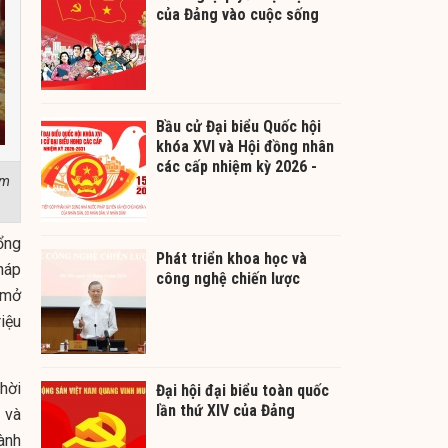
của Đảng vào cuộc sống
Bầu cử Đại biểu Quốc hội
khóa XVI và Hội đồng nhân
các cấp nhiệm kỳ 2026 -
ám
2031
ổng
Phát triển khoa học và
háp
công nghệ chiến lược
 mở
riệu
hời
Đại hội đại biểu toàn quốc
lần thứ XIV của Đảng
 và
ành