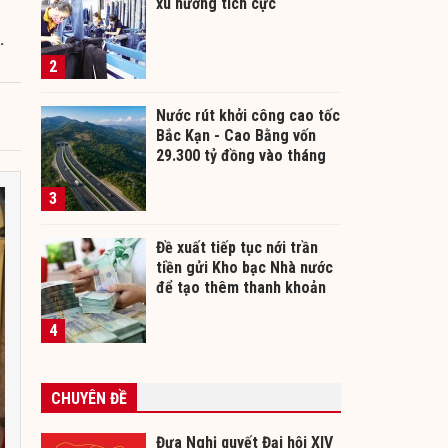
xu hướng tích cực
.
2
Nước rút khởi công cao tốc
Bắc Kạn - Cao Bằng vốn
29.300 tỷ đồng vào tháng
12/2026
3
Đề xuất tiếp tục nới trần
tiền gửi Kho bạc Nhà nước
để tạo thêm thanh khoản
cho ngân hàng
4
CHUYÊN ĐỀ
Đưa Nghị quyết Đại hội XIV