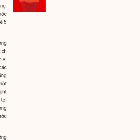
ng,
mốc
tế 5
ông
ịch
 vị
các
ũng
một
ght
 tới
ong
ước
ông