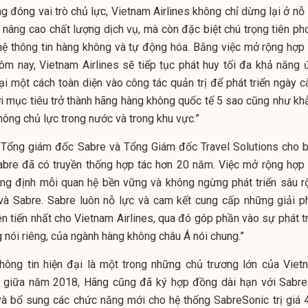
g đóng vai trò chủ lực, Vietnam Airlines không chỉ dừng lại ở nỗ
 nâng cao chất lượng dịch vụ, mà còn đặc biệt chú trọng tiên ph
hệ thông tin hàng không và tự động hóa. Bằng việc mở rộng hợp 
ôm nay, Vietnam Airlines sẽ tiếp tục phát huy tối đa khả năng 
i một cách toàn diện vào công tác quản trị để phát triển ngày c
i mục tiêu trở thành hãng hàng không quốc tế 5 sao cũng như kh
hông chủ lực trong nước và trong khu vực.”
Tổng giám đốc Sabre và Tổng Giám đốc Travel Solutions cho bi
Sabre đã có truyền thống hợp tác hơn 20 năm. Việc mở rộng hợp 
hẳng định mỗi quan hệ bền vững và không ngừng phát triển sâu r
 và Sabre. Sabre luôn nỗ lực và cam kết cung cấp những giải p
ên tiến nhất cho Vietnam Airlines, qua đó góp phần vào sự phát t
 nói riêng, của ngành hàng không châu Á nói chung.”
ông tin hiện đại là một trong những chủ trương lớn của Viet
ào giữa năm 2018, Hãng cũng đã ký hợp đồng dài hạn với Sabre
 và bổ sung các chức năng mới cho hệ thống SabreSonic trị giá 