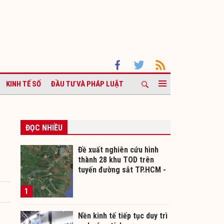
KINH TẾ SỐ
ĐẦU TƯ VÀ PHÁP LUẬT
ĐỌC NHIỀU
Đề xuất nghiên cứu hình
thành 28 khu TOD trên
tuyến đường sắt TP.HCM -
Cần Thơ
1
Nền kinh tế tiếp tục duy trì