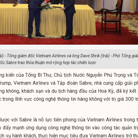
) - Tổng giám đốc Vietnam Airlines và ông Dave Shrik (trái) - Phó Tổng gi
ốc Sabre trao thỏa thuận mở rộng hợp tác chiến lược
ng kiến của Tổng Bí Thư, Chủ tịch Nước Nguyễn Phú Trọng và T
rump, Vietnam Airlines và Tập đoàn Sabre, nhà cung cấp giải p
àng không, khách sạn và du lịch hàng đầu của Hoa Kỳ, đã ký kết
 trong lĩnh vực công nghệ thông tin hàng không với trị giá 300 t
lược với Sabre là nỗ lực tiên phong của Vietnam Airlines trong t
 đẩy mạnh ứng dụng công nghệ thông tin vào công tác quản trị
ch vụ hành khách, thực hiện mục tiêu đưa Vietnam Airlines trở th