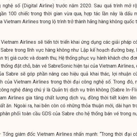
nghệ số (Digital Airline) trước năm 2020. Sau quá trình mở rộ
gần 100 chiếc trong thời gian vừa qua, hợp tác lần này là dấu 
a Vietnam Airlines trong lộ trình trở thành hãng hàng không quốc 
Vietnam Airlines sẽ tiến tới triển khai ứng dụng các giải pháp c
a Sabre trong lĩnh vực hàng không như Lập kế hoạch đường bay, l
n trị giá cước và doanh thu; Hệ thống phục vụ hành khách cho đơn
thống đặt chỗ, bán vé SabreSonic hiện tại của Vietnam Airlines, 
ủa Sabre sẽ góp phần nâng cao hiệu quả khai thác, lợi nhuận c
h của Vietnam Airlines trong thời đại công nghệ số. Trong đó, 
ông nghệ đáng chú ý là Quản trị dịch vụ trên không (Sabre In-Fli
am Airlines gia tăng chất lượng dịch vụ, đồng thời tiết kiệm lên
ất ăn. Ngoài ra, hai bên còn có những thỏa thuận mới, dài hạn tr
 phân phối toàn cầu GDS của Sabre cho hệ thống bán vé trong n
 Tổng giám đốc Vietnam Airlines nhấn mạnh: “Trong thời đại c