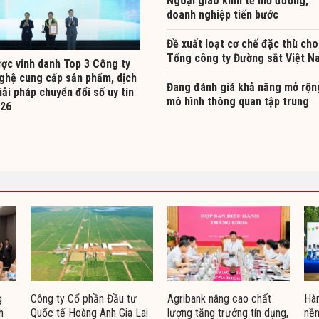
Ngoại giao kinh tế mở đường,
doanh nghiệp tiến bước
Đề xuất loạt cơ chế đặc thù cho
Tổng công ty Đường sắt Việt N
ợc vinh danh Top 3 Công ty
ghệ cung cấp sản phẩm, dịch
Đang đánh giá khả năng mở rộn
iải pháp chuyển đổi số uy tín
mô hình thông quan tập trung
26
g
Công ty Cổ phần Đầu tư
Agribank nâng cao chất
Hàn
h
Quốc tế Hoàng Anh Gia Lai
lượng tăng trưởng tín dụng,
nền