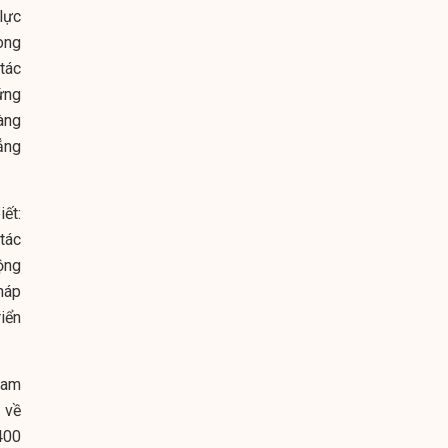
 lực
ong
tác
ứng
àng
ẳng
ết:
tác
ộng
háp
riển
nam
 về
400