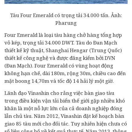
Tàu Four Emerald có trọng tải 34.000 tấn. Ảnh:
Pharung
Four Emerald là loại tàu hàng chở hàng tổng hợp
vỏ kép, trọng tải 34.000 DWT. Tàu do Đan Mạch
thiết kế kỹ thuật, Shanghai Hengar (Trung Quốc)
thiết kế công nghệ và được đăng kiểm bởi DVN
(Đan Mạch). Four Emerald có vùng hoạt động
không hạn chế, dài 180m, rộng 30m, chiều cao đến
mặt boong 14,70m và tốc độ 14 hải lý một giờ.
Lãnh đạo Vinashin cho rằng việc bàn giao tàu
trong điều kiện vận tải biển thế giới gặp nhiều khó
khăn là một nỗ lực lớn của cả doanh nghiệp đóng
lẫn chủ tàu. Năm 2012, Vinashin đặt kế hoạch bàn
giao 85 tàu mới cho đối tác. Tuy nhiên hiện chưa có
số liệu công bố về kết quả thực tế. Năm 2013, thông