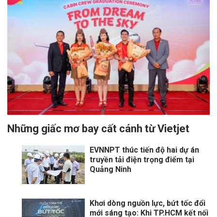
Những giấc mơ bay cất cánh từ Vietjet
EVNNPT thúc tiến độ hai dự án
truyền tải điện trọng điểm tại
Quảng Ninh
Khơi dòng nguồn lực, bứt tốc đổi
mới sáng tạo: Khi TP.HCM kết nối