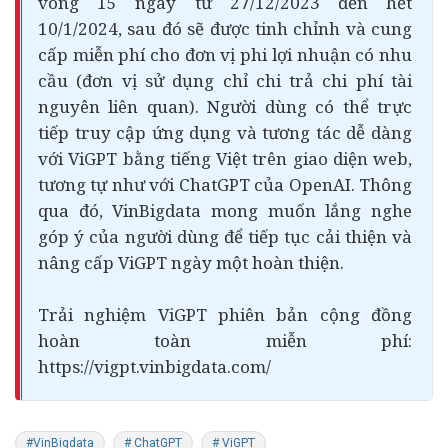
vòng 15 ngày từ 27/12/2023 đến hết
10/1/2024, sau đó sẽ được tinh chỉnh và cung
cấp miễn phí cho đơn vị phi lợi nhuận có nhu
cầu (đơn vị sử dụng chỉ chi trả chi phí tài
nguyên liên quan). Người dùng có thể trực
tiếp truy cập ứng dụng và tương tác dễ dàng
với ViGPT bằng tiếng Việt trên giao diện web,
tương tự như với ChatGPT của OpenAI. Thông
qua đó, VinBigdata mong muốn lắng nghe
góp ý của người dùng để tiếp tục cải thiện và
nâng cấp ViGPT ngày một hoàn thiện.
Trải nghiệm ViGPT phiên bản cộng đồng
hoàn toàn miễn phí:
https://vigpt.vinbigdata.com/
#VinBigdata
# ChatGPT
# ViGPT