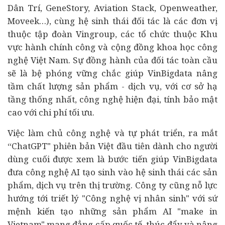
Dân Trí, GeneStory, Aviation Stack, Openweather,
Moveek…), cùng hệ sinh thái đối tác là các đơn vị
thuộc tập đoàn Vingroup, các tổ chức thuộc Khu
vực hành chính công và cộng đồng khoa học công
nghệ Việt Nam. Sự đồng hành của đối tác toàn cầu
sẽ là bệ phóng vững chắc giúp VinBigdata nâng
tầm chất lượng sản phẩm - dịch vụ, với cơ sở hạ
tầng thống nhất, công nghệ hiện đại, tính bảo mật
cao với chi phí tối ưu.
Việc làm chủ công nghệ và tự phát triển, ra mắt
“ChatGPT" phiên bản Việt đầu tiên dành cho người
dùng cuối được xem là bước tiến giúp VinBigdata
đưa công nghệ AI tạo sinh vào hệ sinh thái các sản
phẩm, dịch vụ trên thị trường. Công ty cũng nỗ lực
hướng tới triết lý "Công nghệ vị nhân sinh" với sứ
mệnh kiến tạo những sản phẩm AI "make in
Vietnam" mang đẳng cấp quốc tế, thúc đẩy và nâng