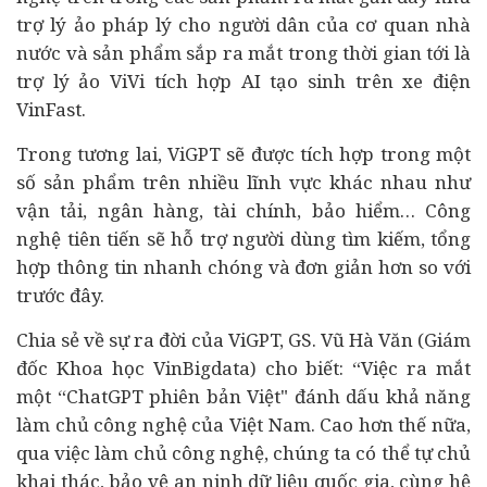
trợ lý ảo pháp lý cho người dân của cơ quan nhà
nước và sản phẩm sắp ra mắt trong thời gian tới là
trợ lý ảo ViVi tích hợp AI tạo sinh trên xe điện
VinFast.
Trong tương lai, ViGPT sẽ được tích hợp trong một
số sản phẩm trên nhiều lĩnh vực khác nhau như
vận tải,
ngân hàng
,
tài chính
, bảo hiểm… Công
nghệ tiên tiến sẽ hỗ trợ người dùng tìm kiếm, tổng
hợp thông tin nhanh chóng và đơn giản hơn so với
trước đây.
Chia sẻ về sự ra đời của ViGPT, GS. Vũ Hà Văn (Giám
đốc Khoa học VinBigdata) cho biết: “Việc ra mắt
một “ChatGPT phiên bản Việt" đánh dấu khả năng
làm chủ công nghệ của Việt Nam. Cao hơn thế nữa,
qua việc làm chủ công nghệ, chúng ta có thể tự chủ
khai thác, bảo vệ an ninh dữ liệu quốc gia, cùng hệ