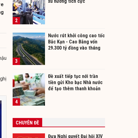
xu hướng tích cực
re
ng
2
Nước rút khởi công cao tốc
Bắc Kạn - Cao Bằng vốn
29.300 tỷ đồng vào tháng
12/2026
hậu
3
Đề xuất tiếp tục nới trần
ghị
tiền gửi Kho bạc Nhà nước
để tạo thêm thanh khoản
cho ngân hàng
4
CHUYÊN ĐỀ
Đưa Nghị quyết Đại hội XIV