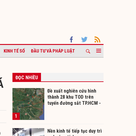
KINH TẾ SỐ
ĐẦU TƯ VÀ PHÁP LUẬT
ĐỌC NHIỀU
Á
Đề xuất nghiên cứu hình
thành 28 khu TOD trên
tuyến đường sắt TP.HCM -
Cần Thơ
1
Nền kinh tế tiếp tục duy trì
a