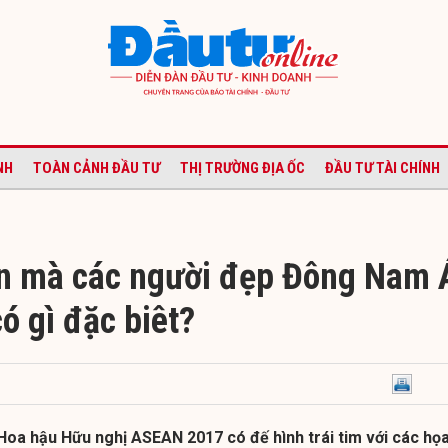
NH
TOÀN CẢNH ĐẦU TƯ
THỊ TRƯỜNG ĐỊA ỐC
ĐẦU TƯ TÀI CHÍNH
n mà các người đẹp Đông Nam 
ó gì đặc biêt?
Hoa hậu Hữu nghị ASEAN 2017 có đế hình trái tim với các họ