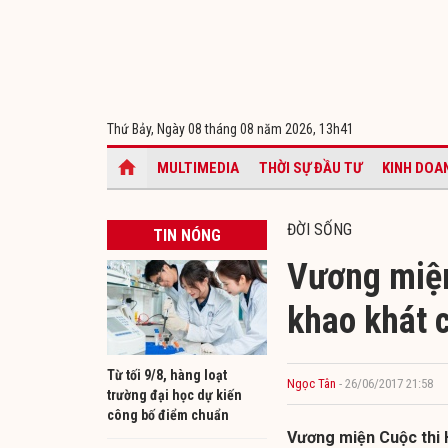
Thứ Bảy, Ngày 08 tháng 08 năm 2026,
13h41
MULTIMEDIA
THỜI SỰ ĐẦU TƯ
KINH DOA
ĐỜI SỐNG
TIN NÓNG
Vương miệ
khao khát c
Từ tối 9/8, hàng loạt
Ngọc Tân
- 26/06/2017 21:58
trường đại học dự kiến
công bố điểm chuẩn
Vương miện Cuộc thi 