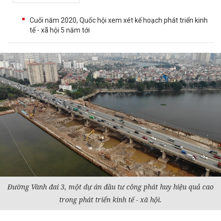
Cuối năm 2020, Quốc hội xem xét kế hoạch phát triển kinh
tế - xã hội 5 năm tới
Đường Vành đai 3, một
dự án
đầu tư
công phát huy hiệu quả cao
trong phát triển
kinh tế
- xã hội.