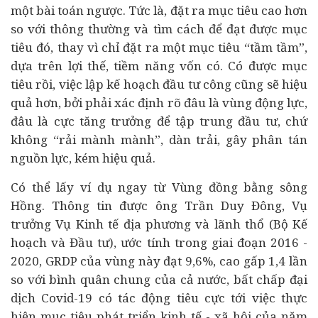
một bài toán ngược. Tức là, đặt ra mục tiêu cao hơn
so với thông thường và tìm cách để đạt được mục
tiêu đó, thay vì chỉ đặt ra một mục tiêu “tầm tầm”,
dựa trên lợi thế, tiềm năng vốn có. Có được mục
tiêu rồi, việc lập kế hoạch đầu tư công cũng sẽ hiệu
quả hơn, bởi phải xác định rõ đâu là vùng động lực,
đâu là cực tăng trưởng để tập trung đầu tư, chứ
không “rải mành mành”, dàn trải, gây phân tán
nguồn lực, kém hiệu quả.
Có thể lấy ví dụ ngay từ Vùng đồng bằng sông
Hồng. Thông tin được ông Trần Duy Đông, Vụ
trưởng Vụ Kinh tế địa phương và lãnh thổ (Bộ Kế
hoạch và Đầu tư), ước tính trong giai đoạn 2016 -
2020, GRDP của vùng này đạt 9,6%, cao gấp 1,4 lần
so với bình quân chung của cả nước, bất chấp đại
dịch Covid-19 có tác động tiêu cực tới việc thực
hiện mục tiêu phát triển kinh tế - xã hội của năm