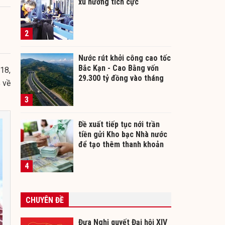
xu hướng tích cực
2
Nước rút khởi công cao tốc
Bắc Kạn - Cao Bằng vốn
18,
29.300 tỷ đồng vào tháng
% về
12/2026
3
Đề xuất tiếp tục nới trần
tiền gửi Kho bạc Nhà nước
để tạo thêm thanh khoản
cho ngân hàng
4
CHUYÊN ĐỀ
Đưa Nghị quyết Đại hội XIV