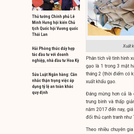
Thủ tướng Chính phủ Lê
Minh Hưng hội kiến Chủ
tịch Quốc hội Vương quốc
Thái Lan
Xuất k
Hải Phòng thúc đẩy hợp
tác đầu tư với doanh
Phân tích về tình hình
nghiệp, nhà đầu tư Hoa Kỳ
gạo là 1 trong 3 mặt 
tháng 2 (thời điểm có k
Sửa Luật Ngân hàng: Cân
nhắc thận trọng việc áp
xuất khẩu gạo.
dụng tỷ lệ an toàn khác
quy định
Đáng mừng hơn cả là 
trung bình và thấp gi
năm 2017 đến nay, giá
đối thủ cạnh tranh như 
Theo nhiều chuyên gi