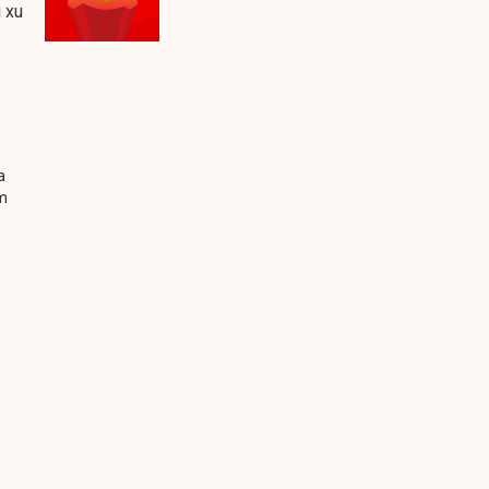
 xu
a
im