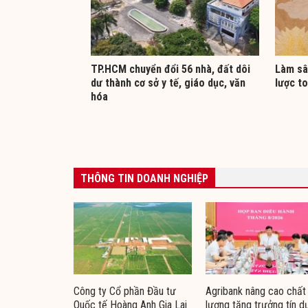
TP.HCM chuyển đổi 56 nhà, đất dôi
Làm sâ
dư thành cơ sở y tế, giáo dục, văn
lược to
hóa
THÔNG TIN DOANH NGHIỆP
Công ty Cổ phần Đầu tư
Agribank nâng cao chất
Quốc tế Hoàng Anh Gia Lai
lượng tăng trưởng tín d