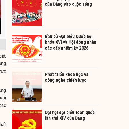
của Đảng vào cuộc sống
Bầu cử Đại biểu Quốc hội
khóa XVI và Hội đồng nhân
các cấp nhiệm kỳ 2026 -
2031
iá,
ong
 vực
Phát triển khoa học và
công nghệ chiến lược
ợng
uối
các
Đại hội đại biểu toàn quốc
lần thứ XIV của Đảng
hất