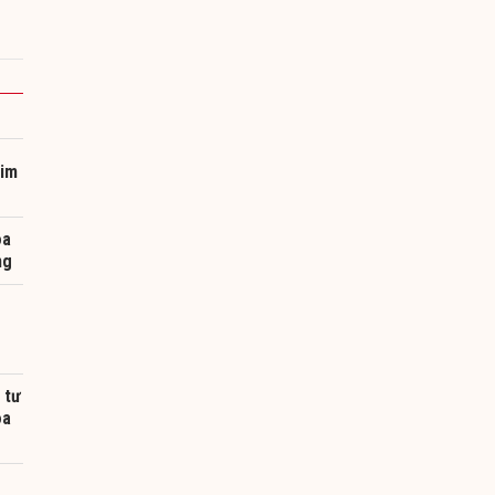
kim
oa
ng
 tư
oa