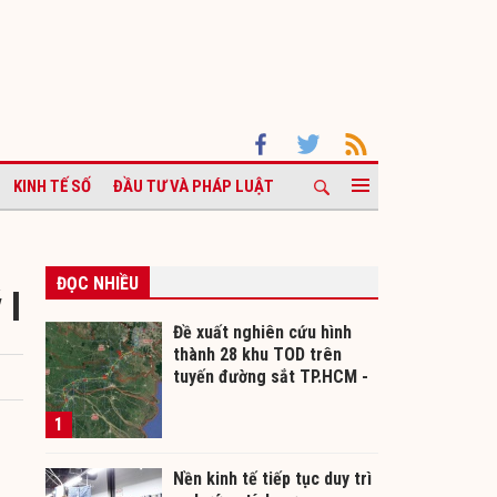
KINH TẾ SỐ
ĐẦU TƯ VÀ PHÁP LUẬT
ĐỌC NHIỀU
 I
Đề xuất nghiên cứu hình
thành 28 khu TOD trên
tuyến đường sắt TP.HCM -
Cần Thơ
1
Nền kinh tế tiếp tục duy trì