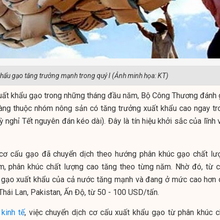
hẩu gạo tăng trưởng mạnh trong quý I (Ảnh minh họa: KT)
 xuất khẩu gạo trong những tháng đầu năm, Bộ Công Thương đánh g
hàng thuộc nhóm nông sản có tăng trưởng xuất khẩu cao ngay tr
ỳ nghỉ Tết nguyên đán kéo dài). Đây là tín hiệu khởi sắc của lĩnh
cơ cấu gạo đã chuyển dịch theo hướng phân khúc gạo chất lư
ảm, phân khúc chất lượng cao tăng theo từng năm. Nhờ đó, từ c
 gạo xuất khẩu của cả nước tăng mạnh và đang ở mức cao hơn 
Thái Lan, Pakistan, Ấn Độ, từ 50 - 100 USD/tấn.
a
kinh tế
, việc chuyển dịch cơ cấu xuất khẩu gạo từ phân khúc c