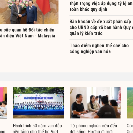
thận trọng việc áp dụng tỷ lệ an
toàn khác quy định
Băn khoăn về đề xuất phân cấp
cho UBND cấp xã ban hành Quy 
u sắc quan hệ Đối tác chiến
quản lý kiến trúc
àn diện Việt Nam - Malaysia
Tháo điểm nghẽn thể chế cho
công nghiệp văn hóa
Hành trình 50 năm vun đắp
Từ phòng nghiên cứu đến
Côn
ụng,
nền tảng cho thế hệ Việt
đời sống: Hướng đi mới
Quố