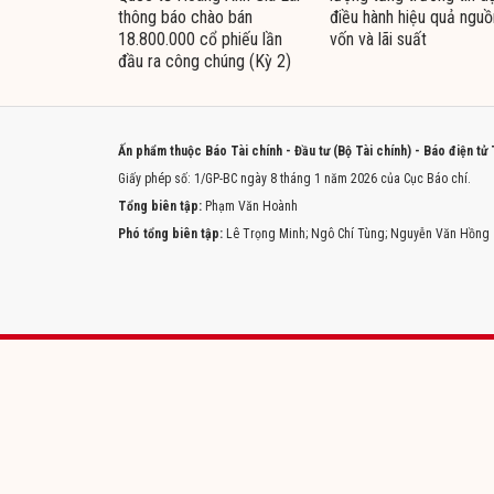
thông báo chào bán
điều hành hiệu quả nguồ
18.800.000 cổ phiếu lần
vốn và lãi suất
đầu ra công chúng (Kỳ 2)
Ấn phẩm thuộc Báo Tài chính - Đầu tư (Bộ Tài chính) - Báo điện tử
Giấy phép số: 1/GP-BC ngày 8 tháng 1 năm 2026 của Cục Báo chí.
Tổng biên tập:
Phạm Văn Hoành
Phó tổng biên tập:
Lê Trọng Minh; Ngô Chí Tùng; Nguyễn Văn Hồng
Trang chủ
Tòa soạn
Liên hệ quảng cáo