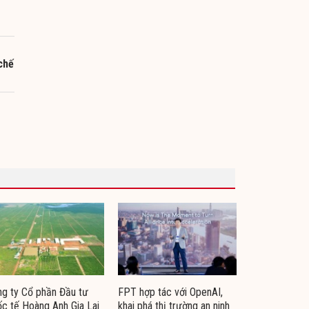
chế
g ty Cổ phần Đầu tư
FPT hợp tác với OpenAI,
c tế Hoàng Anh Gia Lai
khai phá thị trường an ninh