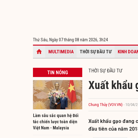
Thứ Sáu, Ngày 07 tháng 08 năm 2026,
3h24
MULTIMEDIA
THỜI SỰ ĐẦU TƯ
KINH DOA
THỜI SỰ ĐẦU TƯ
TIN NÓNG
Xuất khẩu 
Chung Thủy (VOV.VN)
- 10/04/2
Làm sâu sắc quan hệ Đối
Xuất khẩu gạo đang c
tác chiến lược toàn diện
Việt Nam - Malaysia
đầu tiên của năm 201