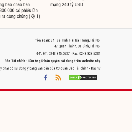
ng báo chào bán
mạng 240 tỷ USD
800.000 cổ phiếu lần
 ra công chúng (Kỳ 1)
Tòa soạn:
34 Tuệ Tĩnh, Hai Bà Trưng, Hà Nội
47 Quán Thánh, Ba Đình, Hà Nội
ĐT:
ĐT: 0243.845.0537 - Fax: 0243.823.5281
Báo Tài chính - Đầu tư giữ bản quyền nội dung trên website này.
y phải có sự đồng ý bằng văn bản của Cơ quan Báo Tài chính - Đầu tư
Powered by
ITMEDIA