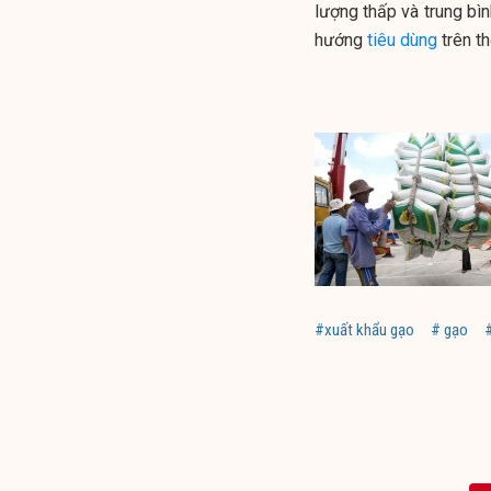
lượng thấp và trung bì
hướng
tiêu dùng
trên th
#xuất khẩu gạo
# gạo