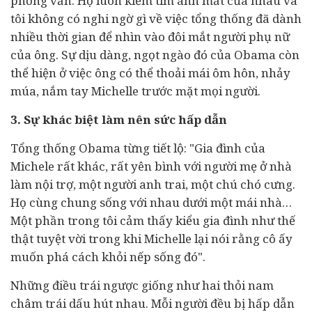
phỏng vấn. Họ luôn kiếm tìm ánh mắt của nhau và
tôi không có nghi ngờ gì về việc tổng thống đã dành
nhiều thời gian để nhìn vào đôi mắt người phụ nữ
của ông. Sự dịu dàng, ngọt ngào đó của Obama còn
thể hiện ở việc ông có thể thoải mái ôm hôn, nhảy
múa, nắm tay Michelle trước mặt mọi người.
3. Sự khác biệt làm nên sức hấp dẫn
Tổng thống Obama từng tiết lộ: "Gia đình của
Michele rất khác, rất yên bình với người mẹ ở nhà
làm nội trợ, một người anh trai, một chú chó cưng.
Họ cùng chung sống với nhau dưới một mái nhà…
Một phần trong tôi cảm thấy kiểu gia đình như thế
thật tuyệt vời trong khi Michelle lại nói rằng cô ấy
muốn phá cách khỏi nếp sống đó".
Những điều trái ngược giống như hai thỏi nam
châm trái dấu hút nhau. Mỗi người đều bị hấp dẫn