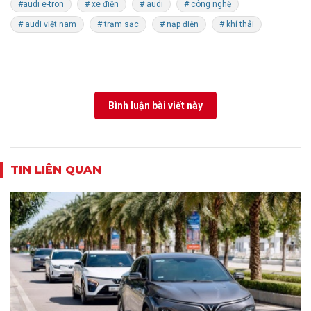
#audi e-tron
# xe điện
# audi
# công nghệ
# audi việt nam
# trạm sạc
# nạp điện
# khí thải
Bình luận bài viết này
TIN LIÊN QUAN