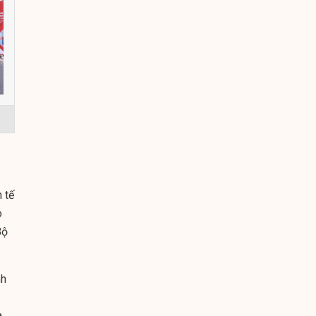
 tế
o
Bộ
nh
a