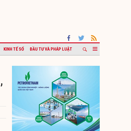
KINH TẾ SỐ
ĐẦU TƯ VÀ PHÁP LUẬT
,