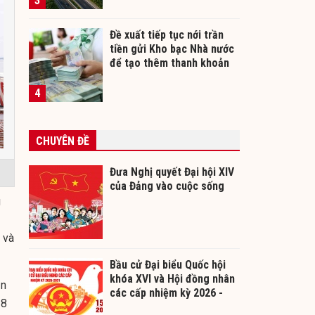
3
Đề xuất tiếp tục nới trần
tiền gửi Kho bạc Nhà nước
để tạo thêm thanh khoản
cho ngân hàng
4
CHUYÊN ĐỀ
Đưa Nghị quyết Đại hội XIV
của Đảng vào cuộc sống
g
 và
Bầu cử Đại biểu Quốc hội
khóa XVI và Hội đồng nhân
ận
các cấp nhiệm kỳ 2026 -
18
2031