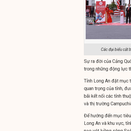
Các đại biểu cắt 
Sự ra đời của Cảng Quố
trong những động lực t
Tỉnh Long An đặt mục ti
quan trọng của tỉnh, đư
bãi kết nối các tỉnh 
và thị trường Campuchi
Để hướng đến mục tiêu t
Long An và khu vực, tỉn
nạo vét luồng sông Soà