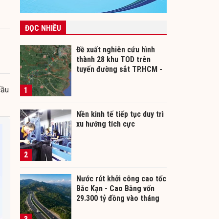
ĐỌC NHIỀU
Đề xuất nghiên cứu hình
thành 28 khu TOD trên
tuyến đường sắt TP.HCM -
Cần Thơ
cầu
1
Nền kinh tế tiếp tục duy trì
xu hướng tích cực
2
Nước rút khởi công cao tốc
Bắc Kạn - Cao Bằng vốn
29.300 tỷ đồng vào tháng
12/2026