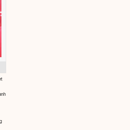
ợt
anh
g