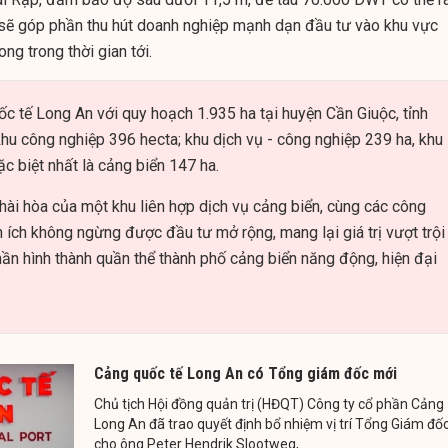
y sẽ góp phần thu hút doanh nghiệp mạnh dạn đầu tư vào khu vực
g trong thời gian tới.
 tế Long An với quy hoạch 1.935 ha tại huyện Cần Giuộc, tỉnh
khu công nghiệp 396 hecta; khu dịch vụ - công nghiệp 239 ha, khu
ặc biệt nhất là cảng biển 147 ha.
hài hòa của một khu liên hợp dịch vụ cảng biển, cùng các công
iện ích không ngừng được đầu tư mở rộng, mang lại giá trị vượt trội
hần hình thành quần thể thành phố cảng biển năng động, hiện đại
Cảng quốc tế Long An có Tổng giám đốc mới
Chủ tịch Hội đồng quản trị (HĐQT) Công ty cổ phần Cảng
Long An đã trao quyết định bổ nhiệm vị trí Tổng Giám đố
cho ông Peter Hendrik Slootweg,...