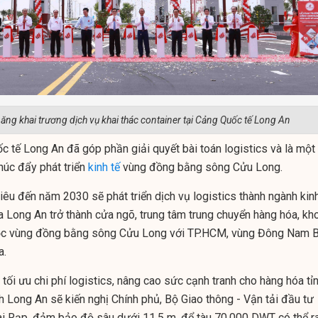
băng khai trương dịch vụ khai thác container tại Cảng Quốc tế Long An
c tế Long An đã góp phần giải quyết bài toán logistics và là một
húc đẩy phát triển
kinh tế
vùng đồng bằng sông Cửu Long.
êu đến năm 2030 sẽ phát triển dịch vụ logistics thành ngành kinh
a Long An trở thành cửa ngõ, trung tâm trung chuyển hàng hóa, kh
thuộc vùng đồng bằng sông Cửu Long với TP.HCM, vùng Đông Nam 
a.
ối ưu chi phí logistics, nâng cao sức cạnh tranh cho hàng hóa tỉ
h Long An sẽ kiến nghị Chính phủ, Bộ Giao thông - Vận tải đầu tư
i Rạp, đảm bảo độ sâu dưới 11,5 m, để tàu 70.000 DWT có thể r