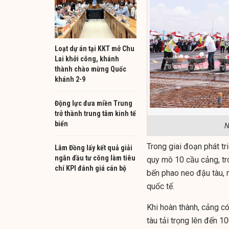
Loạt dự án tại KKT mở Chu
Lai khởi công, khánh
thành chào mừng Quốc
khánh 2-9
Động lực đưa miền Trung
trở thành trung tâm kinh tế
biển
N
Trong giai đoạn phát tr
Lâm Đồng lấy kết quả giải
ngân đầu tư công làm tiêu
quy mô 10 cầu cảng, tr
chí KPI đánh giá cán bộ
bến phao neo đậu tàu, m
quốc tế.
Khi hoàn thành, cảng có
tàu tải trọng lên đến 