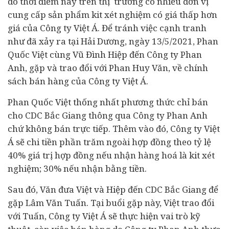
do thời điểm này trên thị trường có nhiều đơn vị
cung cấp sản phẩm kit xét nghiệm có giá thấp hơn
giá của Công ty Việt Á. Để tránh việc cạnh tranh
như đã xảy ra tại Hải Dương, ngày 13/5/2021, Phan
Quốc Việt cùng Vũ Đình Hiệp đến Công ty Phan
Anh, gặp và trao đổi với Phan Huy Văn, về chính
sách bán hàng của Công ty Việt Á.
Phan Quốc Việt thống nhất phương thức chỉ bán
cho CDC Bắc Giang thông qua Công ty Phan Anh
chứ không bán trực tiếp. Thêm vào đó, Công ty Việt
Á sẽ chi tiền phần trăm ngoài hợp đồng theo tỷ lệ
40% giá trị hợp đồng nếu nhận hàng hoá là kit xét
nghiệm; 30% nếu nhận bằng tiền.
Sau đó, Văn đưa Việt và Hiệp đến CDC Bắc Giang để
gặp Lâm Văn Tuấn. Tại buổi gặp này, Việt trao đổi
với Tuấn, Công ty Việt Á sẽ thực hiện vai trò kỹ