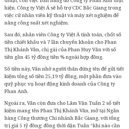
thuật, còn việc bán hàng do Công ty Phan Anh thực
hiện. Công ty Việt Á sẽ hỗ trợ CDC Bắc Giang trong
việc cử nhân viên kỹ thuật và máy xét nghiệm để
nâng công suất xét nghiệm.
Sau đó, nhân viên Công ty Việt Á tính toán, chốt số
tiền chiết khấu và 7 lần chuyển khoản cho Phan
Thị Khánh Vân, chị gái của Phan Huy Văn với số
tiền gần 45 tỷ đồng tiền % ngoài hợp đồng.
Số tiền này, Vân nhờ người thân đứng tên để gửi tiết
kiệm tổng số tiền 25,19 tỷ đồng, một phần đưa vào
quỹ phục vụ hoạt động kinh doanh của Công ty
Phan Anh.
Ngoài ra, Vân còn đưa cho Lâm Văn Tuấn 2 sổ tiết
kiệm mang tên Phan Thị Khánh Vân, mở tại
Ngân
hàng
Công thương Chi nhánh Bắc Giang, với tổng
trị giá 5 tỷ đồng; đồng thời dặn Tuấn “khi nào cần