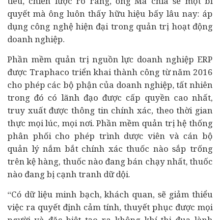
tiêu, chiến lược rõ ràng, ông Mã chia sẻ một bí
quyết mà ông luôn thấy hữu hiệu bấy lâu nay: áp
dụng công nghệ hiện đại trong quản trị hoạt động
doanh nghiệp.
Phần mềm quản trị nguồn lực doanh nghiệp ERP
được Traphaco triển khai thành công từ năm 2016
cho phép các bộ phận của doanh nghiệp, tất nhiên
trong đó có lãnh đạo được cấp quyền cao nhất,
truy xuất được thông tin chính xác, theo thời gian
thực mọi lúc, mọi nơi. Phần mềm quản trị hệ thống
phân phối cho phép trình dược viên và cán bộ
quản lý nắm bắt chính xác thuốc nào sắp trống
trên kệ hàng, thuốc nào đang bán chạy nhất, thuốc
nào đang bị cạnh tranh dữ dội.
“Có dữ liệu minh bạch, khách quan, sẽ giảm thiểu
việc ra quyết định cảm tính, thuyết phục được mọi
người và đặc biệt tạo ra không khí thi đua lành