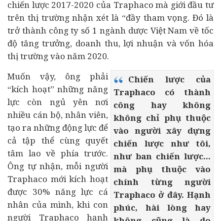
chiến lược 2017-2020 của Traphaco mà giới
đầu tư
trên thị trường nhận xét là “đầy tham vọng. Đó là
trở thành công ty số 1 ngành dược Việt Nam về tốc
độ tăng trưởng, doanh thu, lợi nhuận và vốn hóa
thị trường vào năm 2020.
Muốn vậy, ông phải
Chiến lược của
“kích hoạt” những năng
Traphaco có thành
lực còn ngủ yên nơi
công hay không
nhiều cán bộ, nhân viên,
không chỉ phụ thuộc
tạo ra những động lực để
vào người xây dựng
cả tập thể cùng quyết
chiến lược như tôi,
tâm lao về phía trước.
như ban chiến lược...
Ông tự nhận, mỗi người
mà phụ thuộc vào
Traphaco mới kích hoạt
chính từng người
được 30% năng lực cá
Traphaco ở đây. Hạnh
nhân của mình, khi con
phúc, hài lòng hay
người Traphaco hạnh
không cũng là do