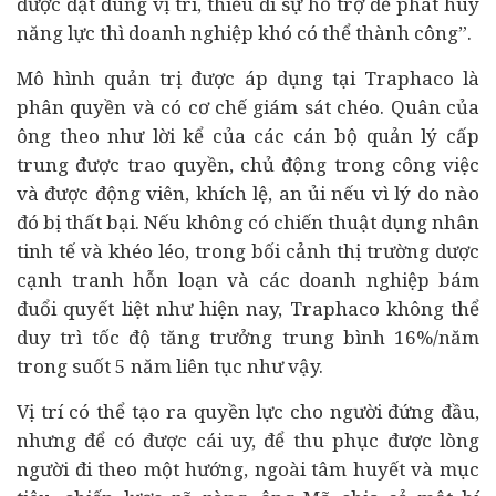
được đặt đúng vị trí, thiếu đi sự hỗ trợ để phát huy
năng lực thì doanh nghiệp khó có thể thành công”.
Mô hình quản trị được áp dụng tại Traphaco là
phân quyền và có cơ chế giám sát chéo. Quân của
ông theo như lời kể của các cán bộ quản lý cấp
trung được trao quyền, chủ động trong công việc
và được động viên, khích lệ, an ủi nếu vì lý do nào
đó bị thất bại. Nếu không có chiến thuật dụng nhân
tinh tế và khéo léo, trong bối cảnh thị trường dược
cạnh tranh hỗn loạn và các doanh nghiệp bám
đuổi quyết liệt như hiện nay, Traphaco không thể
duy trì tốc độ tăng trưởng trung bình 16%/năm
trong suốt 5 năm liên tục như vậy.
Vị trí có thể tạo ra quyền lực cho người đứng đầu,
nhưng để có được cái uy, để thu phục được lòng
người đi theo một hướng, ngoài tâm huyết và mục