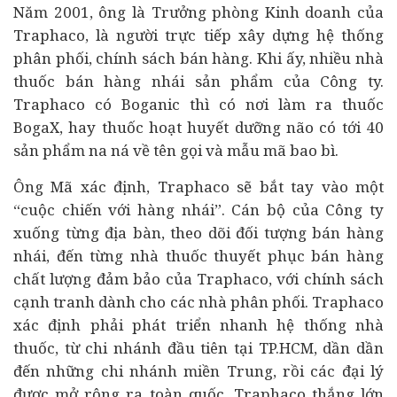
Năm 2001, ông là Trưởng phòng Kinh doanh của
Traphaco, là người trực tiếp xây dựng hệ thống
phân phối, chính sách bán hàng. Khi ấy, nhiều nhà
thuốc bán hàng nhái sản phẩm của Công ty.
Traphaco có Boganic thì có nơi làm ra thuốc
BogaX, hay thuốc hoạt huyết dưỡng não có tới 40
sản phẩm na ná về tên gọi và mẫu mã bao bì.
Ông Mã xác định, Traphaco sẽ bắt tay vào một
“cuộc chiến với hàng nhái”. Cán bộ của Công ty
xuống từng địa bàn, theo dõi đối tượng bán hàng
nhái, đến từng nhà thuốc thuyết phục bán hàng
chất lượng đảm bảo của Traphaco, với chính sách
cạnh tranh dành cho các nhà phân phối. Traphaco
xác định phải phát triển nhanh hệ thống nhà
thuốc, từ chi nhánh đầu tiên tại TP.HCM, dần dần
đến những chi nhánh miền Trung, rồi các đại lý
được mở rộng ra toàn quốc. Traphaco thắng lớn