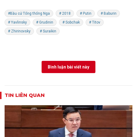
#Bầu cử Tổng thống Nga
# 2018
# Putin
# Baburin
# Yavlinsky
# Grudinin
# Sobchak
# Titov
# Zhirinovsky
# Suraikin
Bình luận bài viết này
TIN LIÊN QUAN