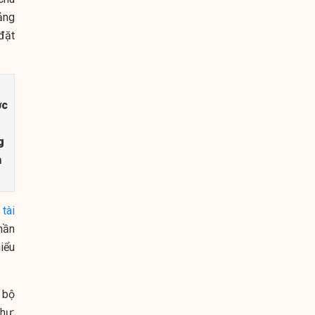
ảng
đặt
ợc
g
h
t
tài
hần
iểu
 bộ
hư: