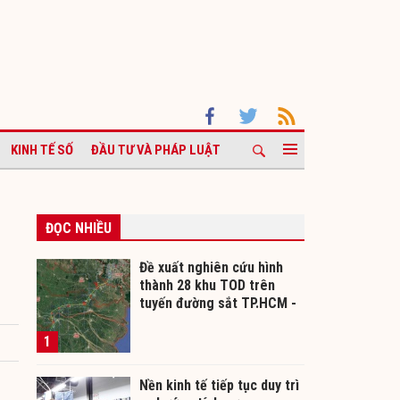
KINH TẾ SỐ
ĐẦU TƯ VÀ PHÁP LUẬT
ĐỌC NHIỀU
Đề xuất nghiên cứu hình
thành 28 khu TOD trên
tuyến đường sắt TP.HCM -
Cần Thơ
1
Nền kinh tế tiếp tục duy trì