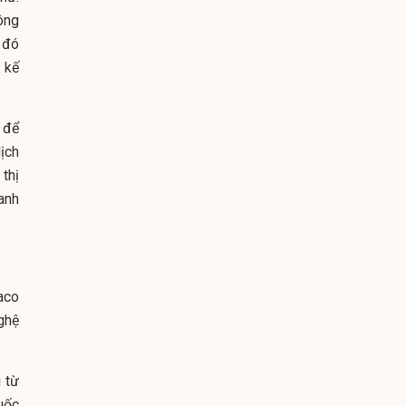
công
 đó
 kế
 để
ịch
thị
anh
aco
ghệ
 từ
uốc