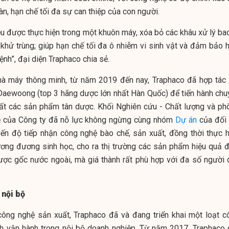
n, hạn chế tối đa sự can thiệp của con người.
ều được thực hiện trong một khuôn máy, xóa bỏ các khâu xử lý bao
 khử trùng; giúp hạn chế tối đa ô nhiễm vi sinh vật và đảm bảo h
ệnh”, đại diện Traphaco chia sẻ.
nhà máy thông minh, từ năm 2019 đến nay, Traphaco đã hợp tác 
ewoong (top 3 hãng dược lớn nhất Hàn Quốc) để tiến hành chu
ất các sản phẩm tân dược. Khối Nghiên cứu - Chất lượng và ph
ệ của Công ty đã nỗ lực không ngừng cùng nhóm
Dự án
của đối 
ến độ tiếp nhận công nghệ bào chế, sản xuất, đồng thời thực h
ương đương sinh học, cho ra thị trường các sản phẩm hiệu quả đ
dược gốc nước ngoài, mà giá thành rất phù hợp với đa số người 
 nội bộ
ông nghệ sản xuất, Traphaco đã và đang triển khai một loạt c
ình vận hành trong nội bộ doanh nghiệp. Từ năm 2017, Traphaco 