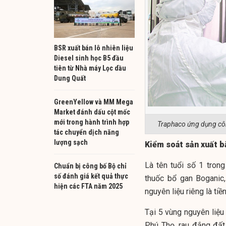
BSR xuất bán lô nhiên liệu
Diesel sinh học B5 đầu
tiên từ Nhà máy Lọc dầu
Dung Quất
GreenYellow và MM Mega
Market đánh dấu cột mốc
mới trong hành trình hợp
Traphaco ứng dụng công
tác chuyển dịch năng
lượng sạch
Kiểm soát sản xuất b
Là tên tuổi số 1 tro
Chuẩn bị công bố Bộ chỉ
số đánh giá kết quả thực
thuốc bổ gan Boganic,
hiện các FTA năm 2025
nguyên liệu riêng là ti
Tại 5 vùng nguyên liệu
Phú Thọ, rau đắng đất