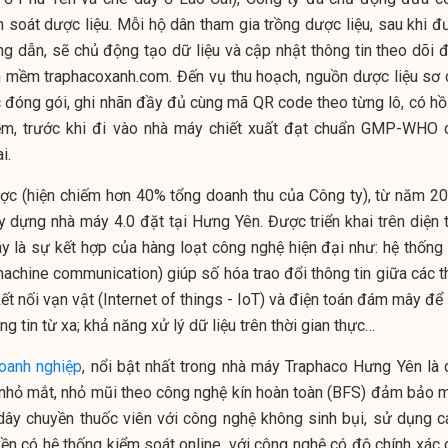
m soát dược liệu. Mỗi hộ dân tham gia trồng dược liệu, sau khi đ
g dẫn, sẽ chủ động tạo dữ liệu và cập nhật thông tin theo dõi đ
n mềm traphacoxanh.com. Đến vụ thu hoạch, nguồn dược liệu sơ 
 đóng gói, ghi nhãn đầy đủ cùng mã QR code theo từng lô, có hồ
mềm, trước khi đi vào nhà máy chiết xuất đạt chuẩn GMP-WHO 
i.
ợc (hiện chiếm hơn 40% tổng doanh thu của Công ty), từ năm 20
 dựng nhà máy 4.0 đặt tại Hưng Yên. Được triển khai trên diện t
 là sự kết hợp của hàng loạt công nghệ hiện đại như: hệ thống 
chine communication) giúp số hóa trao đổi thông tin giữa các th
ết nối vạn vật (Internet of things - IoT) và điện toán đám mây để
ông tin từ xa; khả năng xử lý dữ liệu trên thời gian thực…
oanh nghiệp
, nổi bật nhất trong nhà máy Traphaco Hưng Yên là 
 nhỏ mắt, nhỏ mũi theo công nghệ kín hoàn toàn (BFS) đảm bảo 
dây chuyền thuốc viên với công nghệ không sinh bụi, sử dụng c
yền có hệ thống kiểm soát online, với công nghệ có độ chính xác 