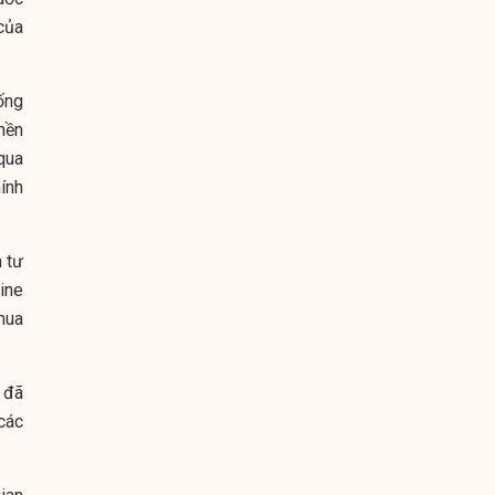
của
ống
nền
qua
ính
 tư
ine
mua
 đã
các