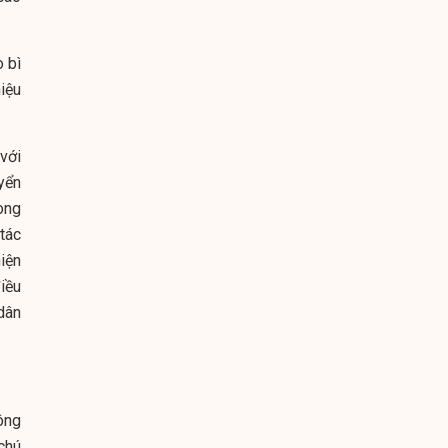
 bì
iệu
với
yển
òng
tác
iện
iều
dân
ông
chú