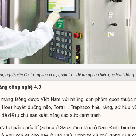
 nghệ hiện đại trong sản xuất, quản trị... để nâng cao hiệu quả hoạt động
ằng công nghệ 4.0
ng mảng Đông dược Việt Nam với những sản phẩm quen thuộc 
 Hoạt huyết dưỡng não, Tottri…, Traphaco hiểu rằng, sở hữu v
ền đề để tự chủ sản xuất, nâng cao sức cạnh tranh.
 đạt chuẩn quốc tế (actiso ở Sapa, đinh lăng ở Nam Định, bìm bì
 ở Phú Yên và chè dây ở Lào Cai), Công ty đã chủ động đưa c