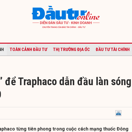
NH
TOÀN CẢNH ĐẦU TƯ
THỊ TRƯỜNG ĐỊA ỐC
ĐẦU TƯ TÀI CHÍNH
” để Traphaco dẫn đầu làn sóng
0
raphaco từng tiên phong trong cuộc cách mạng thuốc Đông