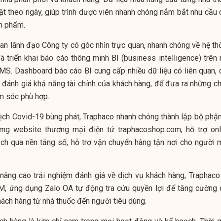
ật theo ngày, giúp trình dược viên nhanh chóng nắm bắt nhu cầu 
n phẩm.
an lãnh đạo Công ty có góc nhìn trực quan, nhanh chóng về hệ th
ã triển khai báo cáo thông minh BI (business intelligence) trên 
DMS. Dashboard báo cáo BI cung cấp nhiều dữ liệu có liên quan, 
ị đánh giá khả năng tài chính của khách hàng, để đưa ra những ch
m sóc phù hợp.
ịch Covid-19 bùng phát, Traphaco nhanh chóng thành lập bộ phận
ựng website thương mại điện tử traphacoshop.com, hỗ trợ onl
ịch qua nền tảng số, hỗ trợ vận chuyển hàng tận nơi cho người 
 nâng cao trải nghiệm đánh giá về dịch vụ khách hàng, Traphaco
, ứng dụng Zalo OA tự động tra cứu quyền lợi để tăng cường 
ch hàng từ nhà thuốc đến người tiêu dùng.