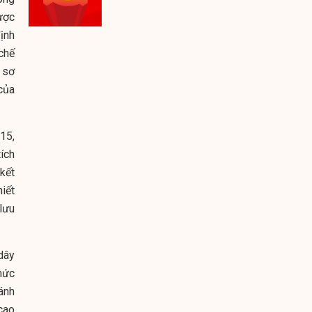
ược
ịnh
chế
 sơ
của
15,
ích
kết
iết
 lưu
dây
mức
ánh
cao