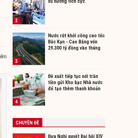
xu hướng tích cực
2
Nước rút khởi công cao tốc
Bắc Kạn - Cao Bằng vốn
29.300 tỷ đồng vào tháng
12/2026
kiểm
3
Đề xuất tiếp tục nới trần
tiền gửi Kho bạc Nhà nước
để tạo thêm thanh khoản
cho ngân hàng
4
CHUYÊN ĐỀ
Đưa Nghị quyết Đại hội XIV