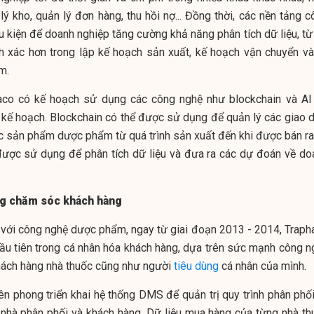
 lý kho, quản lý đơn hàng, thu hồi nợ... Đồng thời, các nền tảng 
u kiện để doanh nghiệp tăng cường khả năng phân tích dữ liệu, từ
nh xác hơn trong lập kế hoạch sản xuất, kế hoạch vận chuyển và
m.
haco có kế hoạch sử dụng các công nghệ như blockchain và AI
p kế hoạch. Blockchain có thể được sử dụng để quản lý các giao d
ác sản phẩm dược phẩm từ quá trình sản xuất đến khi được bán ra 
 được sử dụng để phân tích dữ liệu và đưa ra các dự đoán về do
ng chăm sóc khách hàng
với công nghệ dược phẩm, ngay từ giai đoạn 2013 - 2014, Traph
ầu tiên trong cá nhân hóa khách hàng, dựa trên sức mạnh công n
hách hàng nhà thuốc cũng như người
tiêu dùng
cá nhân của mình.
n phong triển khai hệ thống DMS để quản trị quy trình phân phối
/nhà phân phối và khách hàng. Dữ liệu mua hàng của từng nhà th