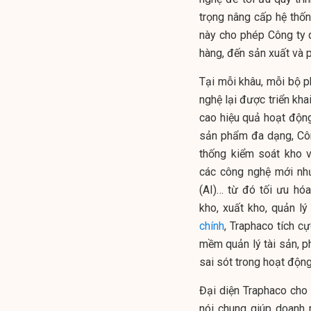
trọng nâng cấp hệ thốn
này cho phép Công ty q
hàng, đến sản xuất và p
Tại mỗi khâu, mỗi bộ p
nghệ lại được triển kh
cao hiệu quả hoạt động
sản phẩm đa dạng, Cô
thống kiểm soát kho 
các công nghệ mới như 
(AI)… từ đó tối ưu hó
kho, xuất kho, quản l
chính
, Traphaco tích 
mềm quản lý tài sản, p
sai sót trong hoạt động 
Đại diện Traphaco cho 
nói chung giúp doanh n