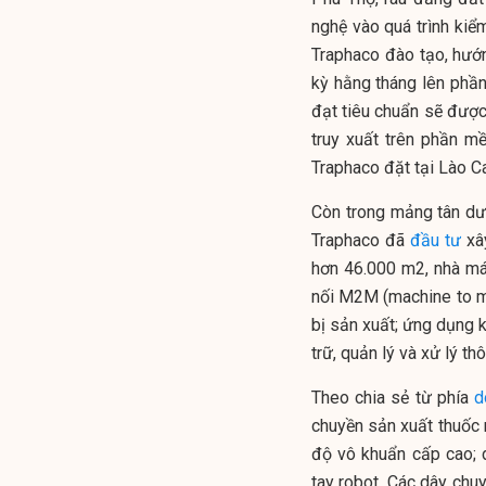
nghệ vào quá trình kiể
Traphaco đào tạo, hướn
kỳ hằng tháng lên phầ
đạt tiêu chuẩn sẽ được
truy xuất trên phần 
Traphaco đặt tại Lào Ca
Còn trong mảng tân dư
Traphaco đã
đầu tư
xây
hơn 46.000 m2, nhà máy
nối M2M (machine to ma
bị sản xuất; ứng dụng k
trữ, quản lý và xử lý th
Theo chia sẻ từ phía
d
chuyền sản xuất thuốc
độ vô khuẩn cấp cao; 
tay robot. Các dây chu