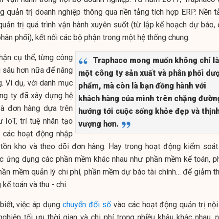
g quản trị doanh nghiệp thông qua nền tảng tích hợp ERP. Nền t
uản trị quá trình vận hành xuyên suốt (từ lập kế hoạch dự báo, 
hân phối), kết nối các bộ phận trong một hệ thống chung.
hận cụ thể, từng công
Traphaco mong muốn không chỉ là
ai sâu hơn nữa để nâng
một công ty sản xuất và phân phối dư
. Ví dụ, với danh mục
phẩm, mà còn là bạn đồng hành với
ng ty đã xây dựng hệ
khách hàng của mình trên chặng đườn
và đơn hàng dựa trên
hướng tới cuộc sống khỏe đẹp và thịn
IoT, trí tuệ nhân tạo
vượng hơn.
a các hoạt động nhập
ý tồn kho và theo dõi đơn hàng. Hay trong hoạt động kiểm soá
cực ứng dụng các phần mềm khác nhau như phần mềm kế toán, p
hần mềm quản lý chi phí, phần mềm dự báo tài chính… để giảm th
kế toán và thu - chi.
biết, việc áp dụng
chuyển đổi số
vào các hoạt động quản trị nội
ghiệp tối ưu thời gian và chi phí trong nhiều khâu khác nhau, n