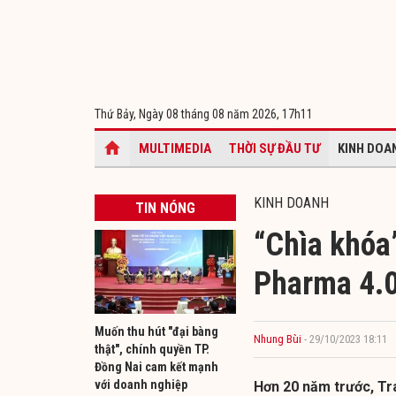
Thứ Bảy, Ngày 08 tháng 08 năm 2026,
17h11
MULTIMEDIA
THỜI SỰ ĐẦU TƯ
KINH DOA
KINH DOANH
TIN NÓNG
“Chìa khóa
Pharma 4.
Muốn thu hút "đại bàng
Nhung Bùi
- 29/10/2023 18:11
thật", chính quyền TP.
Đồng Nai cam kết mạnh
với doanh nghiệp
Hơn 20 năm trước, T