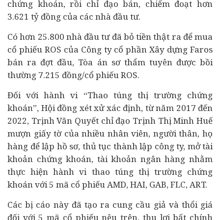
chứng khoán, rồi chỉ đạo bán, chiếm đoạt hơn
3.621 tỷ đồng của các nhà
đầu tư
.
Có hơn 25.800 nhà đầu tư đã bỏ tiền thật ra để mua
cổ phiếu ROS của Công ty cổ phần Xây dựng Faros
bán ra đợt đầu, Tòa án sơ thẩm tuyên được bồi
thường 7.215 đồng/cổ phiếu ROS.
Đối với hành vi “Thao túng thị trường chứng
khoán”, Hội đồng xét xử xác định, từ năm 2017 đến
2022, Trịnh Văn Quyết chỉ đạo Trịnh Thị Minh Huế
mượn giấy tờ của nhiều nhân viên, người thân, họ
hàng để lập hồ sơ, thủ tục thành lập công ty, mở tài
khoản chứng khoán, tài khoản
ngân hàng
nhằm
thực hiện hành vi thao túng thị trường chứng
khoán với 5 mã cổ phiếu AMD, HAI, GAB, FLC, ART.
Các bị cáo này đã tạo ra cung cầu giả và thổi giá
đối với 5 mã cổ phiếu nêu trên, thu lợi bất chính