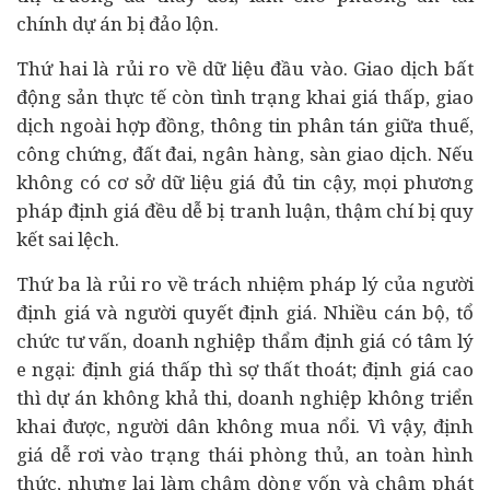
chính
dự án
bị đảo lộn.
Thứ hai là rủi ro về dữ liệu đầu vào. Giao dịch bất
động sản thực tế còn tình trạng khai giá thấp, giao
dịch ngoài hợp đồng, thông tin phân tán giữa thuế,
công chứng, đất đai,
ngân hàng
, sàn giao dịch. Nếu
không có cơ sở dữ liệu giá đủ tin cậy, mọi phương
pháp định giá đều dễ bị tranh luận, thậm chí bị quy
kết sai lệch.
Thứ ba là rủi ro về trách nhiệm pháp lý của người
định giá và người quyết định giá. Nhiều cán bộ, tổ
chức tư vấn, doanh nghiệp thẩm định giá có tâm lý
e ngại: định giá thấp thì sợ thất thoát; định giá cao
thì dự án không khả thi, doanh nghiệp không triển
khai được, người dân không mua nổi. Vì vậy, định
giá dễ rơi vào trạng thái phòng thủ, an toàn hình
thức, nhưng lại làm chậm dòng vốn và chậm phát