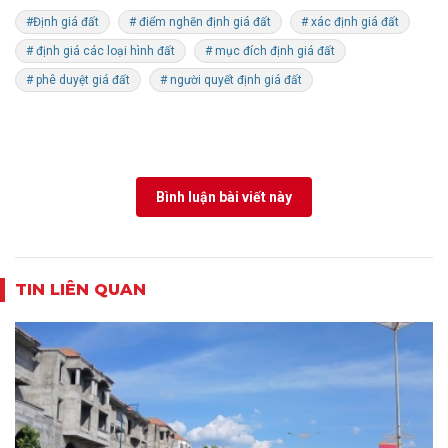
#Định giá đất
# điểm nghẽn định giá đất
# xác định giá đất
# định giá các loại hình đất
# mục đích định giá đất
# phê duyệt giá đất
# người quyết định giá đất
Bình luận bài viết này
TIN LIÊN QUAN