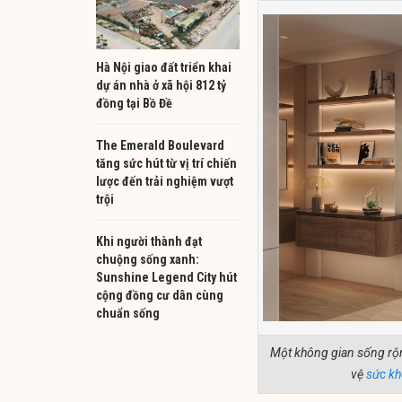
Hà Nội giao đất triển khai
dự án nhà ở xã hội 812 tỷ
đồng tại Bồ Đề
The Emerald Boulevard
tăng sức hút từ vị trí chiến
lược đến trải nghiệm vượt
trội
Khi người thành đạt
chuộng sống xanh:
Sunshine Legend City hút
cộng đồng cư dân cùng
chuẩn sống
Một không gian sống rộn
vệ
sức k