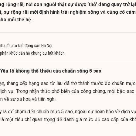
 rộng rãi, nơi con người thật sự được ‘thở’ đang quay trở lại
ghi, sự rộng rãi mới định hình trải nghiệm sống và củng cố cảm
ho mỗi thế hệ.
 nhà đầu tư bất động sản Hà Nội
, phân khúc căn hộ chung cư hút khách
 Yếu tố không thể thiếu của chuẩn sống 5 sao
ạn, thang xếp hạng sao từ lâu đã trở thành thước đo chuẩn mực 
dịch vụ. Trong nhận thức phổ biến của công chúng, mỗi bậc sao
 về sự xa hoa và tiện nghi.
 ý là để chạm đến chuẩn mực 5 sao, ngoài sự hoàn hảo về dịch vụ
g là một tiêu chí quan trọng để đánh giá mức độ cao cấp của k