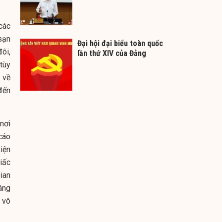
các
 sạn
Đại hội đại biểu toàn quốc
ôi,
lần thứ XIV của Đảng
tùy
y về
 đến
nơi
cáo
iện
iấc
ian
âng
 vô