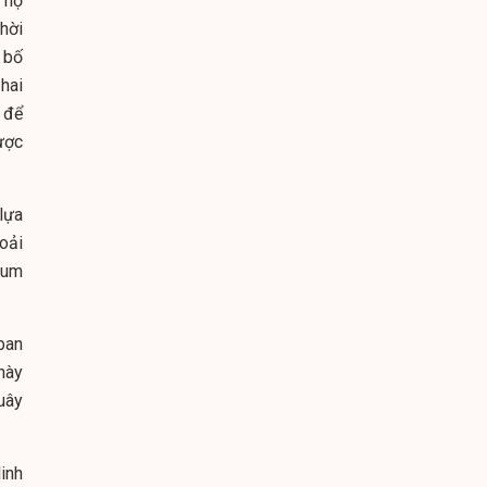
 hộ
thời
 bố
hai
 để
ược
lựa
oải
 sum
ban
này
uây
inh