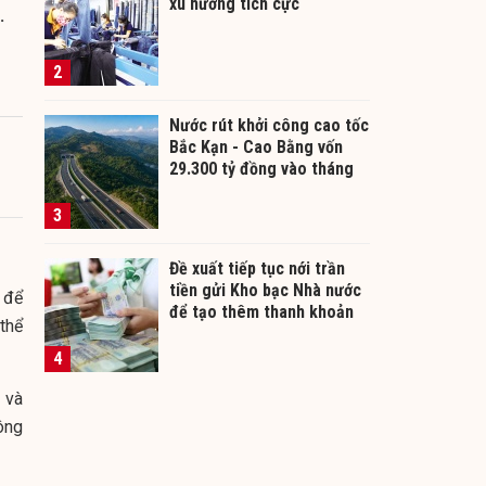
xu hướng tích cực
.
2
Nước rút khởi công cao tốc
Bắc Kạn - Cao Bằng vốn
29.300 tỷ đồng vào tháng
12/2026
3
Đề xuất tiếp tục nới trần
tiền gửi Kho bạc Nhà nước
để
để tạo thêm thanh khoản
 thể
cho ngân hàng
4
 và
hông