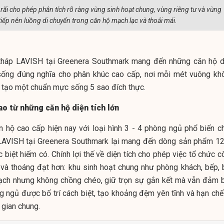
 rãi cho phép phân tích rõ ràng vùng sinh hoạt chung, vùng riêng tư và vùng
iếp nên luồng di chuyển trong căn hộ mạch lạc và thoải mái.
òa tháp LAVISH tại Greenera Southmark mang đến những căn hộ d
ẩn sống đúng nghĩa cho phân khúc cao cấp, nơi mỗi mét vuông kh
 tạo một chuẩn mực sống 5 sao đích thực.
o từ những căn hộ diện tích lớn
 hộ cao cấp hiện nay với loại hình 3 - 4 phòng ngủ phổ biến ch
LAVISH tại Greenera Southmark lại mang đến dòng sản phẩm 12
biệt hiếm có. Chính lợi thế về diện tích cho phép việc tổ chức c
 và thoáng đạt hơn: khu sinh hoạt chung như phòng khách, bếp, 
mạch nhưng không chồng chéo, giữ trọn sự gắn kết mà vẫn đảm 
ng ngủ được bố trí cách biệt, tạo khoảng đệm yên tĩnh và hạn chế
gian chung.