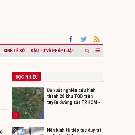
KINH TẾ SỐ
ĐẦU TƯ VÀ PHÁP LUẬT
ĐỌC NHIỀU
Đề xuất nghiên cứu hình
thành 28 khu TOD trên
tuyến đường sắt TP.HCM -
Cần Thơ
1
Nền kinh tế tiếp tục duy trì
về