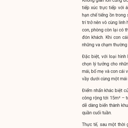
Không gian lớn cũng đồ
tiếp xúc trực tiếp với 
hạn chế tiếng ồn trong 
trí trở nên vô cùng lin
con, phòng còn lại có 
đón khách. Khi con cái
những va chạm thường 
Đặc biệt, với loại hìn
chọn lý tưởng cho nhữn
mái, bố mẹ và con cái v
vầy dưới cùng một mái 
Điểm nhấn khác biệt c
công rộng tới 15m² – 
dễ dàng biến thành khu
quần cuối tuần.
Thực tế, sau một thời 