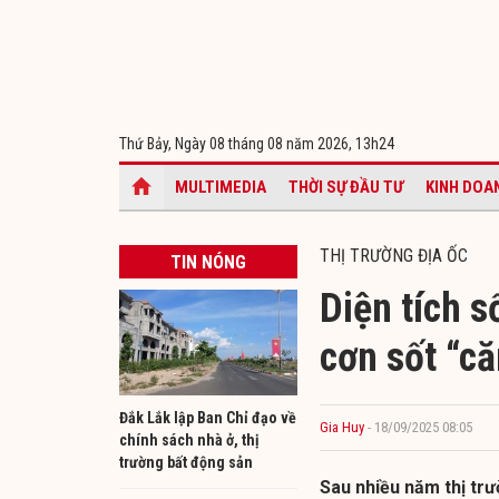
Thứ Bảy, Ngày 08 tháng 08 năm 2026,
13h24
MULTIMEDIA
THỜI SỰ ĐẦU TƯ
KINH DOA
THỊ TRƯỜNG ĐỊA ỐC
TIN NÓNG
Diện tích s
cơn sốt “că
Đắk Lắk lập Ban Chỉ đạo về
Gia Huy
- 18/09/2025 08:05
chính sách nhà ở, thị
trường bất động sản
Sau nhiều năm thị tr