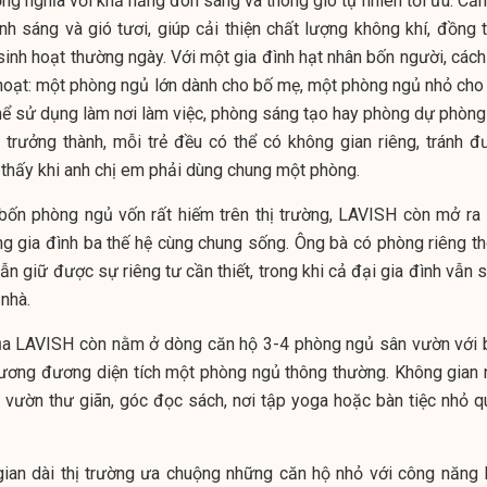
ng nghĩa với khả năng đón sáng và thông gió tự nhiên tối ưu. Căn
ánh sáng và gió tươi, giúp cải thiện chất lượng không khí, đồng 
sinh hoạt thường ngày. Với một gia đình hạt nhân bốn người, cách
h hoạt: một phòng ngủ lớn dành cho bố mẹ, một phòng ngủ nhỏ cho 
thể sử dụng làm nơi làm việc, phòng sáng tạo hay phòng dự phòng
 trưởng thành, mỗi trẻ đều có thể có không gian riêng, tránh đ
thấy khi anh chị em phải dùng chung một phòng.
h bốn phòng ngủ vốn rất hiếm trên thị trường, LAVISH còn mở ra 
g gia đình ba thế hệ cùng chung sống. Ông bà có phòng riêng th
ẫn giữ được sự riêng tư cần thiết, trong khi cả đại gia đình vẫn
nhà.
ủa LAVISH còn nằm ở dòng căn hộ 3-4 phòng ngủ sân vườn với 
tương đương diện tích một phòng ngủ thông thường. Không gian 
 vườn thư giãn, góc đọc sách, nơi tập yoga hoặc bàn tiệc nhỏ q
gian dài thị trường ưa chuộng những căn hộ nhỏ với công năng l