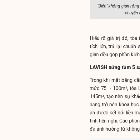
"Biên" không gian rộng
chuyển t
Hiểu rõ giá trị đó, t
tích lớn, trả lại chu
gian đều góp phần kiến
LAVISH xứng tầm 5 sa
Trong khi mặt bằng căn
mức 75 - 100m², tòa 
145m², tạo nên sự khác 
năng trở nên khoa học
ăn được kết nối liền 
tính tiện nghi. Các phò
đa ảnh hưởng từ không 