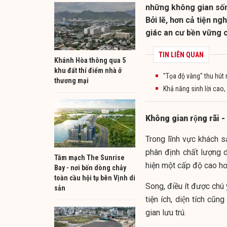
những không gian sống
Bởi lẽ, hơn cả tiện n
giác an cư bền vững c
TIN LIÊN QUAN
Khánh Hòa thông qua 5
khu đất thí điểm nhà ở
"Tọa độ vàng" thu hút
thương mại
Khả năng sinh lời cao
Không gian rộng rãi -
Trong lĩnh vực khách s
phân định chất lượng 
Tâm mạch The Sunrise
hiện một cấp độ cao hơn
Bay - nơi bốn dòng chảy
toàn cầu hội tụ bên Vịnh di
Song, điều ít được chú
sản
tiện ích, diện tích cũn
gian lưu trú.