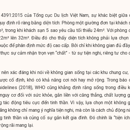
4391:2015 của Tổng cục Du lịch Việt Nam, sự khác biệt giữa 
 định rõ ràng bằng diện tích: Phòng một giường đơn tại khách
², trong khi khách sạn 5 sao yêu cầu tối thiểu 24m². Với phòng đ
22m² lên 32m². Điều đó cho thấy diện tích không phải lựa chọn 
 buộc để phân định mức độ cao cấp. Bởi chỉ khi không gian đủ đầ
thực sự cảm nhận trọn vẹn “chất” - từ sự tiện nghi, riêng tư cho
 nên xác đáng khi nói về không gian sống tại các khu chung cư, 
được cố định, khó có khả năng cơi nới hay mở rộng. Trong báo 
idelines (2018), WHO cũng khẳng định rằng sống trong điều k
 nguy cơ đối với sức khỏe, gắn liền với căng thẳng, chất lượng g
 tác động tiêu cực đến tinh thần. Vì vậy, lựa chọn một không g
đãng không chỉ mang ý nghĩa tiện nghi, mà còn là cách chủ động n
 tinh thần và củng cố sự gắn kết gia đình. Đó chính là “tiện ích
ộng rãi mang lại.