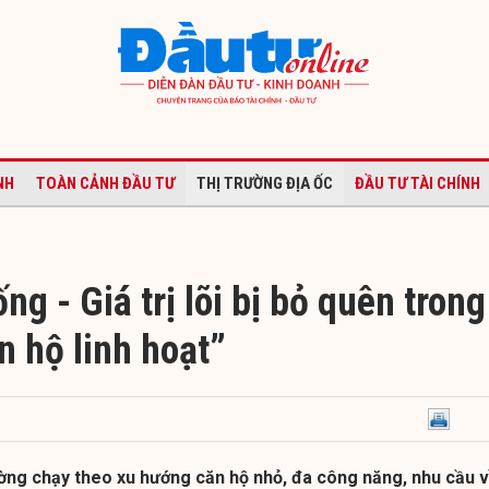
NH
TOÀN CẢNH ĐẦU TƯ
THỊ TRƯỜNG ĐỊA ỐC
ĐẦU TƯ TÀI CHÍNH
ống - Giá trị lõi bị bỏ quên trong
n hộ linh hoạt”
ường chạy theo xu hướng căn hộ nhỏ, đa công năng, nhu cầu 