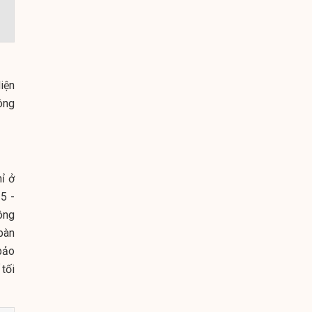
iện
ông
ỉ ở
5 -
ông
bàn
bảo
 tối