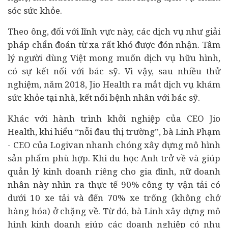
sóc sức khỏe.
Theo ông, đối với lĩnh vực này, các dịch vụ như giải
pháp chẩn đoán từ xa rất khó được đón nhận. Tâm
lý người dùng Việt mong muốn dịch vụ hữu hình,
có sự kết nối với bác sỹ. Vì vậy, sau nhiều thử
nghiệm, năm 2018, Jio Health ra mắt dịch vụ khám
sức khỏe tại nhà, kết nối bệnh nhân với bác sỹ.
Khác với hành trình khởi nghiệp của CEO Jio
Health, khi hiểu “nỗi đau thị trường”, bà Linh Phạm
- CEO của Logivan nhanh chóng xây dựng mô hình
sản phẩm phù hợp. Khi du học Anh trở về và giúp
quản lý kinh doanh riêng cho gia đình, nữ
doanh
nhân
này nhìn ra thực tế 90% công ty vận tải có
dưới 10 xe tải và đến 70% xe trống (không chở
hàng hóa) ở chặng về. Từ đó, bà Linh xây dựng mô
hình kinh doanh giúp các
doanh nghiệp
có nhu