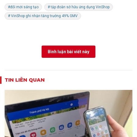
#đổi mới sáng tạo
# tập đoàn sở hữu ứng dụng VinShop
# VinShop ghi nhận tăng trưởng 49% GMV
Bình luận bài viết này
TIN LIÊN QUAN