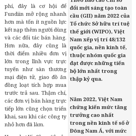
phí, đây là cơ hội để
đổi mới sáng tạo toàn
Fundiin mở rộng nhanh
cầu (GII) năm 2022 của
hơn mà tốn ít nguồn lực
Tổ chức Sở hữu trí tuệ
kết nạp thêm người dùng
thế giới (WIPO), Việt
và các đối tác bán hàng.
Nam xếp vị trí 48/132
Hơn nữa, đây cũng là
quốc gia, nền
kinh tế
,
thời điểm nhiều đơn vị
thuộc nhóm quốc gia
lớn trong lĩnh vực trực
đạt được những tiến
tuyến như sàn thương
bộ lớn nhất trong
mại điện tử, giao đồ ăn
thập kỷ qua.
đồng loạt tích hợp mua
trước trả sau. Thậm chí,
Năm 2022, Việt Nam
các đơn vị bán hàng trực
chứng kiến mức tăng
tiếp lớn cũng chọn triển
trưởng cao nhất
khai, sau khi các công ty
trong nền kinh tế số ở
nhỏ hơn đã làm.
Đông Nam Á, với mức