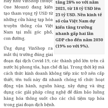
Hay như VinShop (thuộc
tăng 28% so với năm
One Mount) đang kiến
2021, từ 18 tỷ USD lên
tạo tham vọng tỷ USD từ
23 tỷ USD. Nền kinh tế
những cửa hàng tạp hóa
số của Việt Nam dự
truyền thống của Việt
kiến tăng trưởng
Nam tại mỗi góc phố,
nhanh gấp hai lần
con đường.
GDP cho đến năm 2030
(19% so với 9%).
Ứng dụng VinShop ra
mắt thị trường đúng giai
đoạn đại dịch Covid-19, các thành phố lớn trên cả
nước bị phong tỏa, hạn chế đi lại. Trong thời kỳ mà
cách thức kinh doanh không tiếp xúc trở nên cấp
thiết, tên tuổi này đã nhanh chóng tổ chức hoạt
động vận hành, nguồn hàng, xây dựng và ứng
dụng các giải pháp công nghệ để đảm bảo luồng
hàng hóa thông suốt cho các chủ tiệm tạp hóa
trong giai đoạn dịch bệnh.