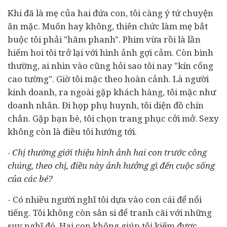
Khi đã là mẹ của hai đứa con, tôi càng ý tứ chuyện
ăn mặc.
Muốn hay không, thiên chức làm mẹ bắt
buộc tôi phải "hãm phanh". Phim vừa rồi là lần
hiếm hoi tôi trở lại với hình ảnh
gợi cảm
. Còn bình
thường, ai nhìn vào cũng hỏi sao tôi nay "kín cổng
cao tường".
Giờ tôi mặc theo hoàn cảnh. Là người
kinh doanh, ra ngoài gặp khách hàng, tôi mặc như
doanh nhân
. Đi họp phụ huynh, tôi diện đồ chín
chắn. Gặp bạn bè, tôi chọn trang phục cởi mở. Sexy
không còn là điều tôi hướng tới.
- Chị thường giới thiệu hình ảnh hai con trước công
chúng, theo chị, điều này ảnh hưởng gì đến cuộc sống
của các bé?
- Có nhiều người nghĩ tôi dựa vào con cái để nổi
tiếng. Tôi không còn sân si để tranh cãi với những
suy nghĩ đó. Hai con không giúp tôi kiếm được