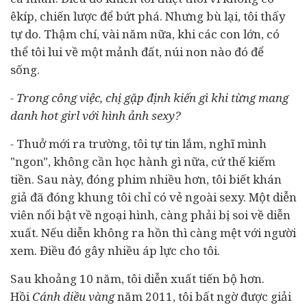
êkíp, chiến lược để bứt phá. Nhưng bù lại, tôi thấy
tự do. Thậm chí, vài năm nữa, khi các con lớn, có
thể tôi lui về một mảnh đất, núi non nào đó để
sống.
- Trong công việc, chị gặp định kiến gì khi từng mang
danh hot girl với hình ảnh sexy?
-
Thuở mới ra trường, tôi tự tin lắm, nghĩ mình
"ngon", không cần học hành gì nữa, cứ thế kiếm
tiền. Sau này, đóng phim nhiều hơn, tôi biết khán
giả đã đóng khung tôi chỉ có vẻ ngoài sexy. Một diễn
viên nổi bật về ngoại hình, càng phải bị soi về diễn
xuất. Nếu diễn không ra hồn thì càng mệt với người
xem. Điều đó gây nhiều áp lực cho tôi.
Sau khoảng 10 năm, tôi diễn xuất tiến bộ hơn
.
Hồi
Cánh diều vàng
năm 2011, tôi bất ngờ được giải