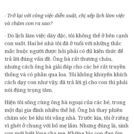
- Trở lại với công việc diễn xuất, chị xếp lịch làm việc
và chăm con ra sao?
- D
o lịch làm việc dày đặc, tôi không thể ở bên cạnh
con suốt.
Hai bé nhà tôi đã ở tuổi với những thắc
mắc buộc người được hỏi phải có đủ kiến thức để
trả lời đúng vấn đề. Ông bà rất thương cháu,
nhưng cách ông bà giải đáp cho các bé rất truyền
thống và có phần qua loa. Tôi không khuyến khích
cách dạy con như vậy, đã trả lời gì cho con thì phải
nói đúng trọng tâm.
Hiện tôi sống cùng ông bà ngoại của các bé, trong
một đại gia đình nhiều thế hệ. Ông bà thay phiên
chăm sóc bé khi tôi vắng nhà. Trước kia, tôi ở riêng
vì ghét ở chung với bố mẹ lắm. Nhưng đúng là, sinh
con mới biết lòng cha mẹ. Những lúc con đau ốm,