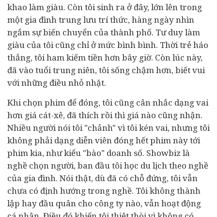
khao làm giàu. Còn tôi sinh ra ở đây, lớn lên trong
một gia đình trung lưu trí thức, hàng ngày nhìn
ngắm sự biến chuyển của thành phố. Tư duy làm
giàu của tôi cũng chỉ ở mức bình bình. Thời trẻ háo
thắng, tôi ham kiếm tiền hơn bây giờ. Còn lúc này,
đã vào tuổi trung niên, tôi sống chậm hơn, biết vui
với những điều nhỏ nhặt.
Khi chọn phim để đóng, tôi cũng cân nhắc dạng vai
hơn giá cát-xê, đã thích rồi thì giá nào cũng nhận.
Nhiều người nói tôi "chảnh" vì tôi kén vai, nhưng tôi
không phải dạng diễn viên đóng hết phim này tới
phim kia, như kiểu "bào" doanh số. Showbiz là
nghề chọn người, ban đầu tôi học du lịch theo nghề
của gia đình. Nói thật, dù đã có chỗ đứng, tôi vẫn
chưa có định hướng trong nghề. Tôi không thành
lập hay đầu quân cho công ty nào, vẫn hoạt động
cá nhân. Điều đó khiến tôi thiệt thòi vì không có