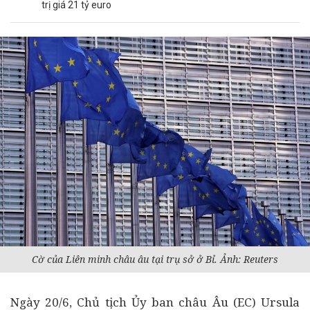
trị giá 21 tỷ euro
Cờ của Liên minh châu âu tại trụ sở ở Bỉ. Ảnh: Reuters
Ngày 20/6, Chủ tịch Ủy ban châu Âu (EC) Ursula