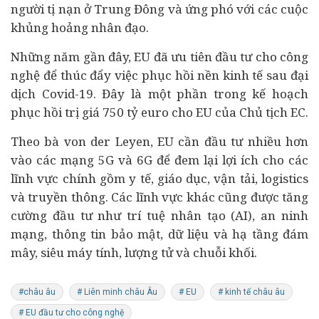
người tị nạn ở Trung Đông và ứng phó với các cuộc
khủng hoảng nhân đạo.
Những năm gần đây, EU đã ưu tiên đầu tư cho công
nghệ để thúc đẩy việc phục hồi nền
kinh tế
sau đại
dịch Covid-19. Đây là một phần trong kế hoạch
phục hồi trị giá 750 tỷ euro cho EU của Chủ tịch EC.
Theo bà von der Leyen, EU cần đầu tư nhiều hơn
vào các mạng 5G và 6G để đem lại lợi ích cho các
lĩnh vực chính gồm
y tế
, giáo dục, vận tải, logistics
và truyền thông. Các lĩnh vực khác cũng được tăng
cường đầu tư như trí tuệ nhân tạo (AI), an ninh
mạng, thông tin bảo mật, dữ liệu và hạ tầng đám
mây, siêu máy tính, lượng tử và chuỗi khối.
#châu âu
# Liên minh châu Âu
# EU
# kinh tế châu âu
# EU đầu tư cho công nghệ